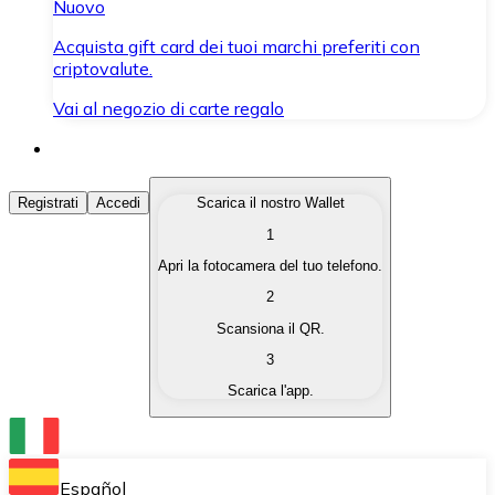
Nuovo
Acquista gift card dei tuoi marchi preferiti con
criptovalute.
Vai al negozio di carte regalo
Acquista Criptovalute
Registrati
Accedi
Scarica il nostro Wallet
1
Acquista le criptovalute che ti interessano in modo rapi
Apri la fotocamera del tuo telefono.
Vendi Criptovalute
2
Converti le tue criptovalute in valuta fiat quando ne ha
Scansiona il QR.
3
Scambia (Swap)
Scarica l'app.
Scambia una criptovaluta con un'altra istantaneamente
Wallet Bitnovo
Conserva le tue cripto in un Wallet self-custodial.
Español