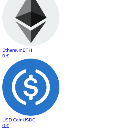
Ethereum
ETH
0 €
USD Coin
USDC
0 €