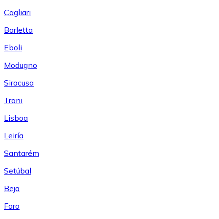
Cagliari
Barletta
Eboli
Modugno
Siracusa
Trani
Lisboa
Leiría
Santarém
Setúbal
Beja
Faro