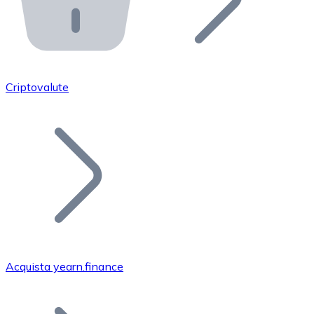
API Bitnovo
Integra la nostra API nel tuo ecosistema.
Diventa Rivenditore
Unisciti alla nostra rete di rivenditori e commercializza i
Criptovalute
Inserisci un Token
Aggiungi il token del tuo progetto al nostro servizio di
Acquista yearn.finance
Bitcoin