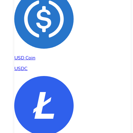
USD Coin
USDC