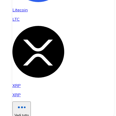
Litecoin
LTC
XRP
XRP
Vedi tutto