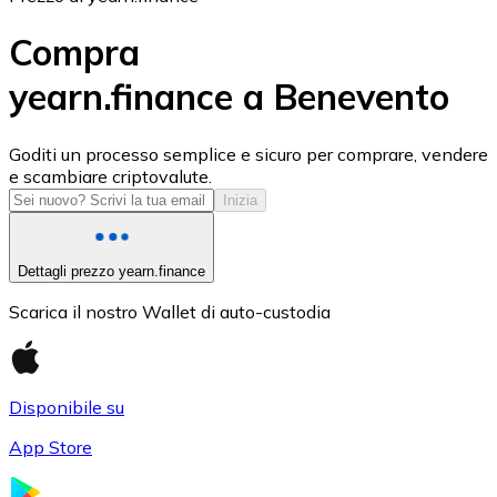
Compra
yearn.finance a Benevento
USD Coin
Goditi un processo semplice e sicuro per comprare, vendere
e scambiare criptovalute.
USDC
Inizia
Dettagli prezzo yearn.finance
Scarica il nostro Wallet di auto-custodia
Disponibile su
App Store
Litecoin