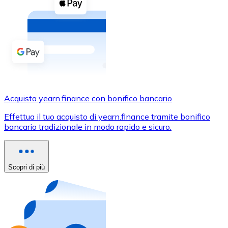
Acquista criptovalute in contanti e altri mezzi di pagam
Acquista con contanti
Bonifico SEPA
Aggiungi fondi al tuo conto Bitnovo o fai acquisti dirett
Acquista con bonifico bancario
Carta di credito / debito
Acquista yearn.finance con bonifico bancario
Usa le carte Visa e Mastercard per acquistare criptovalut
Effettua il tuo acquisto di yearn.finance tramite bonifico
bancario tradizionale in modo rapido e sicuro.
Acquista con carta
Negozio - Carte regalo
Scopri di più
Nuovo
Acquista gift card dei tuoi marchi preferiti con criptoval
Vai al negozio di carte regalo