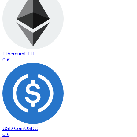
Ethereum
ETH
0 €
USD Coin
USDC
0 €