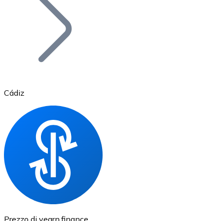
BTC
Cádiz
Ethereum
ETH
Prezzo di yearn.finance