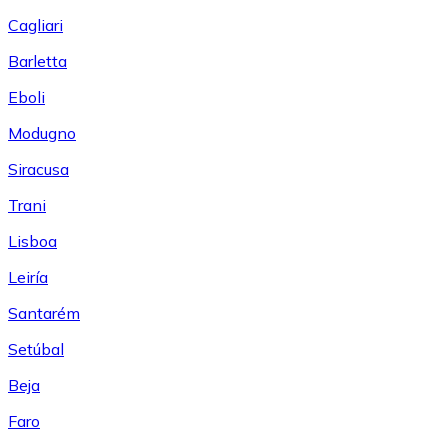
Cagliari
Barletta
Eboli
Modugno
Siracusa
Trani
Lisboa
Leiría
Santarém
Setúbal
Beja
Faro