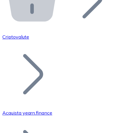
API Bitnovo
Integra la nostra API nel tuo ecosistema.
Diventa Rivenditore
Unisciti alla nostra rete di rivenditori e commercializza i
Criptovalute
Inserisci un Token
Aggiungi il token del tuo progetto al nostro servizio di
Acquista yearn.finance
Bitcoin