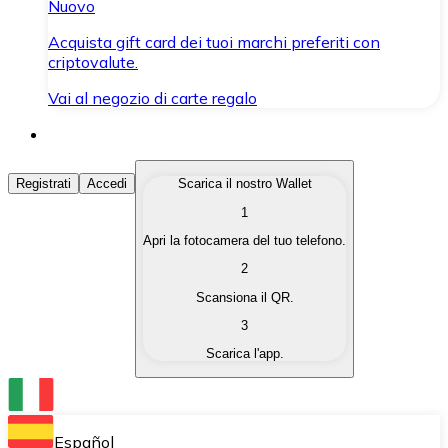
Nuovo
Acquista gift card dei tuoi marchi preferiti con
criptovalute.
Vai al negozio di carte regalo
Acquista Criptovalute
Registrati
Accedi
Scarica il nostro Wallet
1
Acquista le criptovalute che ti interessano in modo rapi
Apri la fotocamera del tuo telefono.
Vendi Criptovalute
2
Converti le tue criptovalute in valuta fiat quando ne ha
Scansiona il QR.
3
Scambia (Swap)
Scarica l'app.
Scambia una criptovaluta con un'altra istantaneamente
Wallet Bitnovo
Conserva le tue cripto in un Wallet self-custodial.
Español