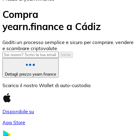
Compra
yearn.finance a Cádiz
USD Coin
Goditi un processo semplice e sicuro per comprare, vendere
e scambiare criptovalute.
USDC
Inizia
Dettagli prezzo yearn.finance
Scarica il nostro Wallet di auto-custodia
Disponibile su
App Store
Litecoin