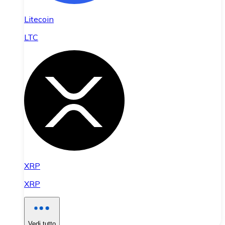
Litecoin
LTC
XRP
XRP
Vedi tutto