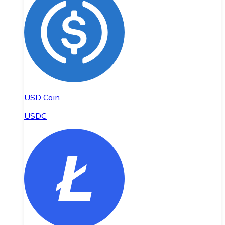
USD Coin
USDC