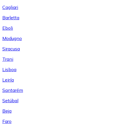
Cagliari
Barletta
Eboli
Modugno
Siracusa
Trani
Lisboa
Leiría
Santarém
Setúbal
Beja
Faro