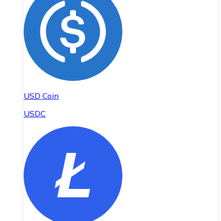
USD Coin
USDC