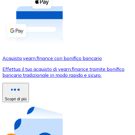
Acquista criptovalute in contanti e altri mezzi di pagam
Acquista con contanti
Bonifico SEPA
Aggiungi fondi al tuo conto Bitnovo o fai acquisti dirett
Acquista con bonifico bancario
Carta di credito / debito
Acquista yearn.finance con bonifico bancario
Usa le carte Visa e Mastercard per acquistare criptovalut
Effettua il tuo acquisto di yearn.finance tramite bonifico
bancario tradizionale in modo rapido e sicuro.
Acquista con carta
Negozio - Carte regalo
Scopri di più
Nuovo
Acquista gift card dei tuoi marchi preferiti con criptoval
Vai al negozio di carte regalo