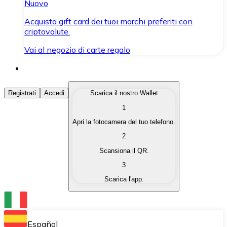
Nuovo
Acquista gift card dei tuoi marchi preferiti con
criptovalute.
Vai al negozio di carte regalo
Acquista Criptovalute
Registrati
Accedi
Scarica il nostro Wallet
1
Acquista le criptovalute che ti interessano in modo rapi
Apri la fotocamera del tuo telefono.
Vendi Criptovalute
2
Converti le tue criptovalute in valuta fiat quando ne ha
Scansiona il QR.
3
Scambia (Swap)
Scarica l'app.
Scambia una criptovaluta con un'altra istantaneamente
Wallet Bitnovo
Conserva le tue cripto in un Wallet self-custodial.
Español