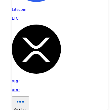
Litecoin
LTC
XRP
XRP
Vedi tutto