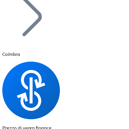
BTC
Coímbra
Ethereum
ETH
Prezzo di yearn.finance