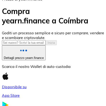
Compra
yearn.finance a Coímbra
USD Coin
Goditi un processo semplice e sicuro per comprare, vendere
e scambiare criptovalute.
USDC
Inizia
Dettagli prezzo yearn.finance
Scarica il nostro Wallet di auto-custodia
Disponibile su
App Store
Litecoin