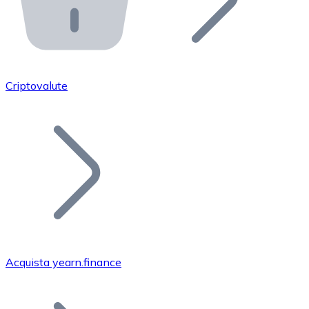
API Bitnovo
Integra la nostra API nel tuo ecosistema.
Diventa Rivenditore
Unisciti alla nostra rete di rivenditori e commercializza i
Criptovalute
Inserisci un Token
Aggiungi il token del tuo progetto al nostro servizio di
Acquista yearn.finance
Bitcoin