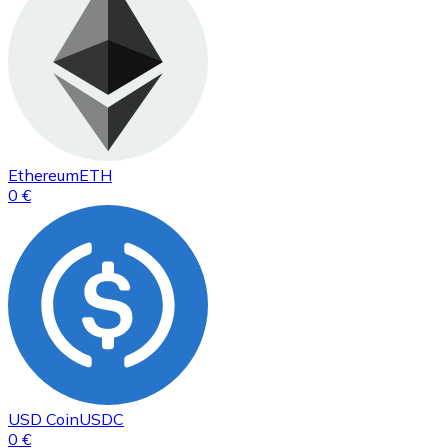
Ethereum
ETH
0 €
USD Coin
USDC
0 €