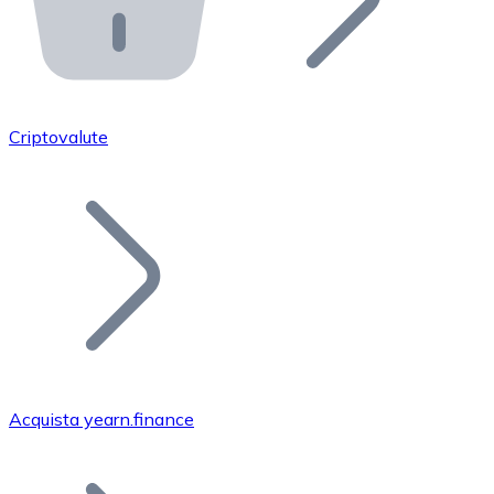
API Bitnovo
Integra la nostra API nel tuo ecosistema.
Diventa Rivenditore
Unisciti alla nostra rete di rivenditori e commercializza i
Criptovalute
Inserisci un Token
Aggiungi il token del tuo progetto al nostro servizio di
Acquista yearn.finance
Bitcoin