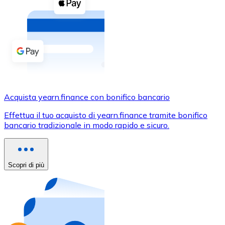
Acquista criptovalute in contanti e altri mezzi di pagam
Acquista con contanti
Bonifico SEPA
Aggiungi fondi al tuo conto Bitnovo o fai acquisti dirett
Acquista con bonifico bancario
Carta di credito / debito
Acquista yearn.finance con bonifico bancario
Usa le carte Visa e Mastercard per acquistare criptovalut
Effettua il tuo acquisto di yearn.finance tramite bonifico
bancario tradizionale in modo rapido e sicuro.
Acquista con carta
Negozio - Carte regalo
Scopri di più
Nuovo
Acquista gift card dei tuoi marchi preferiti con criptoval
Vai al negozio di carte regalo