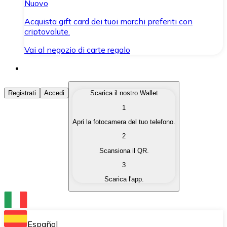
Nuovo
Acquista gift card dei tuoi marchi preferiti con
criptovalute.
Vai al negozio di carte regalo
Acquista Criptovalute
Registrati
Accedi
Scarica il nostro Wallet
1
Acquista le criptovalute che ti interessano in modo rapi
Apri la fotocamera del tuo telefono.
Vendi Criptovalute
2
Converti le tue criptovalute in valuta fiat quando ne ha
Scansiona il QR.
3
Scambia (Swap)
Scarica l'app.
Scambia una criptovaluta con un'altra istantaneamente
Wallet Bitnovo
Conserva le tue cripto in un Wallet self-custodial.
Español