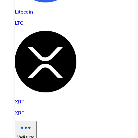
Litecoin
LTC
XRP
XRP
Vedi tutto