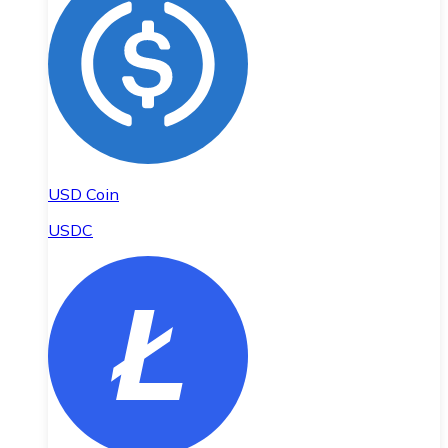
USD Coin
USDC