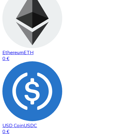
Ethereum
ETH
0 €
USD Coin
USDC
0 €