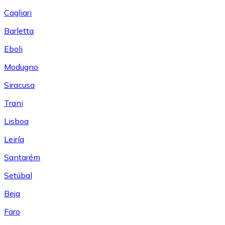
Cagliari
Barletta
Eboli
Modugno
Siracusa
Trani
Lisboa
Leiría
Santarém
Setúbal
Beja
Faro