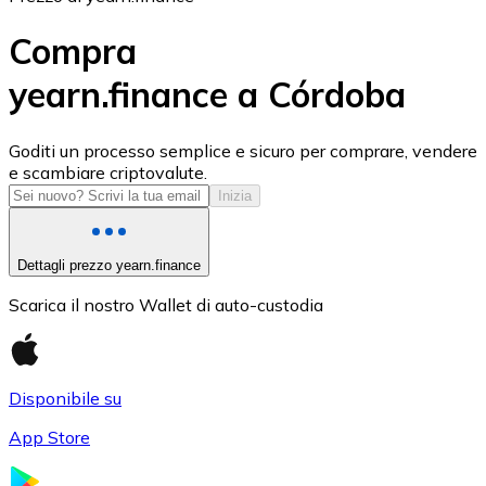
Compra
yearn.finance a Córdoba
USD Coin
Goditi un processo semplice e sicuro per comprare, vendere
e scambiare criptovalute.
USDC
Inizia
Dettagli prezzo yearn.finance
Scarica il nostro Wallet di auto-custodia
Disponibile su
App Store
Litecoin