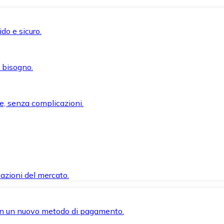
do e sicuro.
i bisogno.
e, senza complicazioni.
azioni del mercato.
 con un nuovo metodo di pagamento.