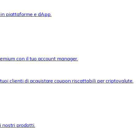
 in piattaforme e dApp.
premium con il tuo account manager.
oi clienti di acquistare coupon riscattabili per criptovalute.
 nostri prodotti.