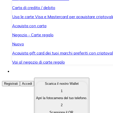
Carta di credito / debito
Usa le carte Visa e Mastercard per acquistare criptovalut
Acquista con carta
Negozio - Carte regalo
Nuovo
Acquista gift card dei tuoi marchi preferiti con criptoval
Vai al negozio di carte regalo
Acquista Criptovalute
Registrati
Accedi
Scarica il nostro Wallet
1
Acquista le criptovalute che ti interessano in modo rapi
Apri la fotocamera del tuo telefono.
Vendi Criptovalute
2
Converti le tue criptovalute in valuta fiat quando ne ha
Scansiona il QR.