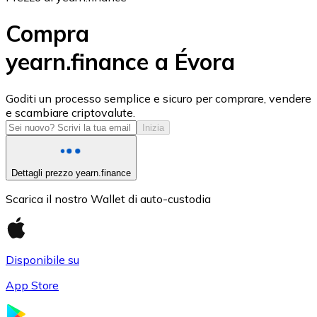
Compra
yearn.finance a Évora
USD Coin
Goditi un processo semplice e sicuro per comprare, vendere
e scambiare criptovalute.
USDC
Inizia
Dettagli prezzo yearn.finance
Scarica il nostro Wallet di auto-custodia
Disponibile su
App Store
Litecoin