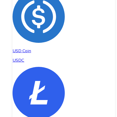
USD Coin
USDC