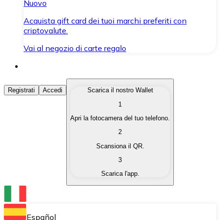
Nuovo
Acquista gift card dei tuoi marchi preferiti con
criptovalute.
Vai al negozio di carte regalo
Acquista Criptovalute
Registrati
Accedi
Scarica il nostro Wallet
1
Acquista le criptovalute che ti interessano in modo rapi
Apri la fotocamera del tuo telefono.
Vendi Criptovalute
2
Converti le tue criptovalute in valuta fiat quando ne ha
Scansiona il QR.
3
Scambia (Swap)
Scarica l'app.
Scambia una criptovaluta con un'altra istantaneamente
Wallet Bitnovo
Conserva le tue cripto in un Wallet self-custodial.
Español