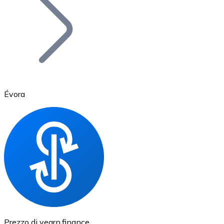
BTC
Évora
Ethereum
ETH
Prezzo di yearn.finance