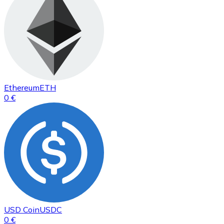
Ethereum
ETH
0 €
USD Coin
USDC
0 €