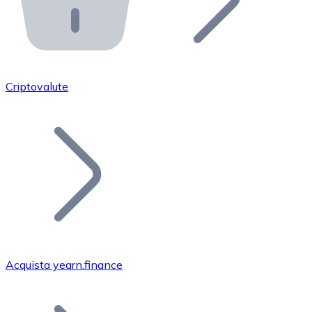
API Bitnovo
Integra la nostra API nel tuo ecosistema.
Diventa Rivenditore
Unisciti alla nostra rete di rivenditori e commercializza i
Criptovalute
Inserisci un Token
Aggiungi il token del tuo progetto al nostro servizio di
Acquista yearn.finance
Bitcoin