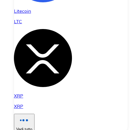
Litecoin
LTC
XRP
XRP
Vedi tutto