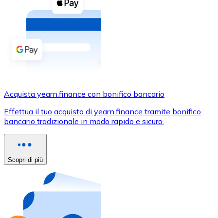
Acquista criptovalute in contanti e altri mezzi di pagam
Acquista con contanti
Bonifico SEPA
Aggiungi fondi al tuo conto Bitnovo o fai acquisti dirett
Acquista con bonifico bancario
Carta di credito / debito
Acquista yearn.finance con bonifico bancario
Usa le carte Visa e Mastercard per acquistare criptovalut
Effettua il tuo acquisto di yearn.finance tramite bonifico
bancario tradizionale in modo rapido e sicuro.
Acquista con carta
Negozio - Carte regalo
Scopri di più
Nuovo
Acquista gift card dei tuoi marchi preferiti con criptoval
Vai al negozio di carte regalo