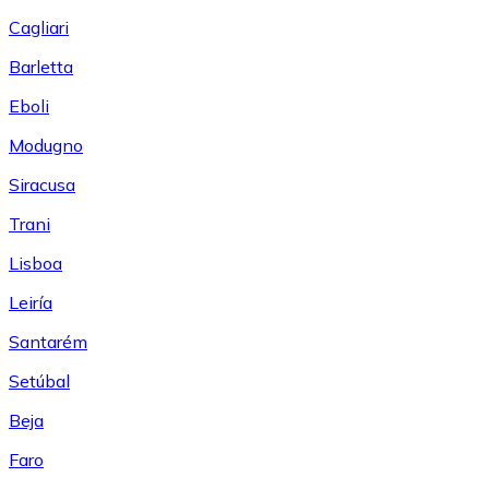
Cagliari
Barletta
Eboli
Modugno
Siracusa
Trani
Lisboa
Leiría
Santarém
Setúbal
Beja
Faro