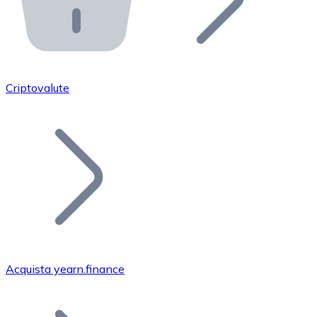
API Bitnovo
Integra la nostra API nel tuo ecosistema.
Diventa Rivenditore
Unisciti alla nostra rete di rivenditori e commercializza i
Criptovalute
Inserisci un Token
Aggiungi il token del tuo progetto al nostro servizio di
Acquista yearn.finance
Bitcoin