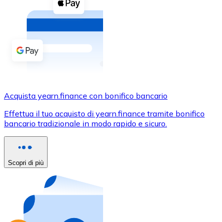
Acquista criptovalute in contanti e altri mezzi di pagam
Acquista con contanti
Bonifico SEPA
Aggiungi fondi al tuo conto Bitnovo o fai acquisti dirett
Acquista con bonifico bancario
Carta di credito / debito
Acquista yearn.finance con bonifico bancario
Usa le carte Visa e Mastercard per acquistare criptovalut
Effettua il tuo acquisto di yearn.finance tramite bonifico
bancario tradizionale in modo rapido e sicuro.
Acquista con carta
Negozio - Carte regalo
Scopri di più
Nuovo
Acquista gift card dei tuoi marchi preferiti con criptoval
Vai al negozio di carte regalo