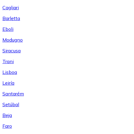
Cagliari
Barletta
Eboli
Modugno
Siracusa
Trani
Lisboa
Leiría
Santarém
Setúbal
Beja
Faro