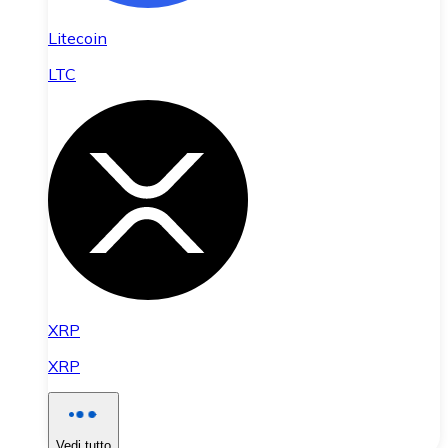
Litecoin
LTC
XRP
XRP
Vedi tutto