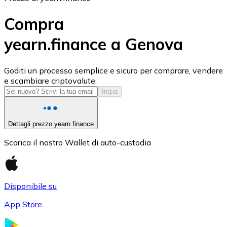
Compra
yearn.finance a Genova
USD Coin
Goditi un processo semplice e sicuro per comprare, vendere
e scambiare criptovalute.
USDC
Inizia
Dettagli prezzo yearn.finance
Scarica il nostro Wallet di auto-custodia
Disponibile su
App Store
Litecoin