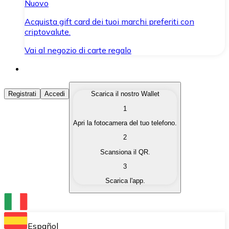
Nuovo
Acquista gift card dei tuoi marchi preferiti con
criptovalute.
Vai al negozio di carte regalo
Acquista Criptovalute
Registrati
Accedi
Scarica il nostro Wallet
1
Acquista le criptovalute che ti interessano in modo rapi
Apri la fotocamera del tuo telefono.
Vendi Criptovalute
2
Converti le tue criptovalute in valuta fiat quando ne ha
Scansiona il QR.
3
Scambia (Swap)
Scarica l'app.
Scambia una criptovaluta con un'altra istantaneamente
Wallet Bitnovo
Conserva le tue cripto in un Wallet self-custodial.
Español