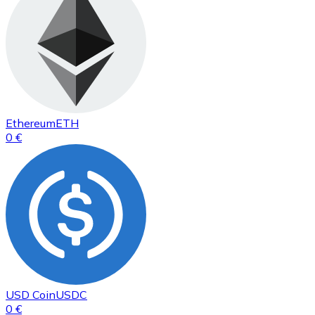
Ethereum
ETH
0 €
USD Coin
USDC
0 €