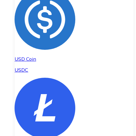
USD Coin
USDC