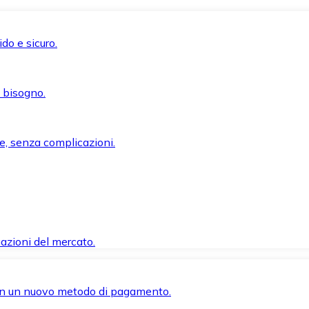
do e sicuro.
i bisogno.
e, senza complicazioni.
azioni del mercato.
 con un nuovo metodo di pagamento.