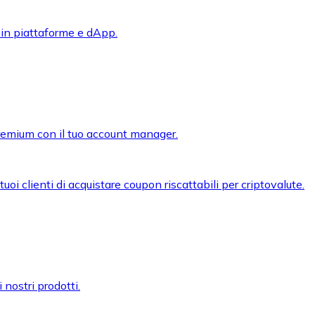
 in piattaforme e dApp.
premium con il tuo account manager.
oi clienti di acquistare coupon riscattabili per criptovalute.
 nostri prodotti.