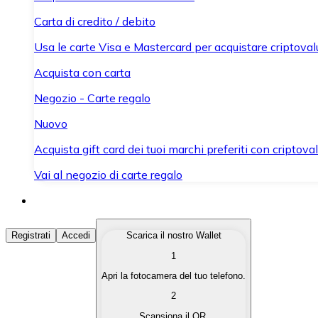
Carta di credito / debito
Usa le carte Visa e Mastercard per acquistare criptovalut
Acquista con carta
Negozio - Carte regalo
Nuovo
Acquista gift card dei tuoi marchi preferiti con criptoval
Vai al negozio di carte regalo
Acquista Criptovalute
Registrati
Accedi
Scarica il nostro Wallet
1
Acquista le criptovalute che ti interessano in modo rapi
Apri la fotocamera del tuo telefono.
Vendi Criptovalute
2
Converti le tue criptovalute in valuta fiat quando ne ha
Scansiona il QR.