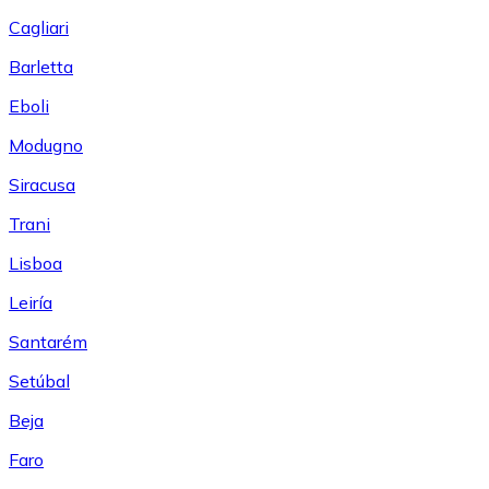
Cagliari
Barletta
Eboli
Modugno
Siracusa
Trani
Lisboa
Leiría
Santarém
Setúbal
Beja
Faro