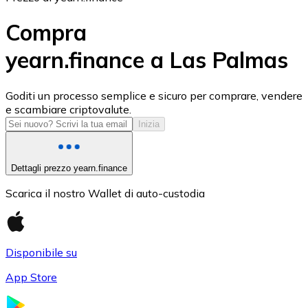
Compra
yearn.finance a Las Palmas
USD Coin
Goditi un processo semplice e sicuro per comprare, vendere
e scambiare criptovalute.
USDC
Inizia
Dettagli prezzo yearn.finance
Scarica il nostro Wallet di auto-custodia
Disponibile su
App Store
Litecoin