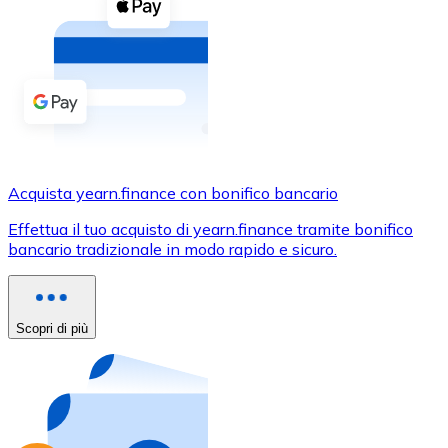
Acquista criptovalute in contanti e altri mezzi di pagam
Acquista con contanti
Bonifico SEPA
Aggiungi fondi al tuo conto Bitnovo o fai acquisti dirett
Acquista con bonifico bancario
Carta di credito / debito
Acquista yearn.finance con bonifico bancario
Usa le carte Visa e Mastercard per acquistare criptovalut
Effettua il tuo acquisto di yearn.finance tramite bonifico
bancario tradizionale in modo rapido e sicuro.
Acquista con carta
Negozio - Carte regalo
Scopri di più
Nuovo
Acquista gift card dei tuoi marchi preferiti con criptoval
Vai al negozio di carte regalo