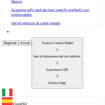
Nuovo
Acquista gift card dei tuoi marchi preferiti con
criptovalute.
Vai al negozio di carte regalo
Acquista Criptovalute
Registrati
Accedi
Scarica il nostro Wallet
1
Acquista le criptovalute che ti interessano in modo rapi
Apri la fotocamera del tuo telefono.
Vendi Criptovalute
2
Converti le tue criptovalute in valuta fiat quando ne ha
Scansiona il QR.
3
Scambia (Swap)
Scarica l'app.
Scambia una criptovaluta con un'altra istantaneamente
Wallet Bitnovo
Conserva le tue cripto in un Wallet self-custodial.
Español