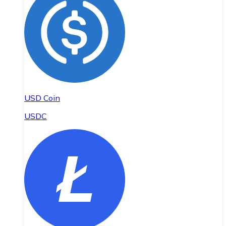
USD Coin
USDC