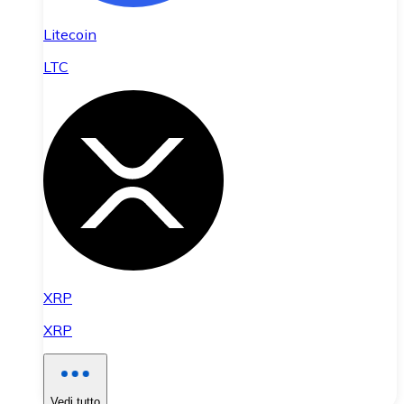
Litecoin
LTC
XRP
XRP
Vedi tutto