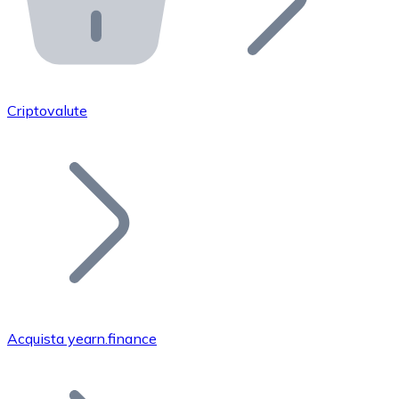
API Bitnovo
Integra la nostra API nel tuo ecosistema.
Diventa Rivenditore
Unisciti alla nostra rete di rivenditori e commercializza i
Criptovalute
Inserisci un Token
Aggiungi il token del tuo progetto al nostro servizio di
Acquista yearn.finance
Bitcoin