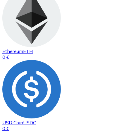
Ethereum
ETH
0 €
USD Coin
USDC
0 €