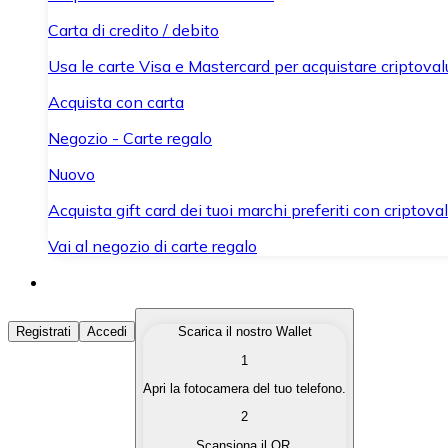
Carta di credito / debito
Usa le carte Visa e Mastercard per acquistare criptovalut
Acquista con carta
Negozio - Carte regalo
Nuovo
Acquista gift card dei tuoi marchi preferiti con criptoval
Vai al negozio di carte regalo
Acquista Criptovalute
Registrati
Accedi
Scarica il nostro Wallet
1
Acquista le criptovalute che ti interessano in modo rapi
Apri la fotocamera del tuo telefono.
Vendi Criptovalute
2
Converti le tue criptovalute in valuta fiat quando ne ha
Scansiona il QR.