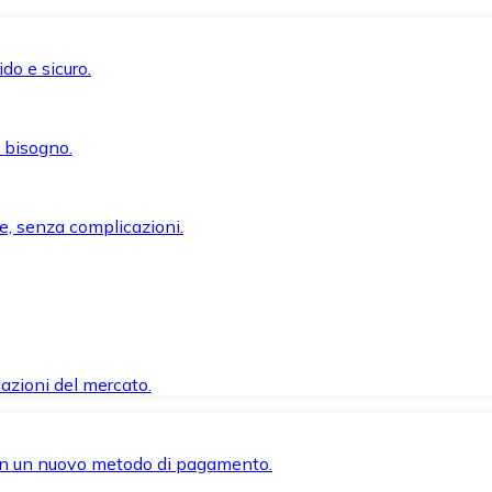
do e sicuro.
i bisogno.
e, senza complicazioni.
azioni del mercato.
 con un nuovo metodo di pagamento.