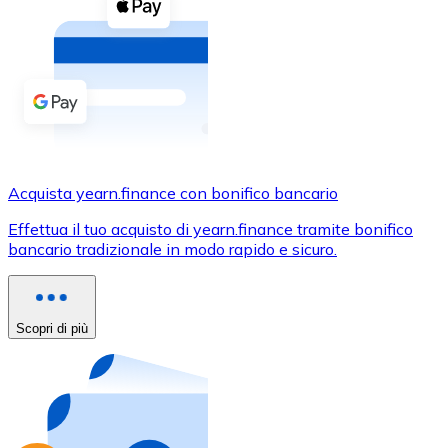
Acquista criptovalute in contanti e altri mezzi di pagam
Acquista con contanti
Bonifico SEPA
Aggiungi fondi al tuo conto Bitnovo o fai acquisti dirett
Acquista con bonifico bancario
Carta di credito / debito
Acquista yearn.finance con bonifico bancario
Usa le carte Visa e Mastercard per acquistare criptovalut
Effettua il tuo acquisto di yearn.finance tramite bonifico
bancario tradizionale in modo rapido e sicuro.
Acquista con carta
Negozio - Carte regalo
Scopri di più
Nuovo
Acquista gift card dei tuoi marchi preferiti con criptoval
Vai al negozio di carte regalo