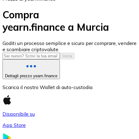
Compra
yearn.finance a Murcia
USD Coin
Goditi un processo semplice e sicuro per comprare, vendere
e scambiare criptovalute.
USDC
Inizia
Dettagli prezzo yearn.finance
Scarica il nostro Wallet di auto-custodia
Disponibile su
App Store
Litecoin