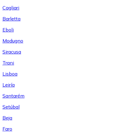
Cagliari
Barletta
Eboli
Modugno
Siracusa
Trani
Lisboa
Leiría
Santarém
Setúbal
Beja
Faro