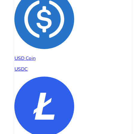
USD Coin
USDC