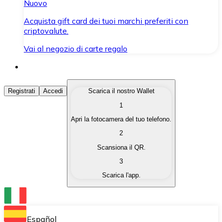
Nuovo
Acquista gift card dei tuoi marchi preferiti con
criptovalute.
Vai al negozio di carte regalo
Acquista Criptovalute
Registrati
Accedi
Scarica il nostro Wallet
1
Acquista le criptovalute che ti interessano in modo rapi
Apri la fotocamera del tuo telefono.
Vendi Criptovalute
2
Converti le tue criptovalute in valuta fiat quando ne ha
Scansiona il QR.
3
Scambia (Swap)
Scarica l'app.
Scambia una criptovaluta con un'altra istantaneamente
Wallet Bitnovo
Conserva le tue cripto in un Wallet self-custodial.
Español