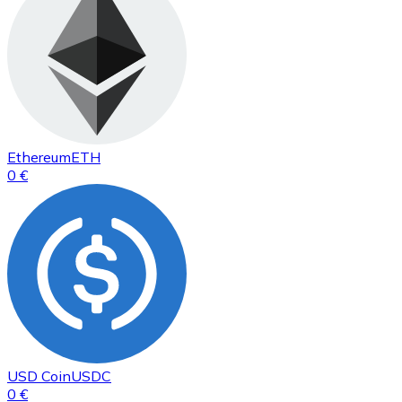
Ethereum
ETH
0 €
USD Coin
USDC
0 €