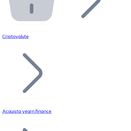
API Bitnovo
Integra la nostra API nel tuo ecosistema.
Diventa Rivenditore
Unisciti alla nostra rete di rivenditori e commercializza i
Criptovalute
Inserisci un Token
Aggiungi il token del tuo progetto al nostro servizio di
Acquista yearn.finance
Bitcoin