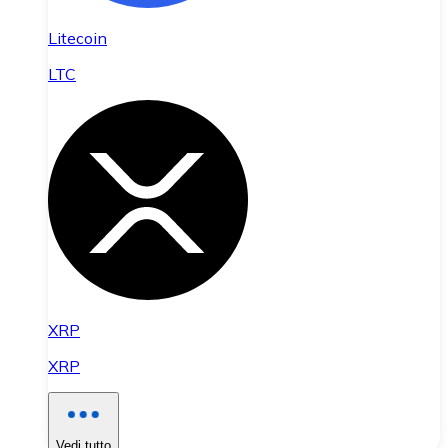
Litecoin
LTC
XRP
XRP
Vedi tutto