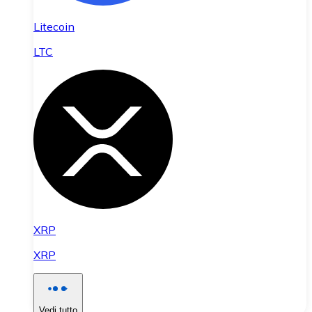
Litecoin
LTC
XRP
XRP
Vedi tutto