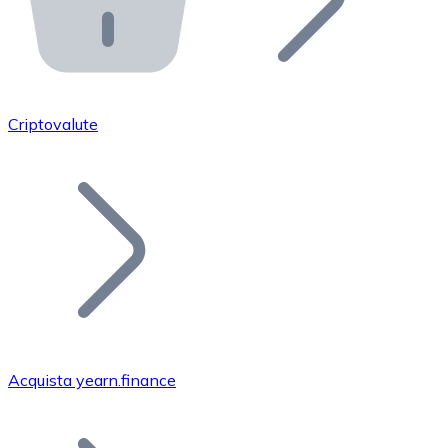
API Bitnovo
Integra la nostra API nel tuo ecosistema.
Diventa Rivenditore
Unisciti alla nostra rete di rivenditori e commercializza i
Criptovalute
Inserisci un Token
Aggiungi il token del tuo progetto al nostro servizio di
Acquista yearn.finance
Bitcoin