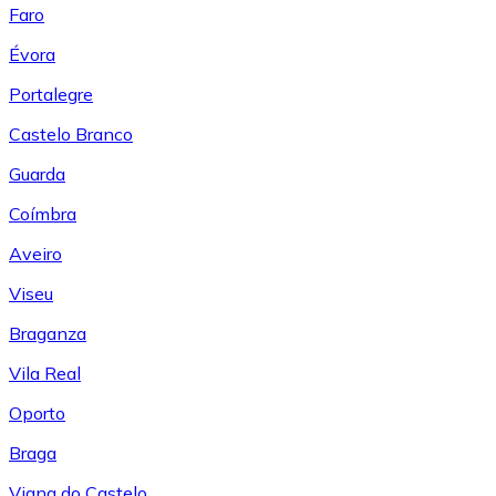
Faro
Évora
Portalegre
Castelo Branco
Guarda
Coímbra
Aveiro
Viseu
Braganza
Vila Real
Oporto
Braga
Viana do Castelo