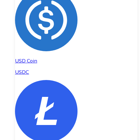
USD Coin
USDC