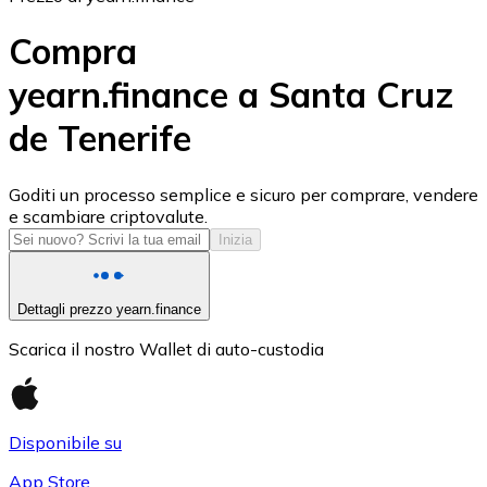
Compra
yearn.finance a Santa Cruz
de Tenerife
USD Coin
USDC
Goditi un processo semplice e sicuro per comprare, vendere
e scambiare criptovalute.
Inizia
Dettagli prezzo yearn.finance
Scarica il nostro Wallet di auto-custodia
Disponibile su
Litecoin
App Store