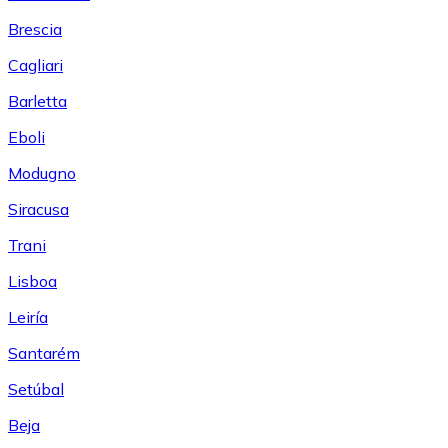
Brescia
Cagliari
Barletta
Eboli
Modugno
Siracusa
Trani
Lisboa
Leiría
Santarém
Setúbal
Beja