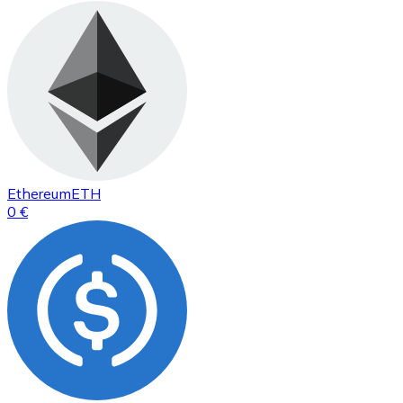
Ethereum
ETH
0 €