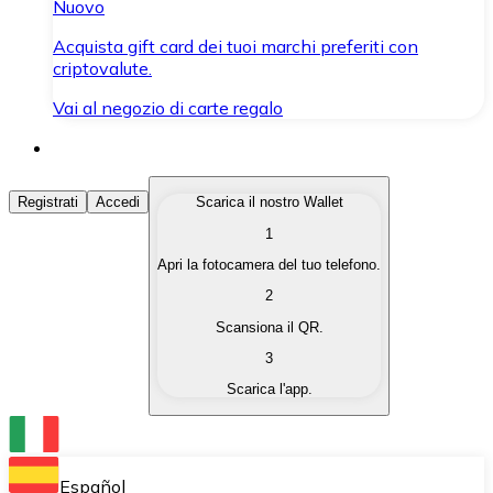
Nuovo
Acquista gift card dei tuoi marchi preferiti con
criptovalute.
Vai al negozio di carte regalo
Acquista Criptovalute
Registrati
Accedi
Scarica il nostro Wallet
1
Acquista le criptovalute che ti interessano in modo rapi
Apri la fotocamera del tuo telefono.
Vendi Criptovalute
2
Converti le tue criptovalute in valuta fiat quando ne ha
Scansiona il QR.
3
Scambia (Swap)
Scarica l'app.
Scambia una criptovaluta con un'altra istantaneamente
Wallet Bitnovo
Conserva le tue cripto in un Wallet self-custodial.
Español