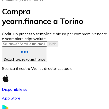
Compra
yearn.finance a Torino
USD Coin
Goditi un processo semplice e sicuro per comprare, vendere
e scambiare criptovalute.
USDC
Inizia
Dettagli prezzo yearn.finance
Scarica il nostro Wallet di auto-custodia
Disponibile su
App Store
Litecoin