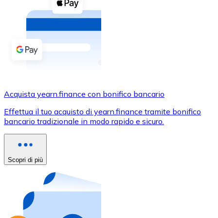
Acquista criptovalute in contanti e altri mezzi di pagam
Acquista con contanti
Bonifico SEPA
Aggiungi fondi al tuo conto Bitnovo o fai acquisti dirett
Acquista con bonifico bancario
Carta di credito / debito
Acquista yearn.finance con bonifico bancario
Usa le carte Visa e Mastercard per acquistare criptovalut
Effettua il tuo acquisto di yearn.finance tramite bonifico
bancario tradizionale in modo rapido e sicuro.
Acquista con carta
Negozio - Carte regalo
Scopri di più
Nuovo
Acquista gift card dei tuoi marchi preferiti con criptoval
Vai al negozio di carte regalo