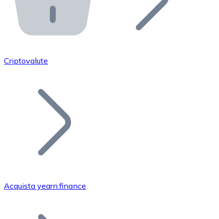
API Bitnovo
Integra la nostra API nel tuo ecosistema.
Diventa Rivenditore
Unisciti alla nostra rete di rivenditori e commercializza i
Criptovalute
Inserisci un Token
Aggiungi il token del tuo progetto al nostro servizio di
Acquista yearn.finance
Bitcoin