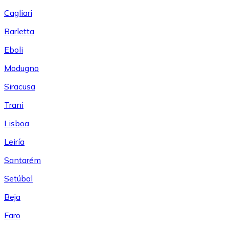
Cagliari
Barletta
Eboli
Modugno
Siracusa
Trani
Lisboa
Leiría
Santarém
Setúbal
Beja
Faro