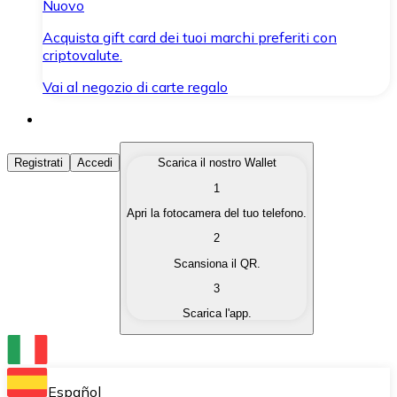
Nuovo
Acquista gift card dei tuoi marchi preferiti con
criptovalute.
Vai al negozio di carte regalo
Acquista Criptovalute
Registrati
Accedi
Scarica il nostro Wallet
1
Acquista le criptovalute che ti interessano in modo rapi
Apri la fotocamera del tuo telefono.
Vendi Criptovalute
2
Converti le tue criptovalute in valuta fiat quando ne ha
Scansiona il QR.
3
Scambia (Swap)
Scarica l'app.
Scambia una criptovaluta con un'altra istantaneamente
Wallet Bitnovo
Conserva le tue cripto in un Wallet self-custodial.
Español