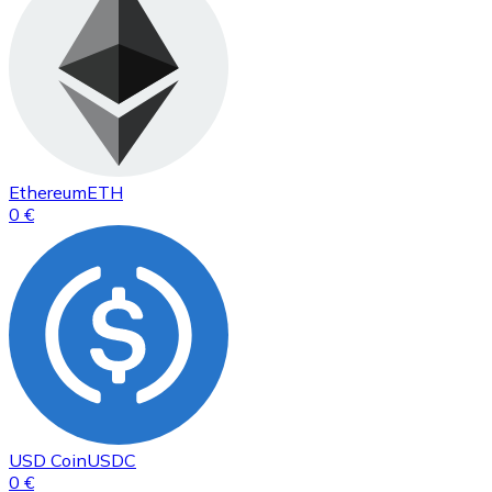
Ethereum
ETH
0 €
USD Coin
USDC
0 €