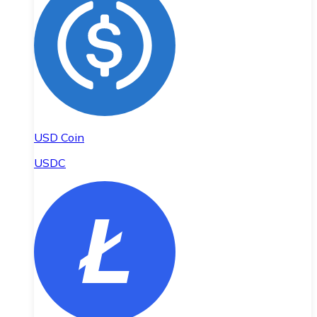
USD Coin
USDC