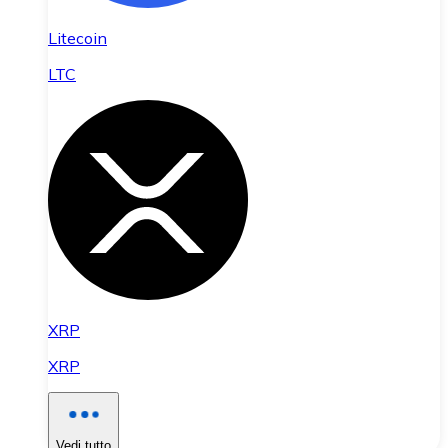
Litecoin
LTC
XRP
XRP
Vedi tutto