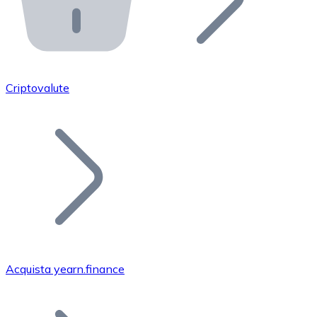
API Bitnovo
Integra la nostra API nel tuo ecosistema.
Diventa Rivenditore
Unisciti alla nostra rete di rivenditori e commercializza i
Criptovalute
Inserisci un Token
Aggiungi il token del tuo progetto al nostro servizio di
Acquista yearn.finance
Bitcoin