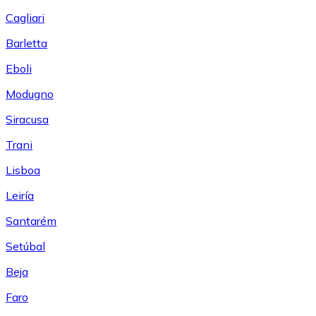
Cagliari
Barletta
Eboli
Modugno
Siracusa
Trani
Lisboa
Leiría
Santarém
Setúbal
Beja
Faro