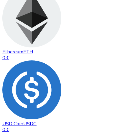
Ethereum
ETH
0 €
USD Coin
USDC
0 €