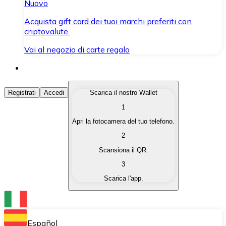
Nuovo
Acquista gift card dei tuoi marchi preferiti con
criptovalute.
Vai al negozio di carte regalo
Acquista Criptovalute
Registrati
Accedi
Scarica il nostro Wallet
1
Acquista le criptovalute che ti interessano in modo rapi
Apri la fotocamera del tuo telefono.
Vendi Criptovalute
2
Converti le tue criptovalute in valuta fiat quando ne ha
Scansiona il QR.
3
Scambia (Swap)
Scarica l'app.
Scambia una criptovaluta con un'altra istantaneamente
Wallet Bitnovo
Conserva le tue cripto in un Wallet self-custodial.
Español