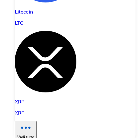
Litecoin
LTC
XRP
XRP
Vedi tutto