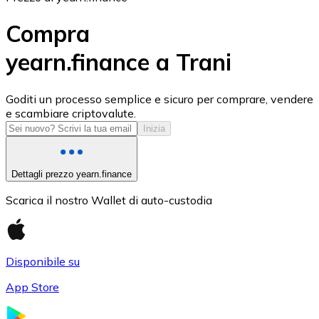
Compra
yearn.finance a Trani
USD Coin
Goditi un processo semplice e sicuro per comprare, vendere
e scambiare criptovalute.
USDC
Inizia
Dettagli prezzo yearn.finance
Scarica il nostro Wallet di auto-custodia
Disponibile su
App Store
Litecoin