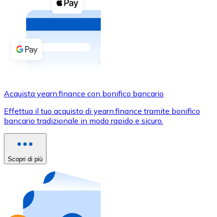
Acquista criptovalute in contanti e altri mezzi di pagam
Acquista con contanti
Bonifico SEPA
Aggiungi fondi al tuo conto Bitnovo o fai acquisti dirett
Acquista con bonifico bancario
Carta di credito / debito
Acquista yearn.finance con bonifico bancario
Usa le carte Visa e Mastercard per acquistare criptovalut
Effettua il tuo acquisto di yearn.finance tramite bonifico
bancario tradizionale in modo rapido e sicuro.
Acquista con carta
Negozio - Carte regalo
Scopri di più
Nuovo
Acquista gift card dei tuoi marchi preferiti con criptoval
Vai al negozio di carte regalo