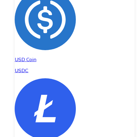
USD Coin
USDC