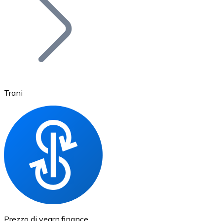
BTC
Trani
Ethereum
ETH
Prezzo di yearn.finance