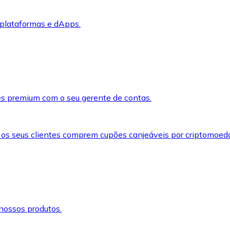
 plataformas e dApps.
s premium com o seu gerente de contas.
 os seus clientes comprem cupões canjeáveis por criptomoed
nossos produtos.