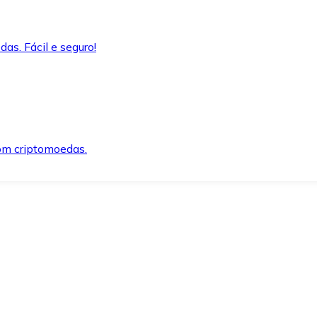
as. Fácil e seguro!
om criptomoedas.
ida e segura.
o precisar.