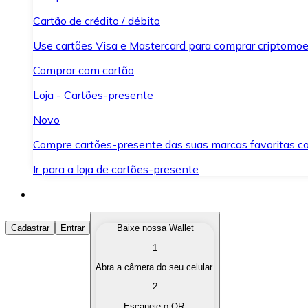
Cartão de crédito / débito
Use cartões Visa e Mastercard para comprar criptomoed
Comprar com cartão
Loja - Cartões-presente
Novo
Compre cartões-presente das suas marcas favoritas c
Ir para a loja de cartões-presente
Comprar Criptomoedas
Cadastrar
Entrar
Baixe nossa Wallet
1
Compre as criptomoedas de seu interesse de forma ráp
Abra a câmera do seu celular.
Vender Criptomoedas
2
Converta suas criptomoedas em moeda fiduciária quand
Escaneie o QR.