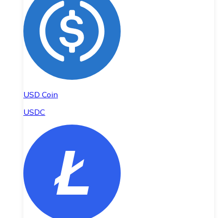
USD Coin
USDC