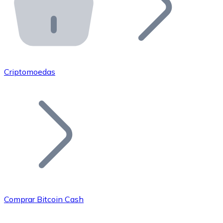
API Bitnovo
Integre nossa API no seu ecossistema.
Tornar-se Revendedor
Junte-se à nossa rede de revendedores e comercialize 
Criptomoedas
Adicionar um Token
Adicione o token do seu projeto ao nosso serviço de c
Comprar Bitcoin Cash