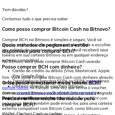
Tem dúvidas?
Contamos tudo o que precisa saber
Como posso comprar Bitcoin Cash na Bitnovo?
Comprar BCH na Bitnovo é simples e seguro. Você só
Quais métodos de pagamento estão
precisa criar uma conta, verificar sua identidade e escolher
seu método de pagamento preferido. Você receberá seus
disponíveis para comprar BCH?
tokens em sua carteira Bitnovo ou em qualquer endereço
externo compatível.
Na Bitnovo você pode comprar Bitcoin Cash usando:
Posso comprar BCH com dinheiro?
Cartão de crédito ou débito (Visa, Mastercard, Apple
Pay, Google Pay)
Sim. Você pode comprar Bitcoin Cash com dinheiro através
Transferência bancária SEPA ou SEPA Instantânea
Onde posso armazenar meus tokens BCH?
de vouchers Bitnovo, disponíveis em mais de
40.000
Dinheiro através de vouchers Bitnovo
pontos físicos
na Europa. Uma vez que tenha o voucher,
acesse:
www.bitnovo.com/buy/cash/bitcoin-cash/
e
Com sua conta Bitnovo você obtém uma carteira integrada
resgate-o rápida e seguramente.
Preciso verificar minha identidade para
onde pode armazenar e gerenciar seus tokens BCH com
segurança. Você também pode enviá-los para uma carteira
comprar BCH?
externa compatível com Bitcoin Cash, como Bitcoin.com
Wallet, Electron Cash ou Ledger.
Sim. Devido às regulamentações legais, é obrigatório