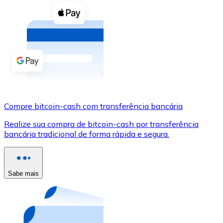
Compre criptomoedas com dinheiro e outros métodos d
Comprar com dinheiro
Transferência SEPA
Adicione fundos à sua conta Bitnovo ou faça compras d
Comprar com transferência bancária
Cartão de crédito / débito
Compre bitcoin-cash com transferência bancária
Use cartões Visa e Mastercard para comprar criptomoed
Realize sua compra de bitcoin-cash por transferência
bancária tradicional de forma rápida e segura.
Comprar com cartão
Loja - Cartões-presente
Sabe mais
Novo
Compre cartões-presente das suas marcas favoritas c
Ir para a loja de cartões-presente