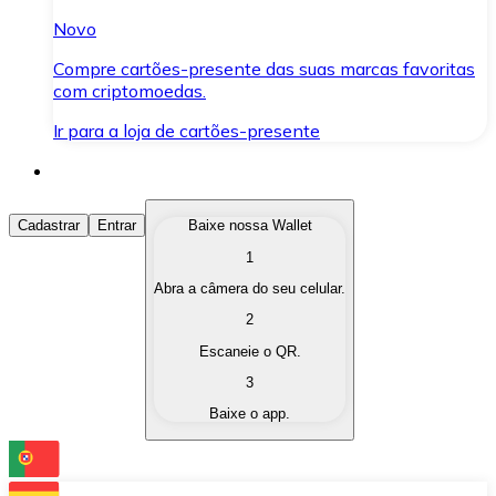
Novo
Compre cartões-presente das suas marcas favoritas
com criptomoedas.
Ir para a loja de cartões-presente
Comprar Criptomoedas
Cadastrar
Entrar
Baixe nossa Wallet
1
Compre as criptomoedas de seu interesse de forma ráp
Abra a câmera do seu celular.
Vender Criptomoedas
2
Converta suas criptomoedas em moeda fiduciária quand
Escaneie o QR.
3
Trocar (Swap)
Baixe o app.
Troque uma criptomoeda por outra instantaneamente,
Carteira Bitnovo