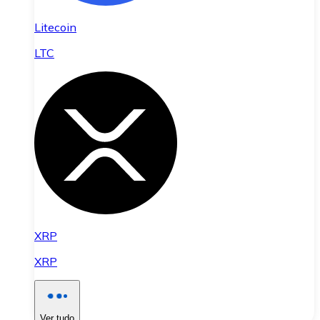
Litecoin
LTC
XRP
XRP
Ver tudo