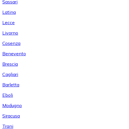
Sassari
Latina
Lecce
Livorno
Cosenza
Benevento
Brescia
Cagliari
Barletta
Eboli
Modugno
Siracusa
Trani