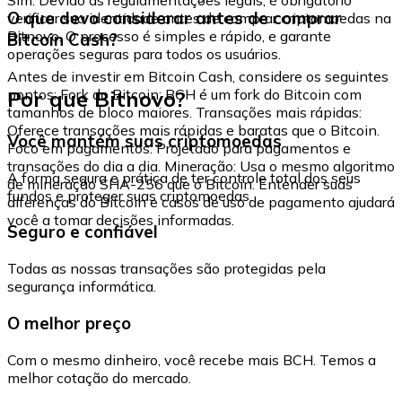
O que devo considerar antes de comprar
verificar sua identidade antes de comprar criptomoedas na
Bitnovo. O processo é simples e rápido, e garante
Bitcoin Cash?
operações seguras para todos os usuários.
Antes de investir em Bitcoin Cash, considere os seguintes
Por que Bitnovo?
pontos: Fork do Bitcoin: BCH é um fork do Bitcoin com
tamanhos de bloco maiores. Transações mais rápidas:
Oferece transações mais rápidas e baratas que o Bitcoin.
Você mantém suas criptomoedas
Foco em pagamentos: Projetado para pagamentos e
transações do dia a dia. Mineração: Usa o mesmo algoritmo
A forma segura e prática de ter controle total dos seus
de mineração SHA-256 que o Bitcoin. Entender suas
fundos e proteger suas criptomoedas.
diferenças do Bitcoin e casos de uso de pagamento ajudará
você a tomar decisões informadas.
Seguro e confiável
Todas as nossas transações são protegidas pela
segurança informática.
O melhor preço
Com o mesmo dinheiro, você recebe mais BCH. Temos a
melhor cotação do mercado.