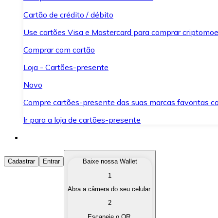
Cartão de crédito / débito
Use cartões Visa e Mastercard para comprar criptomoed
Comprar com cartão
Loja - Cartões-presente
Novo
Compre cartões-presente das suas marcas favoritas c
Ir para a loja de cartões-presente
Comprar Criptomoedas
Cadastrar
Entrar
Baixe nossa Wallet
1
Compre as criptomoedas de seu interesse de forma ráp
Abra a câmera do seu celular.
Vender Criptomoedas
2
Converta suas criptomoedas em moeda fiduciária quand
Escaneie o QR.