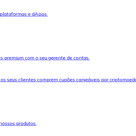
 plataformas e dApps.
s premium com o seu gerente de contas.
 os seus clientes comprem cupões canjeáveis por criptomoed
nossos produtos.