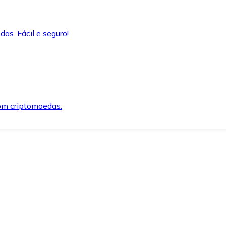
as. Fácil e seguro!
om criptomoedas.
ida e segura.
o precisar.