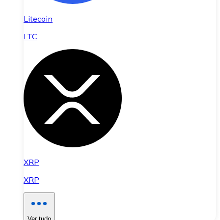
Litecoin
LTC
XRP
XRP
Ver tudo