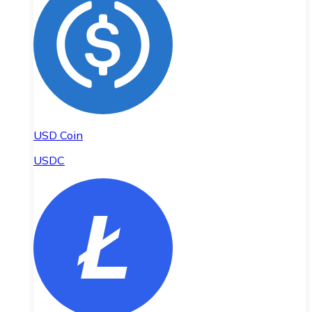
USD Coin
USDC