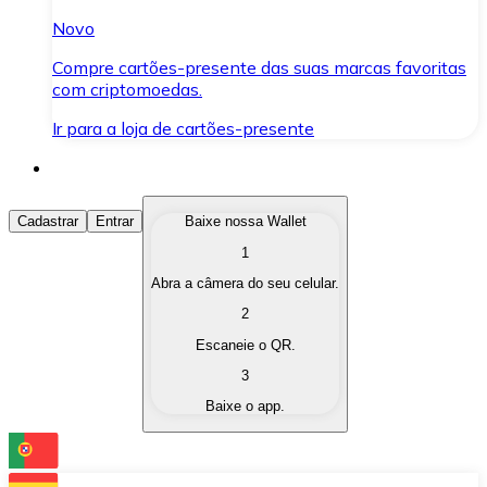
Novo
Compre cartões-presente das suas marcas favoritas
com criptomoedas.
Ir para a loja de cartões-presente
Comprar Criptomoedas
Cadastrar
Entrar
Baixe nossa Wallet
1
Compre as criptomoedas de seu interesse de forma ráp
Abra a câmera do seu celular.
Vender Criptomoedas
2
Converta suas criptomoedas em moeda fiduciária quand
Escaneie o QR.
3
Trocar (Swap)
Baixe o app.
Troque uma criptomoeda por outra instantaneamente,
Carteira Bitnovo