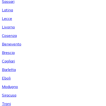
Sassari
Latina
Lecce
Livorno
Cosenza
Benevento
Brescia
Cagliari
Barletta
Eboli
Modugno
Siracusa
Trani