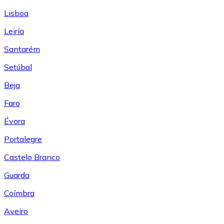
Lisboa
Leiría
Santarém
Setúbal
Beja
Faro
Évora
Portalegre
Castelo Branco
Guarda
Coímbra
Aveiro