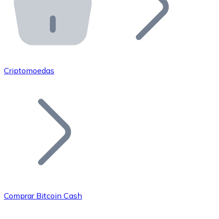
API Bitnovo
Integre nossa API no seu ecossistema.
Tornar-se Revendedor
Junte-se à nossa rede de revendedores e comercialize 
Criptomoedas
Adicionar um Token
Adicione o token do seu projeto ao nosso serviço de c
Comprar Bitcoin Cash