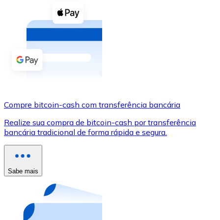
Compre criptomoedas com dinheiro e outros métodos d
Comprar com dinheiro
Transferência SEPA
Adicione fundos à sua conta Bitnovo ou faça compras d
Comprar com transferência bancária
Cartão de crédito / débito
Compre bitcoin-cash com transferência bancária
Use cartões Visa e Mastercard para comprar criptomoed
Realize sua compra de bitcoin-cash por transferência
bancária tradicional de forma rápida e segura.
Comprar com cartão
Loja - Cartões-presente
Sabe mais
Novo
Compre cartões-presente das suas marcas favoritas c
Ir para a loja de cartões-presente