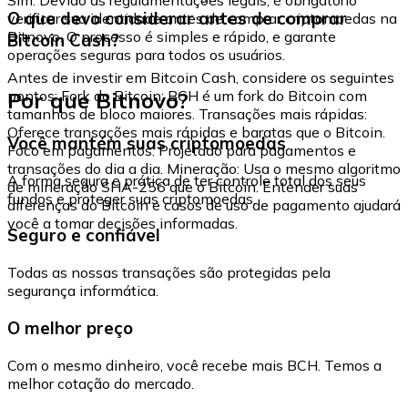
O que devo considerar antes de comprar
verificar sua identidade antes de comprar criptomoedas na
Bitnovo. O processo é simples e rápido, e garante
Bitcoin Cash?
operações seguras para todos os usuários.
Antes de investir em Bitcoin Cash, considere os seguintes
Por que Bitnovo?
pontos: Fork do Bitcoin: BCH é um fork do Bitcoin com
tamanhos de bloco maiores. Transações mais rápidas:
Oferece transações mais rápidas e baratas que o Bitcoin.
Você mantém suas criptomoedas
Foco em pagamentos: Projetado para pagamentos e
transações do dia a dia. Mineração: Usa o mesmo algoritmo
A forma segura e prática de ter controle total dos seus
de mineração SHA-256 que o Bitcoin. Entender suas
fundos e proteger suas criptomoedas.
diferenças do Bitcoin e casos de uso de pagamento ajudará
você a tomar decisões informadas.
Seguro e confiável
Todas as nossas transações são protegidas pela
segurança informática.
O melhor preço
Com o mesmo dinheiro, você recebe mais BCH. Temos a
melhor cotação do mercado.