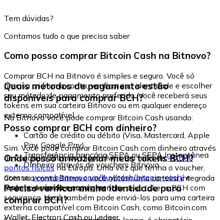
Tem dúvidas?
Contamos tudo o que precisa saber
Como posso comprar Bitcoin Cash na Bitnovo?
Comprar BCH na Bitnovo é simples e seguro. Você só
Quais métodos de pagamento estão
precisa criar uma conta, verificar sua identidade e escolher
seu método de pagamento preferido. Você receberá seus
disponíveis para comprar BCH?
tokens em sua carteira Bitnovo ou em qualquer endereço
externo compatível.
Na Bitnovo você pode comprar Bitcoin Cash usando:
Posso comprar BCH com dinheiro?
Cartão de crédito ou débito (Visa, Mastercard, Apple
Pay, Google Pay)
Sim. Você pode comprar Bitcoin Cash com dinheiro através
Transferência bancária SEPA ou SEPA Instantânea
Onde posso armazenar meus tokens BCH?
de vouchers Bitnovo, disponíveis em mais de
40.000
Dinheiro através de vouchers Bitnovo
pontos físicos
na Europa. Uma vez que tenha o voucher,
acesse:
www.bitnovo.com/buy/cash/bitcoin-cash/
e
Com sua conta Bitnovo você obtém uma carteira integrada
resgate-o rápida e seguramente.
Preciso verificar minha identidade para
onde pode armazenar e gerenciar seus tokens BCH com
segurança. Você também pode enviá-los para uma carteira
comprar BCH?
externa compatível com Bitcoin Cash, como Bitcoin.com
Wallet, Electron Cash ou Ledger.
Sim. Devido às regulamentações legais, é obrigatório