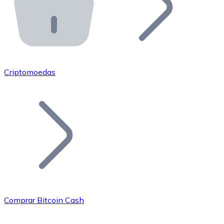
API Bitnovo
Integre nossa API no seu ecossistema.
Tornar-se Revendedor
Junte-se à nossa rede de revendedores e comercialize 
Criptomoedas
Adicionar um Token
Adicione o token do seu projeto ao nosso serviço de c
Comprar Bitcoin Cash