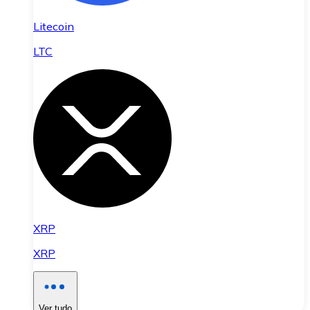
Litecoin
LTC
XRP
XRP
Ver tudo