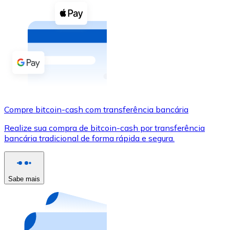
Compre criptomoedas com dinheiro e outros métodos d
Comprar com dinheiro
Transferência SEPA
Adicione fundos à sua conta Bitnovo ou faça compras d
Comprar com transferência bancária
Cartão de crédito / débito
Compre bitcoin-cash com transferência bancária
Use cartões Visa e Mastercard para comprar criptomoed
Realize sua compra de bitcoin-cash por transferência
bancária tradicional de forma rápida e segura.
Comprar com cartão
Loja - Cartões-presente
Sabe mais
Novo
Compre cartões-presente das suas marcas favoritas c
Ir para a loja de cartões-presente