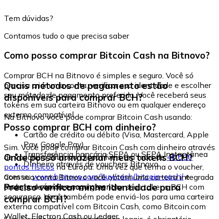
Tem dúvidas?
Contamos tudo o que precisa saber
Como posso comprar Bitcoin Cash na Bitnovo?
Comprar BCH na Bitnovo é simples e seguro. Você só
Quais métodos de pagamento estão
precisa criar uma conta, verificar sua identidade e escolher
seu método de pagamento preferido. Você receberá seus
disponíveis para comprar BCH?
tokens em sua carteira Bitnovo ou em qualquer endereço
externo compatível.
Na Bitnovo você pode comprar Bitcoin Cash usando:
Posso comprar BCH com dinheiro?
Cartão de crédito ou débito (Visa, Mastercard, Apple
Pay, Google Pay)
Sim. Você pode comprar Bitcoin Cash com dinheiro através
Transferência bancária SEPA ou SEPA Instantânea
Onde posso armazenar meus tokens BCH?
de vouchers Bitnovo, disponíveis em mais de
40.000
Dinheiro através de vouchers Bitnovo
pontos físicos
na Europa. Uma vez que tenha o voucher,
acesse:
www.bitnovo.com/buy/cash/bitcoin-cash/
e
Com sua conta Bitnovo você obtém uma carteira integrada
resgate-o rápida e seguramente.
Preciso verificar minha identidade para
onde pode armazenar e gerenciar seus tokens BCH com
segurança. Você também pode enviá-los para uma carteira
comprar BCH?
externa compatível com Bitcoin Cash, como Bitcoin.com
Wallet, Electron Cash ou Ledger.
Sim. Devido às regulamentações legais, é obrigatório