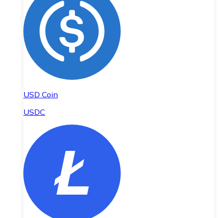
USD Coin
USDC