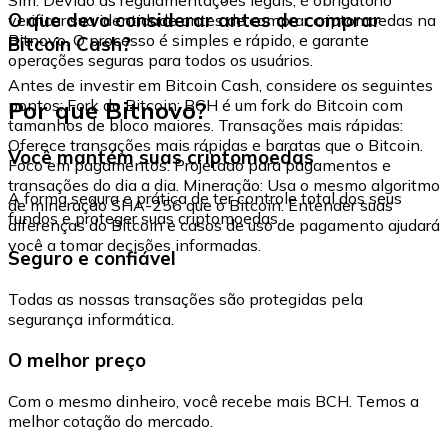
O que devo considerar antes de comprar
verificar sua identidade antes de comprar criptomoedas na
Bitnovo. O processo é simples e rápido, e garante
Bitcoin Cash?
operações seguras para todos os usuários.
Antes de investir em Bitcoin Cash, considere os seguintes
Por que Bitnovo?
pontos: Fork do Bitcoin: BCH é um fork do Bitcoin com
tamanhos de bloco maiores. Transações mais rápidas:
Oferece transações mais rápidas e baratas que o Bitcoin.
Você mantém suas criptomoedas
Foco em pagamentos: Projetado para pagamentos e
transações do dia a dia. Mineração: Usa o mesmo algoritmo
A forma segura e prática de ter controle total dos seus
de mineração SHA-256 que o Bitcoin. Entender suas
fundos e proteger suas criptomoedas.
diferenças do Bitcoin e casos de uso de pagamento ajudará
você a tomar decisões informadas.
Seguro e confiável
Todas as nossas transações são protegidas pela
segurança informática.
O melhor preço
Com o mesmo dinheiro, você recebe mais BCH. Temos a
melhor cotação do mercado.