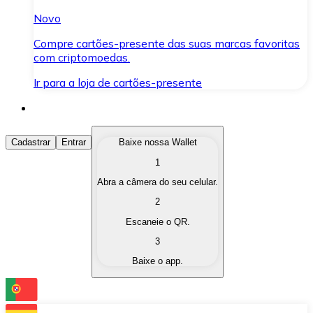
Novo
Compre cartões-presente das suas marcas favoritas
com criptomoedas.
Ir para a loja de cartões-presente
Comprar Criptomoedas
Cadastrar
Entrar
Baixe nossa Wallet
1
Compre as criptomoedas de seu interesse de forma ráp
Abra a câmera do seu celular.
Vender Criptomoedas
2
Converta suas criptomoedas em moeda fiduciária quand
Escaneie o QR.
3
Trocar (Swap)
Baixe o app.
Troque uma criptomoeda por outra instantaneamente,
Carteira Bitnovo