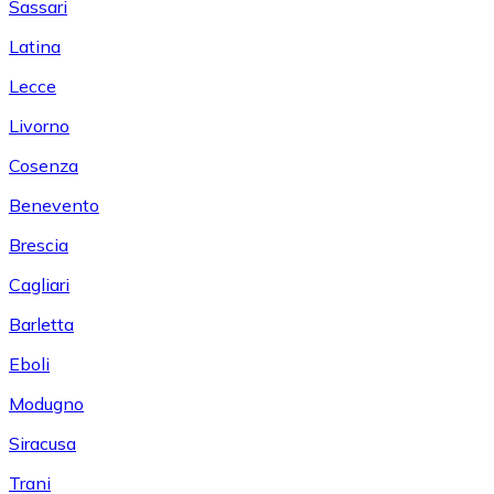
Sassari
Latina
Lecce
Livorno
Cosenza
Benevento
Brescia
Cagliari
Barletta
Eboli
Modugno
Siracusa
Trani