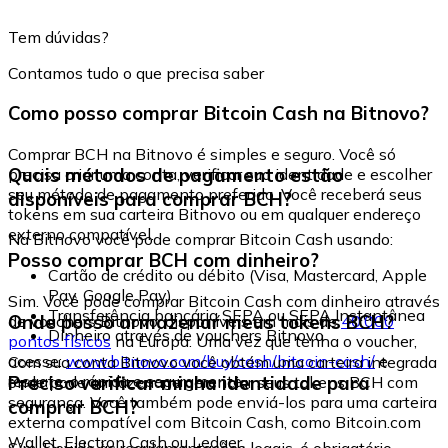
Tem dúvidas?
Contamos tudo o que precisa saber
Como posso comprar Bitcoin Cash na Bitnovo?
Comprar BCH na Bitnovo é simples e seguro. Você só
Quais métodos de pagamento estão
precisa criar uma conta, verificar sua identidade e escolher
seu método de pagamento preferido. Você receberá seus
disponíveis para comprar BCH?
tokens em sua carteira Bitnovo ou em qualquer endereço
externo compatível.
Na Bitnovo você pode comprar Bitcoin Cash usando:
Posso comprar BCH com dinheiro?
Cartão de crédito ou débito (Visa, Mastercard, Apple
Pay, Google Pay)
Sim. Você pode comprar Bitcoin Cash com dinheiro através
Transferência bancária SEPA ou SEPA Instantânea
Onde posso armazenar meus tokens BCH?
de vouchers Bitnovo, disponíveis em mais de
40.000
Dinheiro através de vouchers Bitnovo
pontos físicos
na Europa. Uma vez que tenha o voucher,
acesse:
www.bitnovo.com/buy/cash/bitcoin-cash/
e
Com sua conta Bitnovo você obtém uma carteira integrada
resgate-o rápida e seguramente.
Preciso verificar minha identidade para
onde pode armazenar e gerenciar seus tokens BCH com
segurança. Você também pode enviá-los para uma carteira
comprar BCH?
externa compatível com Bitcoin Cash, como Bitcoin.com
Wallet, Electron Cash ou Ledger.
Sim. Devido às regulamentações legais, é obrigatório