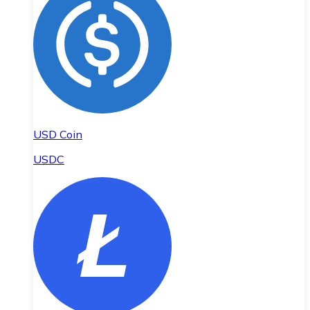
USD Coin
USDC