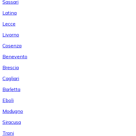
Sassari
Latina
Lecce
Livorno
Cosenza
Benevento
Brescia
Cagliari
Barletta
Eboli
Modugno
Siracusa
Trani