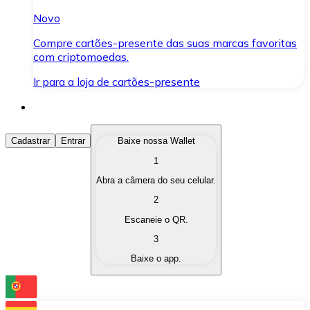
Novo
Compre cartões-presente das suas marcas favoritas
com criptomoedas.
Ir para a loja de cartões-presente
Comprar Criptomoedas
Cadastrar
Entrar
Baixe nossa Wallet
1
Compre as criptomoedas de seu interesse de forma ráp
Abra a câmera do seu celular.
Vender Criptomoedas
2
Converta suas criptomoedas em moeda fiduciária quand
Escaneie o QR.
3
Trocar (Swap)
Baixe o app.
Troque uma criptomoeda por outra instantaneamente,
Carteira Bitnovo