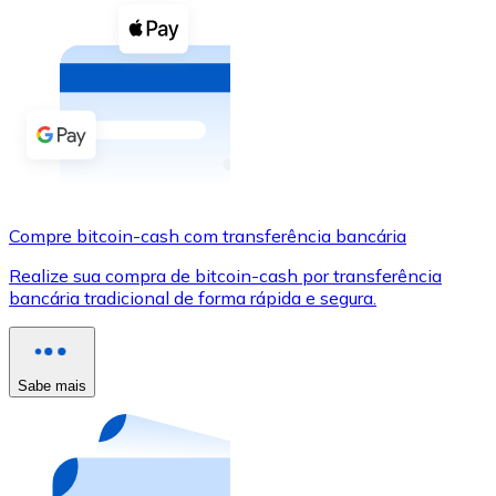
Compre criptomoedas com dinheiro e outros métodos d
Comprar com dinheiro
Transferência SEPA
Adicione fundos à sua conta Bitnovo ou faça compras d
Comprar com transferência bancária
Cartão de crédito / débito
Compre bitcoin-cash com transferência bancária
Use cartões Visa e Mastercard para comprar criptomoed
Realize sua compra de bitcoin-cash por transferência
bancária tradicional de forma rápida e segura.
Comprar com cartão
Loja - Cartões-presente
Sabe mais
Novo
Compre cartões-presente das suas marcas favoritas c
Ir para a loja de cartões-presente