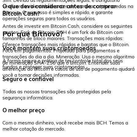
O que devo considerar antes de comprar
verificar sua identidade antes de comprar criptomoedas na
Bitnovo. O processo é simples e rápido, e garante
Bitcoin Cash?
operações seguras para todos os usuários.
Antes de investir em Bitcoin Cash, considere os seguintes
Por que Bitnovo?
pontos: Fork do Bitcoin: BCH é um fork do Bitcoin com
tamanhos de bloco maiores. Transações mais rápidas:
Oferece transações mais rápidas e baratas que o Bitcoin.
Você mantém suas criptomoedas
Foco em pagamentos: Projetado para pagamentos e
transações do dia a dia. Mineração: Usa o mesmo algoritmo
A forma segura e prática de ter controle total dos seus
de mineração SHA-256 que o Bitcoin. Entender suas
fundos e proteger suas criptomoedas.
diferenças do Bitcoin e casos de uso de pagamento ajudará
você a tomar decisões informadas.
Seguro e confiável
Todas as nossas transações são protegidas pela
segurança informática.
O melhor preço
Com o mesmo dinheiro, você recebe mais BCH. Temos a
melhor cotação do mercado.