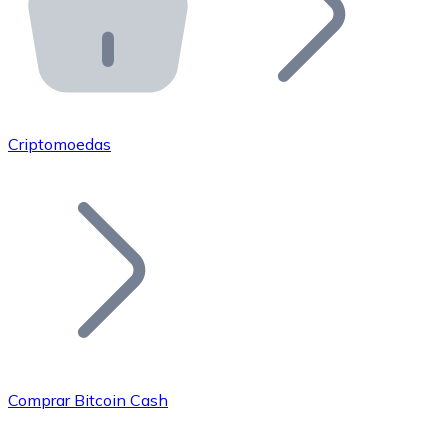
API Bitnovo
Integre nossa API no seu ecossistema.
Tornar-se Revendedor
Junte-se à nossa rede de revendedores e comercialize 
Criptomoedas
Adicionar um Token
Adicione o token do seu projeto ao nosso serviço de c
Comprar Bitcoin Cash