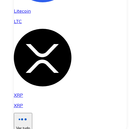
Litecoin
LTC
XRP
XRP
Ver tudo