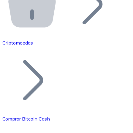
API Bitnovo
Integre nossa API no seu ecossistema.
Tornar-se Revendedor
Junte-se à nossa rede de revendedores e comercialize 
Criptomoedas
Adicionar um Token
Adicione o token do seu projeto ao nosso serviço de c
Comprar Bitcoin Cash