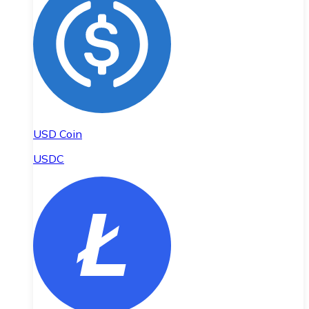
USD Coin
USDC