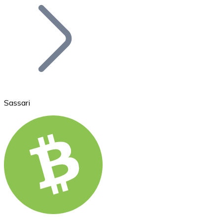
Bitcoin
BTC
Sassari
Ethereum
ETH