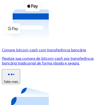
Compre criptomoedas com dinheiro e outros métodos d
Comprar com dinheiro
Transferência SEPA
Adicione fundos à sua conta Bitnovo ou faça compras d
Comprar com transferência bancária
Cartão de crédito / débito
Compre bitcoin-cash com transferência bancária
Use cartões Visa e Mastercard para comprar criptomoed
Realize sua compra de bitcoin-cash por transferência
bancária tradicional de forma rápida e segura.
Comprar com cartão
Loja - Cartões-presente
Sabe mais
Novo
Compre cartões-presente das suas marcas favoritas c
Ir para a loja de cartões-presente