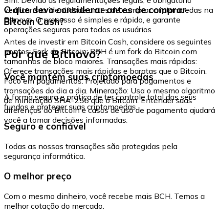
O que devo considerar antes de comprar
verificar sua identidade antes de comprar criptomoedas na
Bitnovo. O processo é simples e rápido, e garante
Bitcoin Cash?
operações seguras para todos os usuários.
Antes de investir em Bitcoin Cash, considere os seguintes
Por que Bitnovo?
pontos: Fork do Bitcoin: BCH é um fork do Bitcoin com
tamanhos de bloco maiores. Transações mais rápidas:
Oferece transações mais rápidas e baratas que o Bitcoin.
Você mantém suas criptomoedas
Foco em pagamentos: Projetado para pagamentos e
transações do dia a dia. Mineração: Usa o mesmo algoritmo
A forma segura e prática de ter controle total dos seus
de mineração SHA-256 que o Bitcoin. Entender suas
fundos e proteger suas criptomoedas.
diferenças do Bitcoin e casos de uso de pagamento ajudará
você a tomar decisões informadas.
Seguro e confiável
Todas as nossas transações são protegidas pela
segurança informática.
O melhor preço
Com o mesmo dinheiro, você recebe mais BCH. Temos a
melhor cotação do mercado.