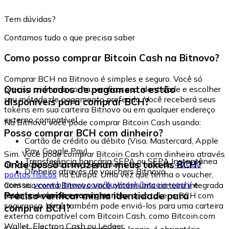
Tem dúvidas?
Contamos tudo o que precisa saber
Como posso comprar Bitcoin Cash na Bitnovo?
Comprar BCH na Bitnovo é simples e seguro. Você só
Quais métodos de pagamento estão
precisa criar uma conta, verificar sua identidade e escolher
seu método de pagamento preferido. Você receberá seus
disponíveis para comprar BCH?
tokens em sua carteira Bitnovo ou em qualquer endereço
externo compatível.
Na Bitnovo você pode comprar Bitcoin Cash usando:
Posso comprar BCH com dinheiro?
Cartão de crédito ou débito (Visa, Mastercard, Apple
Pay, Google Pay)
Sim. Você pode comprar Bitcoin Cash com dinheiro através
Transferência bancária SEPA ou SEPA Instantânea
Onde posso armazenar meus tokens BCH?
de vouchers Bitnovo, disponíveis em mais de
40.000
Dinheiro através de vouchers Bitnovo
pontos físicos
na Europa. Uma vez que tenha o voucher,
acesse:
www.bitnovo.com/buy/cash/bitcoin-cash/
e
Com sua conta Bitnovo você obtém uma carteira integrada
resgate-o rápida e seguramente.
Preciso verificar minha identidade para
onde pode armazenar e gerenciar seus tokens BCH com
segurança. Você também pode enviá-los para uma carteira
comprar BCH?
externa compatível com Bitcoin Cash, como Bitcoin.com
Wallet, Electron Cash ou Ledger.
Sim. Devido às regulamentações legais, é obrigatório