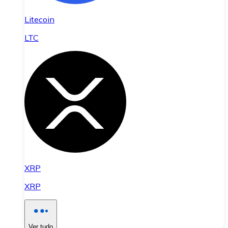
Litecoin
LTC
XRP
XRP
Ver tudo