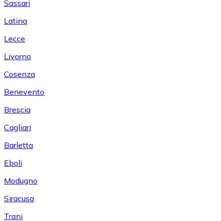
Sassari
Latina
Lecce
Livorno
Cosenza
Benevento
Brescia
Cagliari
Barletta
Eboli
Modugno
Siracusa
Trani