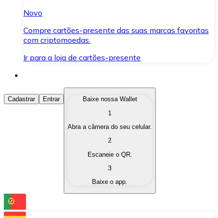
Novo
Compre cartões-presente das suas marcas favoritas
com criptomoedas.
Ir para a loja de cartões-presente
Comprar Criptomoedas
Cadastrar
Entrar
Baixe nossa Wallet
1
Compre as criptomoedas de seu interesse de forma ráp
Abra a câmera do seu celular.
Vender Criptomoedas
2
Converta suas criptomoedas em moeda fiduciária quand
Escaneie o QR.
3
Trocar (Swap)
Baixe o app.
Troque uma criptomoeda por outra instantaneamente,
Carteira Bitnovo