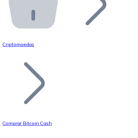
API Bitnovo
Integre nossa API no seu ecossistema.
Tornar-se Revendedor
Junte-se à nossa rede de revendedores e comercialize 
Criptomoedas
Adicionar um Token
Adicione o token do seu projeto ao nosso serviço de c
Comprar Bitcoin Cash