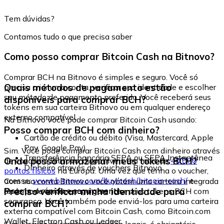
Tem dúvidas?
Contamos tudo o que precisa saber
Como posso comprar Bitcoin Cash na Bitnovo?
Comprar BCH na Bitnovo é simples e seguro. Você só
Quais métodos de pagamento estão
precisa criar uma conta, verificar sua identidade e escolher
seu método de pagamento preferido. Você receberá seus
disponíveis para comprar BCH?
tokens em sua carteira Bitnovo ou em qualquer endereço
externo compatível.
Na Bitnovo você pode comprar Bitcoin Cash usando:
Posso comprar BCH com dinheiro?
Cartão de crédito ou débito (Visa, Mastercard, Apple
Pay, Google Pay)
Sim. Você pode comprar Bitcoin Cash com dinheiro através
Transferência bancária SEPA ou SEPA Instantânea
Onde posso armazenar meus tokens BCH?
de vouchers Bitnovo, disponíveis em mais de
40.000
Dinheiro através de vouchers Bitnovo
pontos físicos
na Europa. Uma vez que tenha o voucher,
acesse:
www.bitnovo.com/buy/cash/bitcoin-cash/
e
Com sua conta Bitnovo você obtém uma carteira integrada
resgate-o rápida e seguramente.
Preciso verificar minha identidade para
onde pode armazenar e gerenciar seus tokens BCH com
segurança. Você também pode enviá-los para uma carteira
comprar BCH?
externa compatível com Bitcoin Cash, como Bitcoin.com
Wallet, Electron Cash ou Ledger.
Sim. Devido às regulamentações legais, é obrigatório