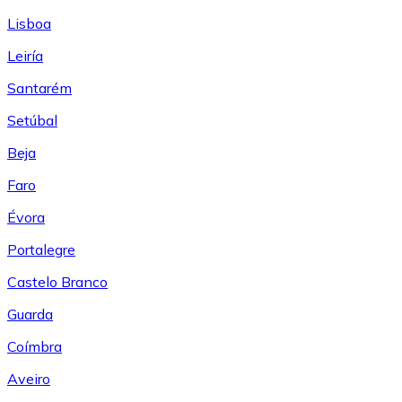
Lisboa
Leiría
Santarém
Setúbal
Beja
Faro
Évora
Portalegre
Castelo Branco
Guarda
Coímbra
Aveiro