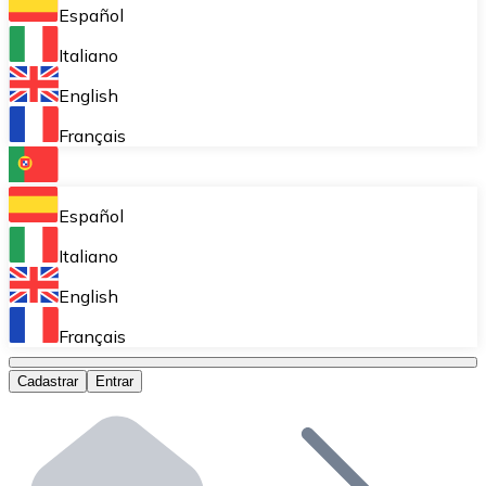
Armazene suas criptos em uma carteira self-custodial.
Español
Compra Recorrente (DCA)
Italiano
Acumule aos poucos sem se preocupar com as flutuaçõ
English
Bitnovo Pay
Français
Aceite criptomoedas na sua empresa.
Bitnovo Ramp
Español
Integre nossa solução B2B de on-ramp e off-ramp em 
Italiano
Cartões-presente Bitnovo
English
Comercialize nossos cupons na sua empresa.
Français
Bitnovo OTC
Cadastrar
Entrar
Realize operações em grande escala. Obtenha cotaçõe
Caixa Eletrônico Bitnovo
Integre um ATM Bitnovo no seu negócio e permita que