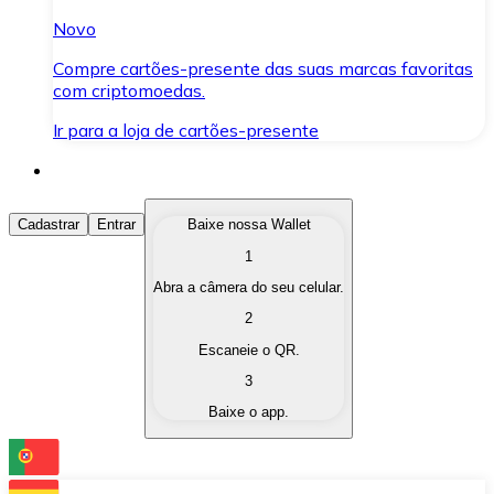
Novo
Compre cartões-presente das suas marcas favoritas
com criptomoedas.
Ir para a loja de cartões-presente
Comprar Criptomoedas
Cadastrar
Entrar
Baixe nossa Wallet
1
Compre as criptomoedas de seu interesse de forma ráp
Abra a câmera do seu celular.
Vender Criptomoedas
2
Converta suas criptomoedas em moeda fiduciária quand
Escaneie o QR.
3
Trocar (Swap)
Baixe o app.
Troque uma criptomoeda por outra instantaneamente,
Carteira Bitnovo