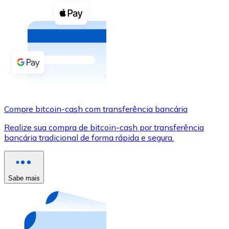
Compre criptomoedas com dinheiro e outros métodos d
Comprar com dinheiro
Transferência SEPA
Adicione fundos à sua conta Bitnovo ou faça compras d
Comprar com transferência bancária
Cartão de crédito / débito
Compre bitcoin-cash com transferência bancária
Use cartões Visa e Mastercard para comprar criptomoed
Realize sua compra de bitcoin-cash por transferência
bancária tradicional de forma rápida e segura.
Comprar com cartão
Loja - Cartões-presente
Sabe mais
Novo
Compre cartões-presente das suas marcas favoritas c
Ir para a loja de cartões-presente