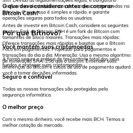
O que devo considerar antes de comprar
verificar sua identidade antes de comprar criptomoedas na
Bitnovo. O processo é simples e rápido, e garante
Bitcoin Cash?
operações seguras para todos os usuários.
Antes de investir em Bitcoin Cash, considere os seguintes
Por que Bitnovo?
pontos: Fork do Bitcoin: BCH é um fork do Bitcoin com
tamanhos de bloco maiores. Transações mais rápidas:
Oferece transações mais rápidas e baratas que o Bitcoin.
Você mantém suas criptomoedas
Foco em pagamentos: Projetado para pagamentos e
transações do dia a dia. Mineração: Usa o mesmo algoritmo
A forma segura e prática de ter controle total dos seus
de mineração SHA-256 que o Bitcoin. Entender suas
fundos e proteger suas criptomoedas.
diferenças do Bitcoin e casos de uso de pagamento ajudará
você a tomar decisões informadas.
Seguro e confiável
Todas as nossas transações são protegidas pela
segurança informática.
O melhor preço
Com o mesmo dinheiro, você recebe mais BCH. Temos a
melhor cotação do mercado.