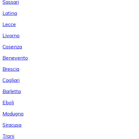
Sassari
Latina
Lecce
Livorno
Cosenza
Benevento
Brescia
Cagliari
Barletta
Eboli
Modugno
Siracusa
Trani