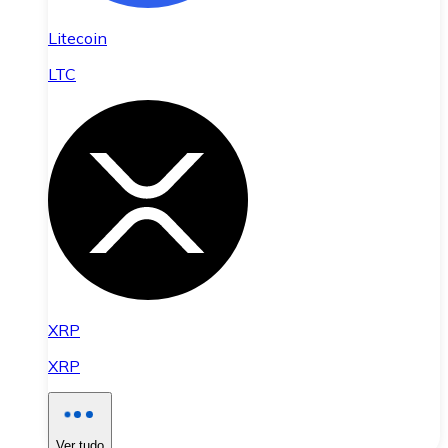
Litecoin
LTC
XRP
XRP
Ver tudo