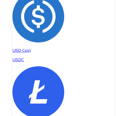
USD Coin
USDC