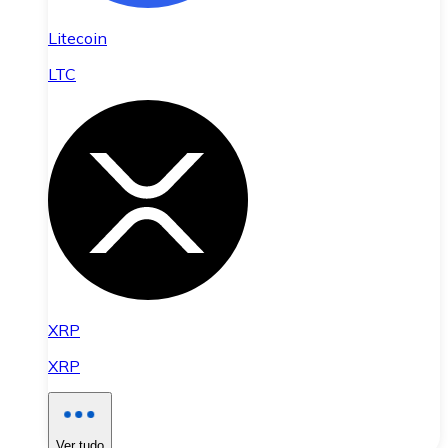
Litecoin
LTC
XRP
XRP
Ver tudo