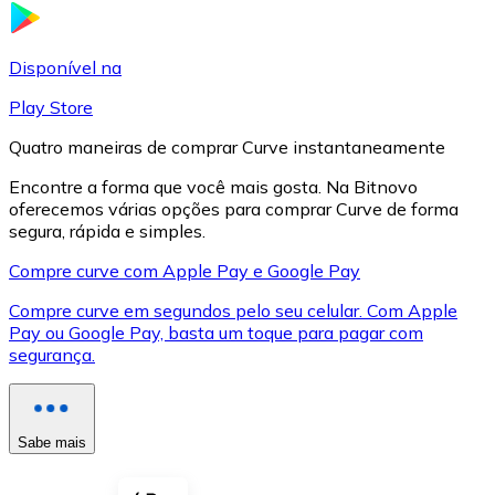
LTC
Disponível na
Play Store
Quatro maneiras de comprar Curve instantaneamente
Encontre a forma que você mais gosta. Na Bitnovo
oferecemos várias opções para comprar Curve de forma
segura, rápida e simples.
Compre curve com Apple Pay e Google Pay
Compre curve em segundos pelo seu celular. Com Apple
XRP
Pay ou Google Pay, basta um toque para pagar com
segurança.
XRP
Sabe mais
Ver tudo
Cupons cripto