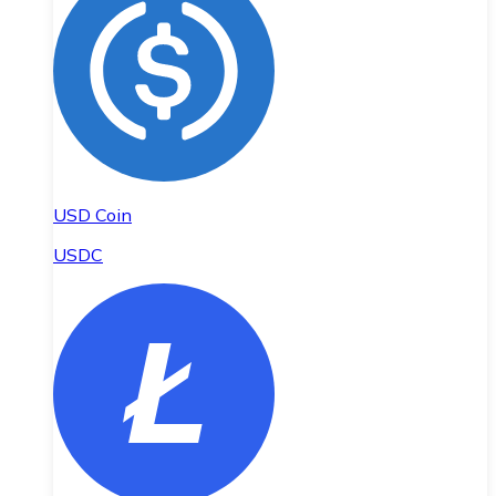
USD Coin
USDC