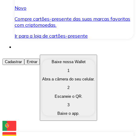
Novo
Compre cartões-presente das suas marcas favoritas
com criptomoedas.
Ir para a loja de cartões-presente
Comprar Criptomoedas
Cadastrar
Entrar
Baixe nossa Wallet
1
Compre as criptomoedas de seu interesse de forma ráp
Abra a câmera do seu celular.
Vender Criptomoedas
2
Converta suas criptomoedas em moeda fiduciária quand
Escaneie o QR.
3
Trocar (Swap)
Baixe o app.
Troque uma criptomoeda por outra instantaneamente,
Carteira Bitnovo