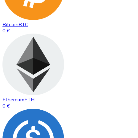
Bitcoin
BTC
0 €
Ethereum
ETH
0 €