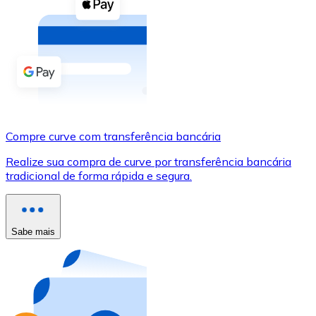
Compre criptomoedas com dinheiro e outros métodos d
Comprar com dinheiro
Transferência SEPA
Adicione fundos à sua conta Bitnovo ou faça compras d
Comprar com transferência bancária
Compre curve com transferência bancária
Cartão de crédito / débito
Realize sua compra de curve por transferência bancária
Use cartões Visa e Mastercard para comprar criptomoed
tradicional de forma rápida e segura.
Comprar com cartão
Loja - Cartões-presente
Sabe mais
Novo
Compre cartões-presente das suas marcas favoritas c
Ir para a loja de cartões-presente