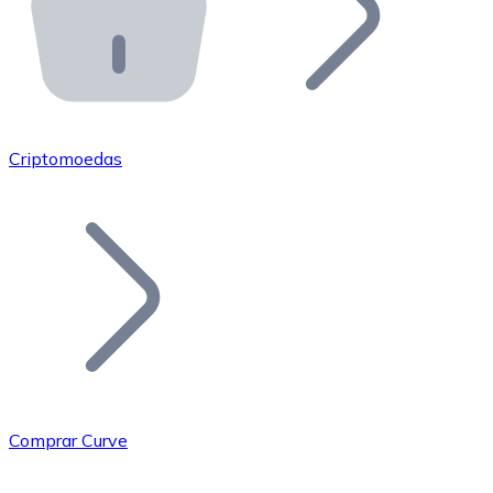
API Bitnovo
Integre nossa API no seu ecossistema.
Tornar-se Revendedor
Junte-se à nossa rede de revendedores e comercialize 
Criptomoedas
Adicionar um Token
Adicione o token do seu projeto ao nosso serviço de c
Comprar Curve