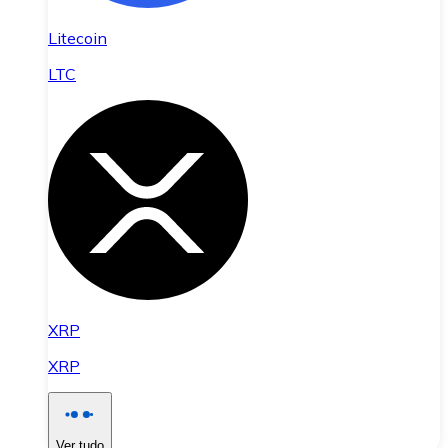
Litecoin
LTC
XRP
XRP
Ver tudo