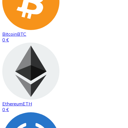
Bitcoin
BTC
0 €
Ethereum
ETH
0 €