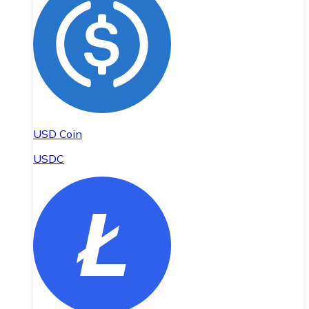
USD Coin
USDC