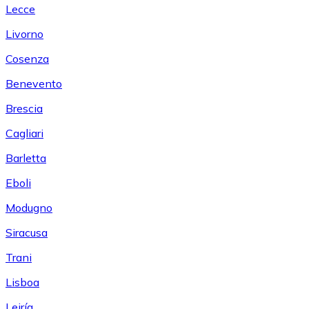
Lecce
Livorno
Cosenza
Benevento
Brescia
Cagliari
Barletta
Eboli
Modugno
Siracusa
Trani
Lisboa
Leiría