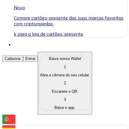
Novo
Compre cartões-presente das suas marcas favoritas
com criptomoedas.
Ir para a loja de cartões-presente
Comprar Criptomoedas
Cadastrar
Entrar
Baixe nossa Wallet
1
Compre as criptomoedas de seu interesse de forma ráp
Abra a câmera do seu celular.
Vender Criptomoedas
2
Converta suas criptomoedas em moeda fiduciária quand
Escaneie o QR.
3
Trocar (Swap)
Baixe o app.
Troque uma criptomoeda por outra instantaneamente,
Carteira Bitnovo