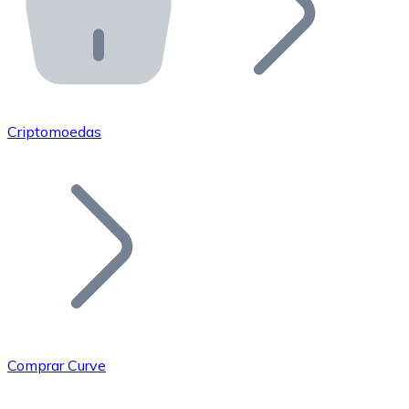
API Bitnovo
Integre nossa API no seu ecossistema.
Tornar-se Revendedor
Junte-se à nossa rede de revendedores e comercialize 
Criptomoedas
Adicionar um Token
Adicione o token do seu projeto ao nosso serviço de c
Comprar Curve