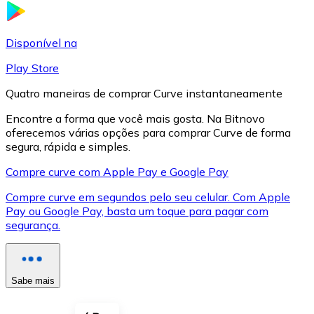
LTC
Disponível na
Play Store
Quatro maneiras de comprar Curve instantaneamente
Encontre a forma que você mais gosta. Na Bitnovo
oferecemos várias opções para comprar Curve de forma
segura, rápida e simples.
Compre curve com Apple Pay e Google Pay
Compre curve em segundos pelo seu celular. Com Apple
XRP
Pay ou Google Pay, basta um toque para pagar com
segurança.
XRP
Sabe mais
Ver tudo
Cupons cripto