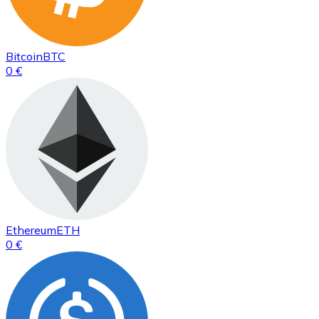
Bitcoin
BTC
0 €
Ethereum
ETH
0 €