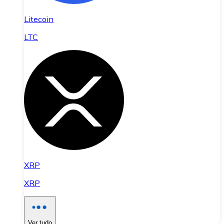
Litecoin
LTC
XRP
XRP
Ver tudo