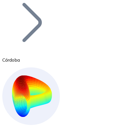
Bitcoin
BTC
Córdoba
Ethereum
ETH