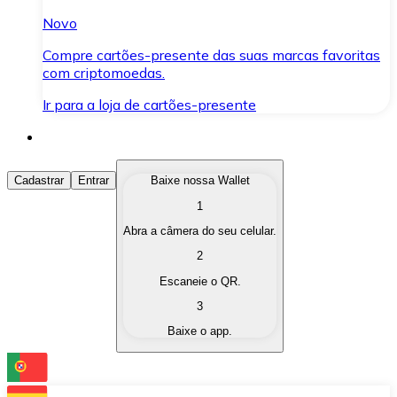
Novo
Compre cartões-presente das suas marcas favoritas
com criptomoedas.
Ir para a loja de cartões-presente
Comprar Criptomoedas
Cadastrar
Entrar
Baixe nossa Wallet
1
Compre as criptomoedas de seu interesse de forma ráp
Abra a câmera do seu celular.
Vender Criptomoedas
2
Converta suas criptomoedas em moeda fiduciária quand
Escaneie o QR.
3
Trocar (Swap)
Baixe o app.
Troque uma criptomoeda por outra instantaneamente,
Carteira Bitnovo