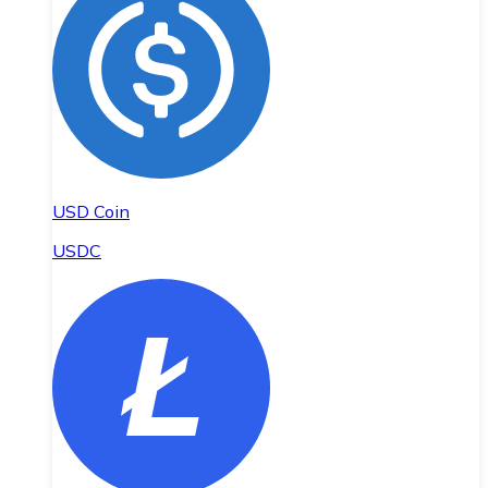
USD Coin
USDC