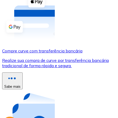
Compre criptomoedas com dinheiro e outros métodos d
Comprar com dinheiro
Transferência SEPA
Adicione fundos à sua conta Bitnovo ou faça compras d
Comprar com transferência bancária
Compre curve com transferência bancária
Cartão de crédito / débito
Realize sua compra de curve por transferência bancária
Use cartões Visa e Mastercard para comprar criptomoed
tradicional de forma rápida e segura.
Comprar com cartão
Loja - Cartões-presente
Sabe mais
Novo
Compre cartões-presente das suas marcas favoritas c
Ir para a loja de cartões-presente