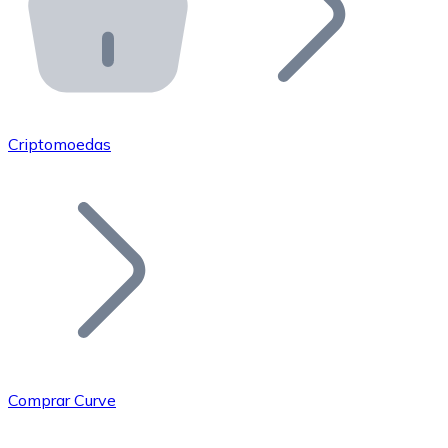
API Bitnovo
Integre nossa API no seu ecossistema.
Tornar-se Revendedor
Junte-se à nossa rede de revendedores e comercialize 
Criptomoedas
Adicionar um Token
Adicione o token do seu projeto ao nosso serviço de c
Comprar Curve