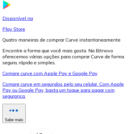
LTC
Disponível na
Play Store
Quatro maneiras de comprar Curve instantaneamente
Encontre a forma que você mais gosta. Na Bitnovo
oferecemos várias opções para comprar Curve de forma
segura, rápida e simples.
Compre curve com Apple Pay e Google Pay
Compre curve em segundos pelo seu celular. Com Apple
XRP
Pay ou Google Pay, basta um toque para pagar com
segurança.
XRP
Sabe mais
Ver tudo
Cupons cripto