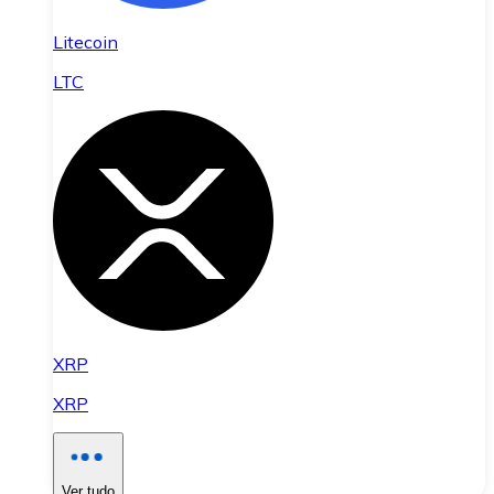
Litecoin
LTC
XRP
XRP
Ver tudo