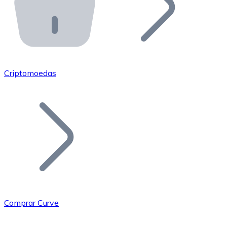
API Bitnovo
Integre nossa API no seu ecossistema.
Tornar-se Revendedor
Junte-se à nossa rede de revendedores e comercialize 
Criptomoedas
Adicionar um Token
Adicione o token do seu projeto ao nosso serviço de c
Comprar Curve