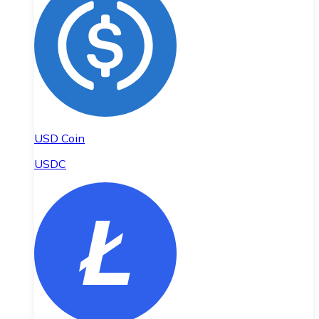
USD Coin
USDC