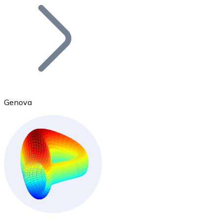
Bitcoin
BTC
Genova
Ethereum
ETH