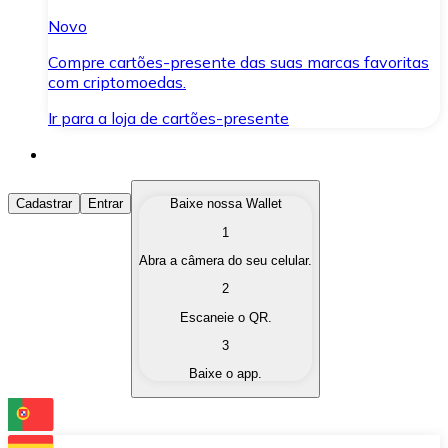
Novo
Compre cartões-presente das suas marcas favoritas
com criptomoedas.
Ir para a loja de cartões-presente
Comprar Criptomoedas
Cadastrar
Entrar
Baixe nossa Wallet
1
Compre as criptomoedas de seu interesse de forma ráp
Abra a câmera do seu celular.
Vender Criptomoedas
2
Converta suas criptomoedas em moeda fiduciária quand
Escaneie o QR.
3
Trocar (Swap)
Baixe o app.
Troque uma criptomoeda por outra instantaneamente,
Carteira Bitnovo