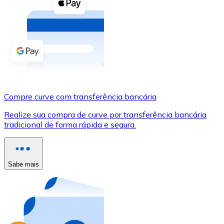
Compre criptomoedas com dinheiro e outros métodos d
Comprar com dinheiro
Transferência SEPA
Adicione fundos à sua conta Bitnovo ou faça compras d
Comprar com transferência bancária
Compre curve com transferência bancária
Cartão de crédito / débito
Realize sua compra de curve por transferência bancária
Use cartões Visa e Mastercard para comprar criptomoed
tradicional de forma rápida e segura.
Comprar com cartão
Loja - Cartões-presente
Sabe mais
Novo
Compre cartões-presente das suas marcas favoritas c
Ir para a loja de cartões-presente