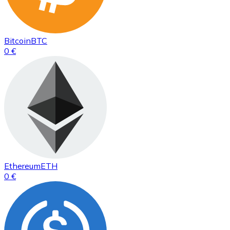
Bitcoin
BTC
0 €
Ethereum
ETH
0 €