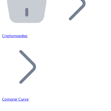
API Bitnovo
Integre nossa API no seu ecossistema.
Tornar-se Revendedor
Junte-se à nossa rede de revendedores e comercialize 
Criptomoedas
Adicionar um Token
Adicione o token do seu projeto ao nosso serviço de c
Comprar Curve