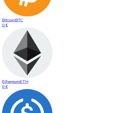
Bitcoin
BTC
0 €
Ethereum
ETH
0 €