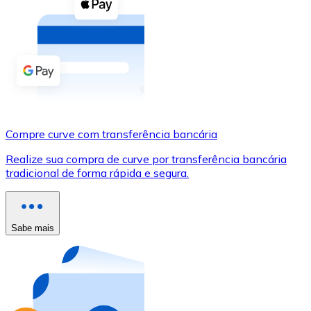
Compre criptomoedas com dinheiro e outros métodos d
Comprar com dinheiro
Transferência SEPA
Adicione fundos à sua conta Bitnovo ou faça compras d
Comprar com transferência bancária
Compre curve com transferência bancária
Cartão de crédito / débito
Realize sua compra de curve por transferência bancária
Use cartões Visa e Mastercard para comprar criptomoed
tradicional de forma rápida e segura.
Comprar com cartão
Loja - Cartões-presente
Sabe mais
Novo
Compre cartões-presente das suas marcas favoritas c
Ir para a loja de cartões-presente