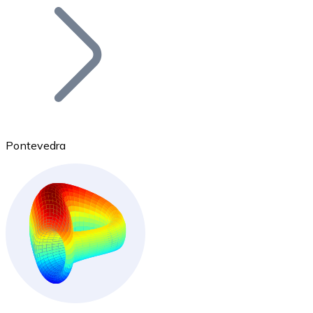
Bitcoin
BTC
Pontevedra
Ethereum
ETH