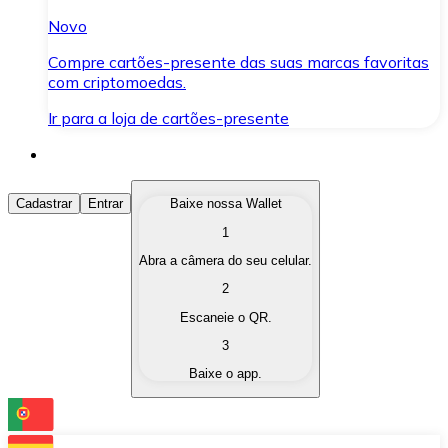
Novo
Compre cartões-presente das suas marcas favoritas
com criptomoedas.
Ir para a loja de cartões-presente
Comprar Criptomoedas
Cadastrar
Entrar
Baixe nossa Wallet
1
Compre as criptomoedas de seu interesse de forma ráp
Abra a câmera do seu celular.
Vender Criptomoedas
2
Converta suas criptomoedas em moeda fiduciária quand
Escaneie o QR.
3
Trocar (Swap)
Baixe o app.
Troque uma criptomoeda por outra instantaneamente,
Carteira Bitnovo