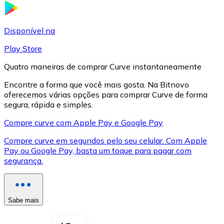
LTC
Disponível na
Play Store
Quatro maneiras de comprar Curve instantaneamente
Encontre a forma que você mais gosta. Na Bitnovo
oferecemos várias opções para comprar Curve de forma
segura, rápida e simples.
Compre curve com Apple Pay e Google Pay
Compre curve em segundos pelo seu celular. Com Apple
XRP
Pay ou Google Pay, basta um toque para pagar com
segurança.
XRP
Sabe mais
Ver tudo
Cupons cripto