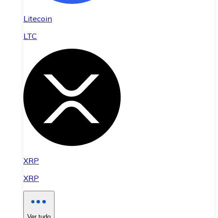
Litecoin
LTC
XRP
XRP
Ver tudo