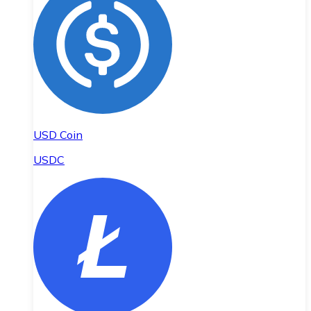
USD Coin
USDC