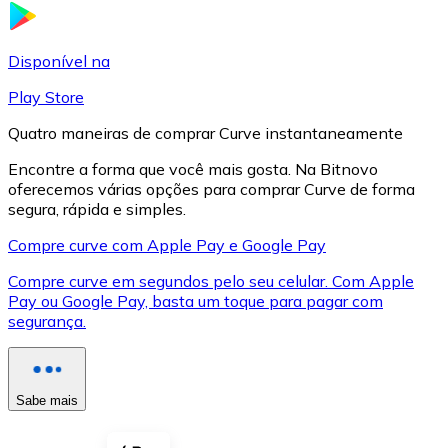
LTC
Disponível na
Play Store
Quatro maneiras de comprar Curve instantaneamente
Encontre a forma que você mais gosta. Na Bitnovo
oferecemos várias opções para comprar Curve de forma
segura, rápida e simples.
Compre curve com Apple Pay e Google Pay
Compre curve em segundos pelo seu celular. Com Apple
XRP
Pay ou Google Pay, basta um toque para pagar com
segurança.
XRP
Sabe mais
Ver tudo
Cupons cripto