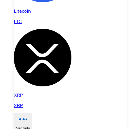
Litecoin
LTC
XRP
XRP
Ver tudo