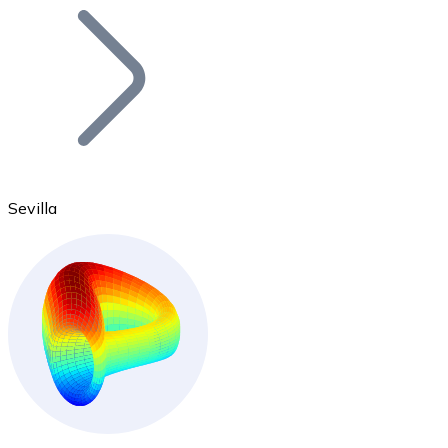
Bitcoin
BTC
Sevilla
Ethereum
ETH