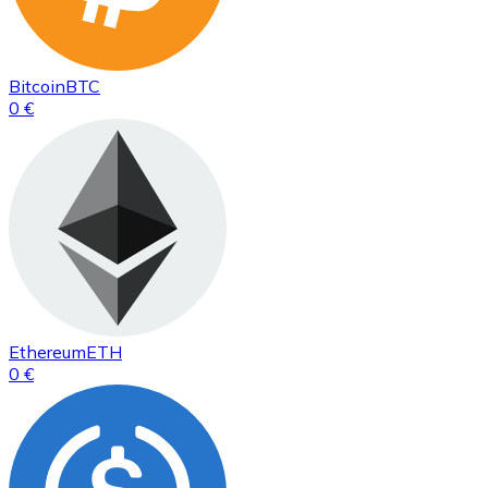
Bitcoin
BTC
0 €
Ethereum
ETH
0 €