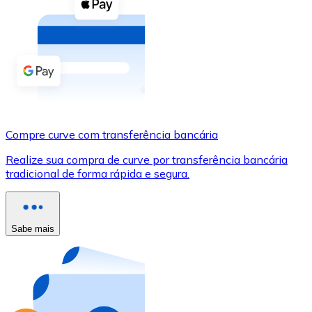
Compre criptomoedas com dinheiro e outros métodos d
Comprar com dinheiro
Transferência SEPA
Adicione fundos à sua conta Bitnovo ou faça compras d
Comprar com transferência bancária
Compre curve com transferência bancária
Cartão de crédito / débito
Realize sua compra de curve por transferência bancária
Use cartões Visa e Mastercard para comprar criptomoed
tradicional de forma rápida e segura.
Comprar com cartão
Loja - Cartões-presente
Sabe mais
Novo
Compre cartões-presente das suas marcas favoritas c
Ir para a loja de cartões-presente