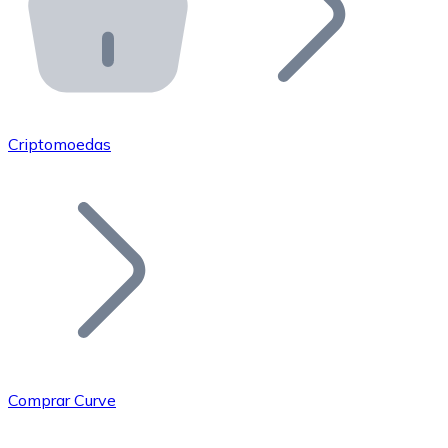
API Bitnovo
Integre nossa API no seu ecossistema.
Tornar-se Revendedor
Junte-se à nossa rede de revendedores e comercialize 
Criptomoedas
Adicionar um Token
Adicione o token do seu projeto ao nosso serviço de c
Comprar Curve