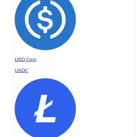
USD Coin
USDC