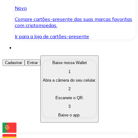
Novo
Compre cartões-presente das suas marcas favoritas
com criptomoedas.
Ir para a loja de cartões-presente
Comprar Criptomoedas
Cadastrar
Entrar
Baixe nossa Wallet
1
Compre as criptomoedas de seu interesse de forma ráp
Abra a câmera do seu celular.
Vender Criptomoedas
2
Converta suas criptomoedas em moeda fiduciária quand
Escaneie o QR.
3
Trocar (Swap)
Baixe o app.
Troque uma criptomoeda por outra instantaneamente,
Carteira Bitnovo