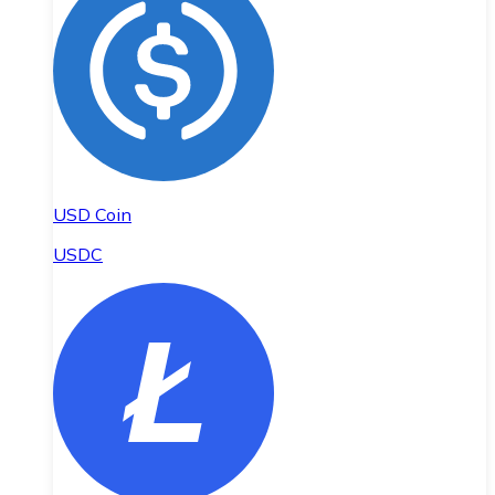
USD Coin
USDC