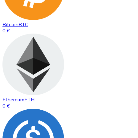
Bitcoin
BTC
0 €
Ethereum
ETH
0 €