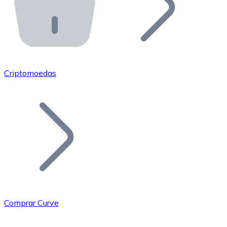
API Bitnovo
Integre nossa API no seu ecossistema.
Tornar-se Revendedor
Junte-se à nossa rede de revendedores e comercialize 
Criptomoedas
Adicionar um Token
Adicione o token do seu projeto ao nosso serviço de c
Comprar Curve