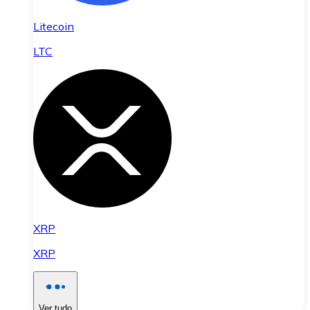
Litecoin
LTC
XRP
XRP
Ver tudo