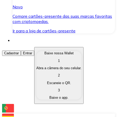
Novo
Compre cartões-presente das suas marcas favoritas
com criptomoedas.
Ir para a loja de cartões-presente
Comprar Criptomoedas
Cadastrar
Entrar
Baixe nossa Wallet
1
Compre as criptomoedas de seu interesse de forma ráp
Abra a câmera do seu celular.
Vender Criptomoedas
2
Converta suas criptomoedas em moeda fiduciária quand
Escaneie o QR.
3
Trocar (Swap)
Baixe o app.
Troque uma criptomoeda por outra instantaneamente,
Carteira Bitnovo