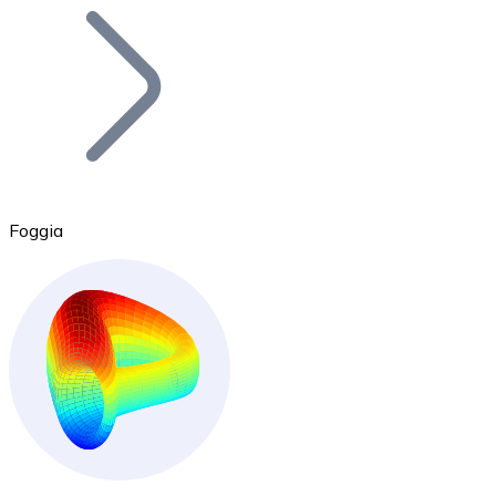
Bitcoin
BTC
Foggia
Ethereum
ETH