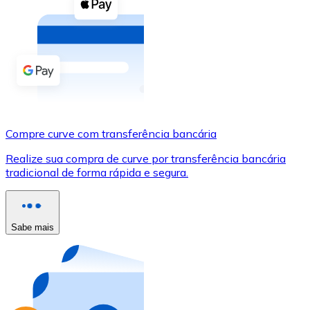
Compre criptomoedas com dinheiro e outros métodos d
Comprar com dinheiro
Transferência SEPA
Adicione fundos à sua conta Bitnovo ou faça compras d
Comprar com transferência bancária
Compre curve com transferência bancária
Cartão de crédito / débito
Realize sua compra de curve por transferência bancária
Use cartões Visa e Mastercard para comprar criptomoed
tradicional de forma rápida e segura.
Comprar com cartão
Loja - Cartões-presente
Sabe mais
Novo
Compre cartões-presente das suas marcas favoritas c
Ir para a loja de cartões-presente