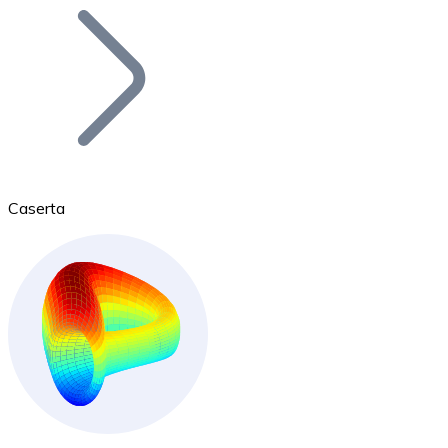
Bitcoin
BTC
Caserta
Ethereum
ETH