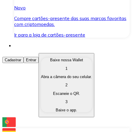
Novo
Compre cartões-presente das suas marcas favoritas
com criptomoedas.
Ir para a loja de cartões-presente
Comprar Criptomoedas
Cadastrar
Entrar
Baixe nossa Wallet
1
Compre as criptomoedas de seu interesse de forma ráp
Abra a câmera do seu celular.
Vender Criptomoedas
2
Converta suas criptomoedas em moeda fiduciária quand
Escaneie o QR.
3
Trocar (Swap)
Baixe o app.
Troque uma criptomoeda por outra instantaneamente,
Carteira Bitnovo