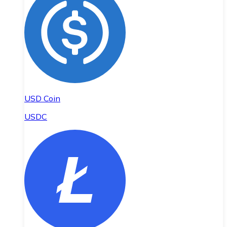
USD Coin
USDC