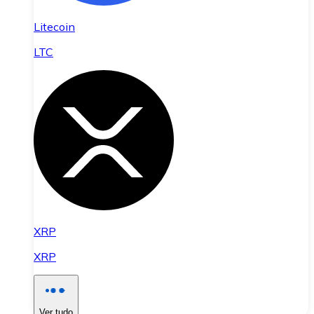
Litecoin
LTC
XRP
XRP
Ver tudo