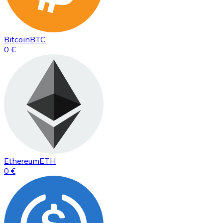
Bitcoin
BTC
0 €
Ethereum
ETH
0 €