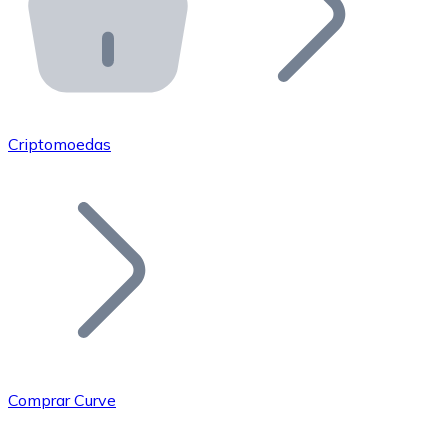
API Bitnovo
Integre nossa API no seu ecossistema.
Tornar-se Revendedor
Junte-se à nossa rede de revendedores e comercialize 
Criptomoedas
Adicionar um Token
Adicione o token do seu projeto ao nosso serviço de c
Comprar Curve