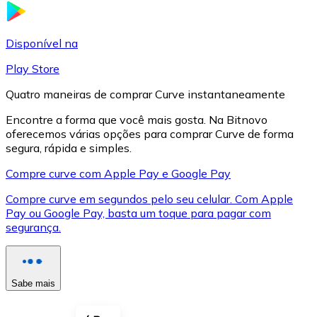
LTC
Disponível na
Play Store
Quatro maneiras de comprar Curve instantaneamente
Encontre a forma que você mais gosta. Na Bitnovo
oferecemos várias opções para comprar Curve de forma
segura, rápida e simples.
Compre curve com Apple Pay e Google Pay
Compre curve em segundos pelo seu celular. Com Apple
XRP
Pay ou Google Pay, basta um toque para pagar com
segurança.
XRP
Sabe mais
Ver tudo
Cupons cripto