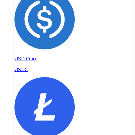
USD Coin
USDC