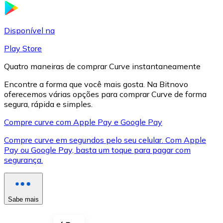
LTC
Disponível na
Play Store
Quatro maneiras de comprar Curve instantaneamente
Encontre a forma que você mais gosta. Na Bitnovo
oferecemos várias opções para comprar Curve de forma
segura, rápida e simples.
Compre curve com Apple Pay e Google Pay
Compre curve em segundos pelo seu celular. Com Apple
XRP
Pay ou Google Pay, basta um toque para pagar com
segurança.
XRP
Sabe mais
Ver tudo
Cupons cripto