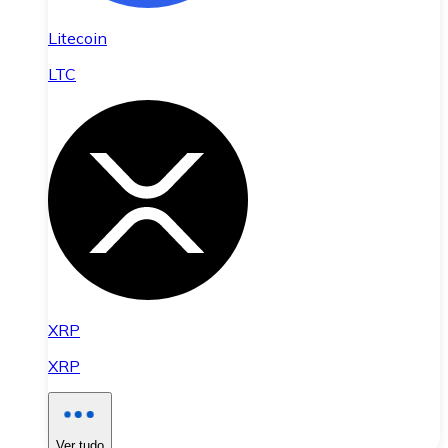
Litecoin
LTC
XRP
XRP
Ver tudo