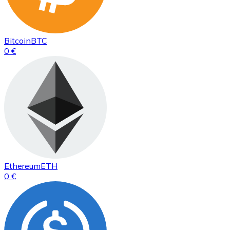
Bitcoin
BTC
0 €
Ethereum
ETH
0 €