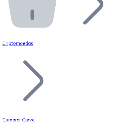
API Bitnovo
Integre nossa API no seu ecossistema.
Tornar-se Revendedor
Junte-se à nossa rede de revendedores e comercialize 
Criptomoedas
Adicionar um Token
Adicione o token do seu projeto ao nosso serviço de c
Comprar Curve