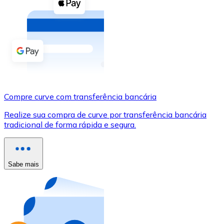
Compre criptomoedas com dinheiro e outros métodos d
Comprar com dinheiro
Transferência SEPA
Adicione fundos à sua conta Bitnovo ou faça compras d
Comprar com transferência bancária
Compre curve com transferência bancária
Cartão de crédito / débito
Realize sua compra de curve por transferência bancária
Use cartões Visa e Mastercard para comprar criptomoed
tradicional de forma rápida e segura.
Comprar com cartão
Loja - Cartões-presente
Sabe mais
Novo
Compre cartões-presente das suas marcas favoritas c
Ir para a loja de cartões-presente