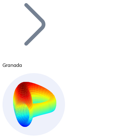
Bitcoin
BTC
Granada
Ethereum
ETH