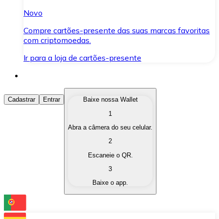
Novo
Compre cartões-presente das suas marcas favoritas
com criptomoedas.
Ir para a loja de cartões-presente
Comprar Criptomoedas
Cadastrar
Entrar
Baixe nossa Wallet
1
Compre as criptomoedas de seu interesse de forma ráp
Abra a câmera do seu celular.
Vender Criptomoedas
2
Converta suas criptomoedas em moeda fiduciária quand
Escaneie o QR.
3
Trocar (Swap)
Baixe o app.
Troque uma criptomoeda por outra instantaneamente,
Carteira Bitnovo