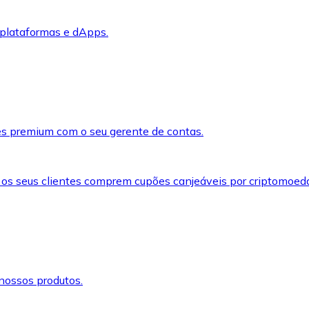
 plataformas e dApps.
s premium com o seu gerente de contas.
 os seus clientes comprem cupões canjeáveis por criptomoed
nossos produtos.