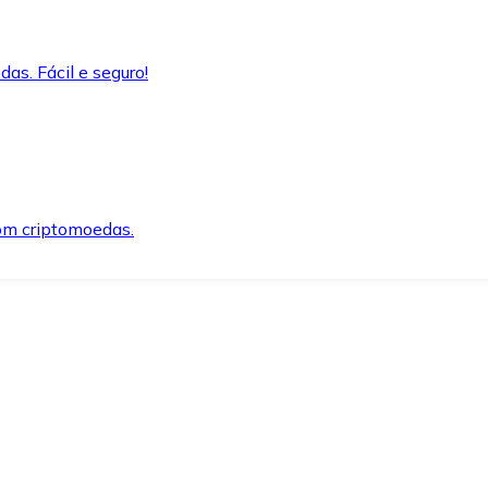
as. Fácil e seguro!
om criptomoedas.
ida e segura.
o precisar.