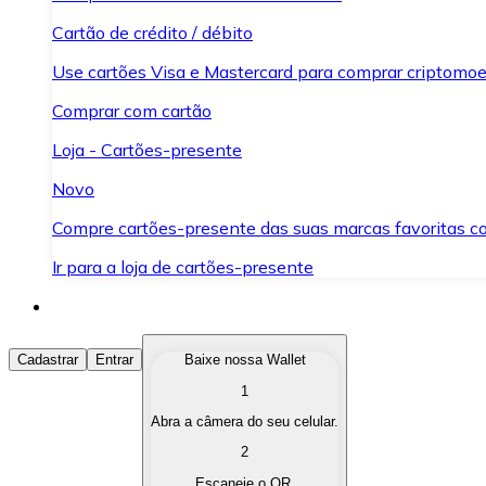
Cartão de crédito / débito
Use cartões Visa e Mastercard para comprar criptomoed
Comprar com cartão
Loja - Cartões-presente
Novo
Compre cartões-presente das suas marcas favoritas c
Ir para a loja de cartões-presente
Comprar Criptomoedas
Cadastrar
Entrar
Baixe nossa Wallet
1
Compre as criptomoedas de seu interesse de forma ráp
Abra a câmera do seu celular.
Vender Criptomoedas
2
Converta suas criptomoedas em moeda fiduciária quand
Escaneie o QR.