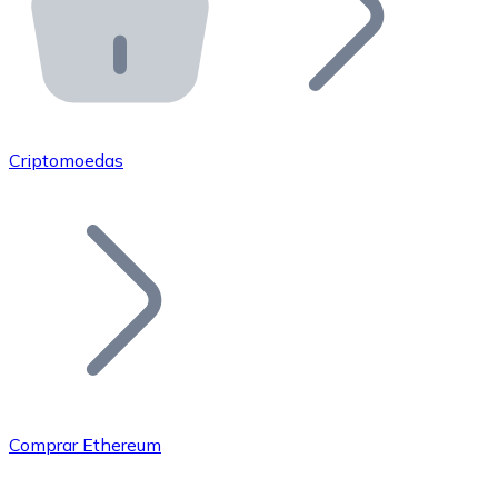
API Bitnovo
Integre nossa API no seu ecossistema.
Tornar-se Revendedor
Junte-se à nossa rede de revendedores e comercialize 
Criptomoedas
Adicionar um Token
Adicione o token do seu projeto ao nosso serviço de c
Comprar Ethereum