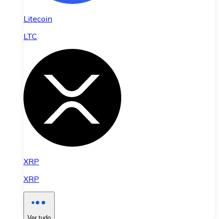
Litecoin
LTC
XRP
XRP
Ver tudo