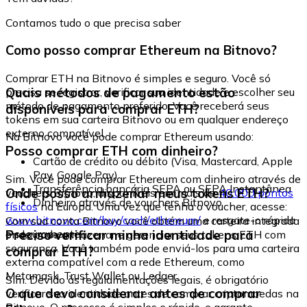
Contamos tudo o que precisa saber
Como posso comprar Ethereum na Bitnovo?
Comprar ETH na Bitnovo é simples e seguro. Você só
Quais métodos de pagamento estão
precisa se registrar, verificar sua identidade e escolher seu
método de pagamento preferido. Você receberá seus
disponíveis para comprar ETH?
tokens em sua carteira Bitnovo ou em qualquer endereço
externo compatível.
Na Bitnovo você pode comprar Ethereum usando:
Posso comprar ETH com dinheiro?
Cartão de crédito ou débito (Visa, Mastercard, Apple
Pay, Google Pay)
Sim. Você pode comprar Ethereum com dinheiro através de
Transferência bancária SEPA ou SEPA Instantânea
Onde posso armazenar meus tokens ETH?
vouchers Bitnovo, disponíveis em mais de
40.000 pontos
Dinheiro através de vouchers Bitnovo
físicos
na Europa. Uma vez que tenha o voucher, acesse:
www.bitnovo.com/buy/cash/ethereum/
e resgate-o rápida
Com sua conta Bitnovo você obtém uma carteira integrada
e seguramente.
Preciso verificar minha identidade para
onde pode armazenar e gerenciar seus tokens ETH com
segurança. Você também pode enviá-los para uma carteira
comprar ETH?
externa compatível com a rede Ethereum, como
Metamask, Trust Wallet ou Ledger.
Sim. Devido às regulamentações legais, é obrigatório
O que devo considerar antes de comprar
verificar sua identidade antes de comprar criptomoedas na
Bitnovo. O processo é simples e rápido, e garante