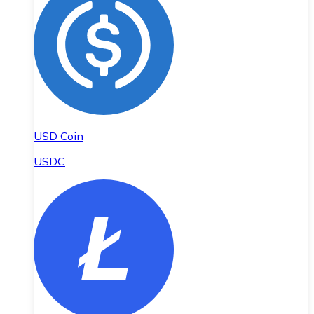
USD Coin
USDC