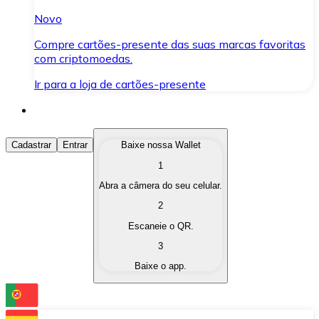
Novo
Compre cartões-presente das suas marcas favoritas
com criptomoedas.
Ir para a loja de cartões-presente
Comprar Criptomoedas
Cadastrar
Entrar
Baixe nossa Wallet
1
Compre as criptomoedas de seu interesse de forma ráp
Abra a câmera do seu celular.
Vender Criptomoedas
2
Converta suas criptomoedas em moeda fiduciária quand
Escaneie o QR.
3
Trocar (Swap)
Baixe o app.
Troque uma criptomoeda por outra instantaneamente,
Carteira Bitnovo