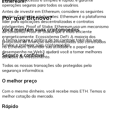
Ethereum?
operações seguras para todos os usuários.
Antes de investir em Ethereum, considere os seguintes
Por que Bitnovo?
pontos: Contratos inteligentes: Ethereum é a plataforma
líder para aplicações descentralizadas e contratos
inteligentes. Proof of Stake: Ethereum usa um mecanismo
Você mantém suas criptomoedas
de consenso Proof of Stake, que é mais eficiente
energeticamente. Ecossistema DeFi: A maioria dos
A forma segura e prática de ter controle total dos seus
protocolos de finanças descentralizadas são construídos
fundos e proteger suas criptomoedas.
no Ethereum. Entender sua utilidade e o papel que
desempenha na Web3 ajudará você a tomar melhores
Seguro e confiável
decisões de investimento.
Todas as nossas transações são protegidas pela
segurança informática.
O melhor preço
Com o mesmo dinheiro, você recebe mais ETH. Temos a
melhor cotação do mercado.
Rápido