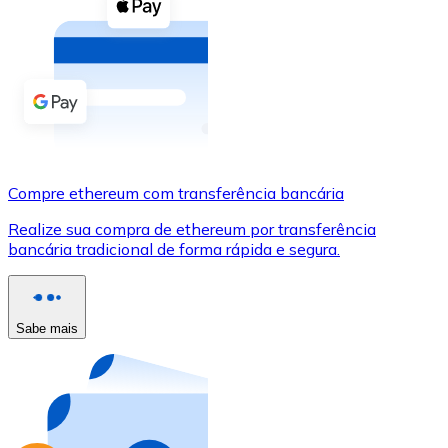
Compre criptomoedas com dinheiro e outros métodos d
Comprar com dinheiro
Transferência SEPA
Adicione fundos à sua conta Bitnovo ou faça compras d
Comprar com transferência bancária
Compre ethereum com transferência bancária
Cartão de crédito / débito
Realize sua compra de ethereum por transferência
Use cartões Visa e Mastercard para comprar criptomoed
bancária tradicional de forma rápida e segura.
Comprar com cartão
Loja - Cartões-presente
Sabe mais
Novo
Compre cartões-presente das suas marcas favoritas c
Ir para a loja de cartões-presente