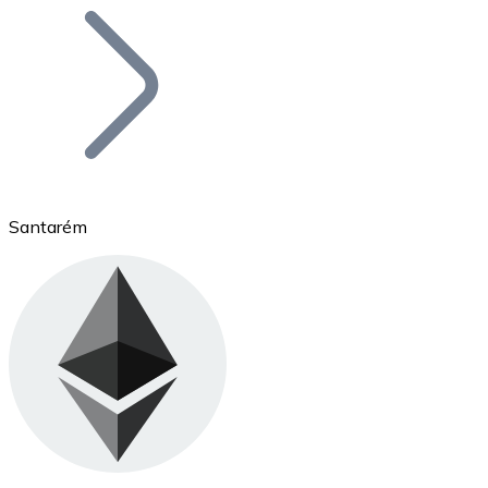
Bitcoin
BTC
Santarém
Ethereum
ETH