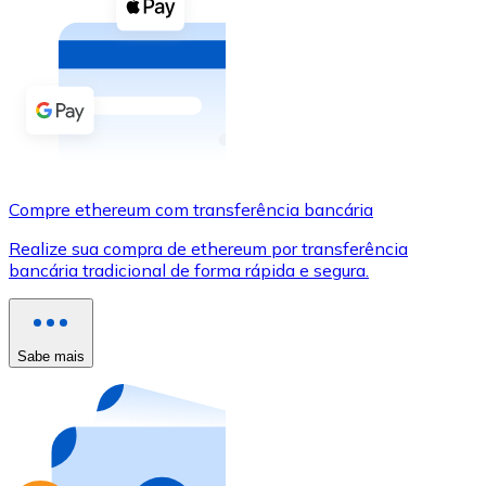
Compre criptomoedas com dinheiro e outros métodos d
Comprar com dinheiro
Transferência SEPA
Adicione fundos à sua conta Bitnovo ou faça compras d
Comprar com transferência bancária
Compre ethereum com transferência bancária
Cartão de crédito / débito
Realize sua compra de ethereum por transferência
Use cartões Visa e Mastercard para comprar criptomoed
bancária tradicional de forma rápida e segura.
Comprar com cartão
Loja - Cartões-presente
Sabe mais
Novo
Compre cartões-presente das suas marcas favoritas c
Ir para a loja de cartões-presente