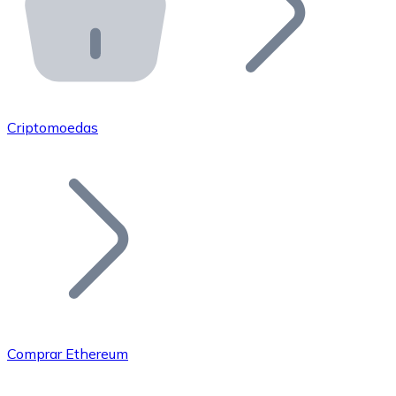
API Bitnovo
Integre nossa API no seu ecossistema.
Tornar-se Revendedor
Junte-se à nossa rede de revendedores e comercialize 
Criptomoedas
Adicionar um Token
Adicione o token do seu projeto ao nosso serviço de c
Comprar Ethereum