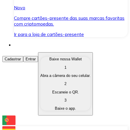
Novo
Compre cartões-presente das suas marcas favoritas
com criptomoedas.
Ir para a loja de cartões-presente
Comprar Criptomoedas
Cadastrar
Entrar
Baixe nossa Wallet
1
Compre as criptomoedas de seu interesse de forma ráp
Abra a câmera do seu celular.
Vender Criptomoedas
2
Converta suas criptomoedas em moeda fiduciária quand
Escaneie o QR.
3
Trocar (Swap)
Baixe o app.
Troque uma criptomoeda por outra instantaneamente,
Carteira Bitnovo