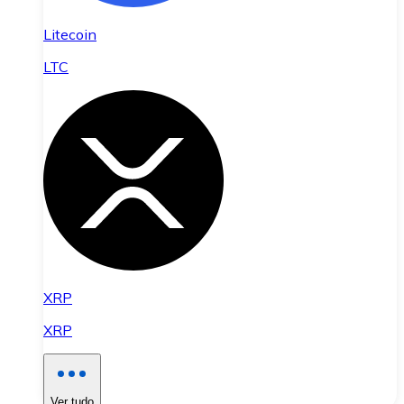
Litecoin
LTC
XRP
XRP
Ver tudo