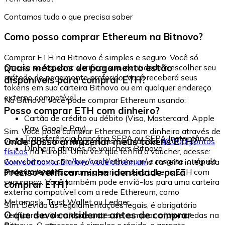
Contamos tudo o que precisa saber
Como posso comprar Ethereum na Bitnovo?
Comprar ETH na Bitnovo é simples e seguro. Você só
Quais métodos de pagamento estão
precisa se registrar, verificar sua identidade e escolher seu
método de pagamento preferido. Você receberá seus
disponíveis para comprar ETH?
tokens em sua carteira Bitnovo ou em qualquer endereço
externo compatível.
Na Bitnovo você pode comprar Ethereum usando:
Posso comprar ETH com dinheiro?
Cartão de crédito ou débito (Visa, Mastercard, Apple
Pay, Google Pay)
Sim. Você pode comprar Ethereum com dinheiro através de
Transferência bancária SEPA ou SEPA Instantânea
Onde posso armazenar meus tokens ETH?
vouchers Bitnovo, disponíveis em mais de
40.000 pontos
Dinheiro através de vouchers Bitnovo
físicos
na Europa. Uma vez que tenha o voucher, acesse:
www.bitnovo.com/buy/cash/ethereum/
e resgate-o rápida
Com sua conta Bitnovo você obtém uma carteira integrada
e seguramente.
Preciso verificar minha identidade para
onde pode armazenar e gerenciar seus tokens ETH com
segurança. Você também pode enviá-los para uma carteira
comprar ETH?
externa compatível com a rede Ethereum, como
Metamask, Trust Wallet ou Ledger.
Sim. Devido às regulamentações legais, é obrigatório
O que devo considerar antes de comprar
verificar sua identidade antes de comprar criptomoedas na
Bitnovo. O processo é simples e rápido, e garante