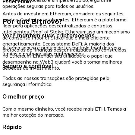
Ethereum?
operações seguras para todos os usuários.
Antes de investir em Ethereum, considere os seguintes
Por que Bitnovo?
pontos: Contratos inteligentes: Ethereum é a plataforma
líder para aplicações descentralizadas e contratos
inteligentes. Proof of Stake: Ethereum usa um mecanismo
Você mantém suas criptomoedas
de consenso Proof of Stake, que é mais eficiente
energeticamente. Ecossistema DeFi: A maioria dos
A forma segura e prática de ter controle total dos seus
protocolos de finanças descentralizadas são construídos
fundos e proteger suas criptomoedas.
no Ethereum. Entender sua utilidade e o papel que
desempenha na Web3 ajudará você a tomar melhores
Seguro e confiável
decisões de investimento.
Todas as nossas transações são protegidas pela
segurança informática.
O melhor preço
Com o mesmo dinheiro, você recebe mais ETH. Temos a
melhor cotação do mercado.
Rápido