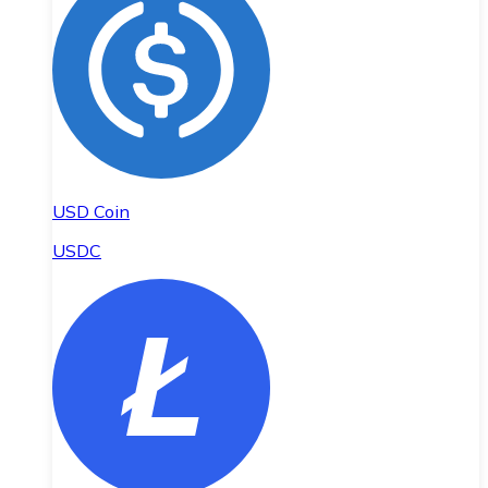
USD Coin
USDC