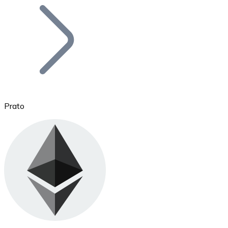
Bitcoin
BTC
Prato
Ethereum
ETH