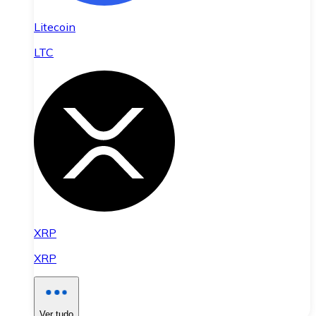
Litecoin
LTC
XRP
XRP
Ver tudo