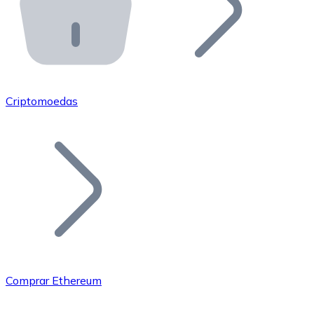
API Bitnovo
Integre nossa API no seu ecossistema.
Tornar-se Revendedor
Junte-se à nossa rede de revendedores e comercialize 
Criptomoedas
Adicionar um Token
Adicione o token do seu projeto ao nosso serviço de c
Comprar Ethereum