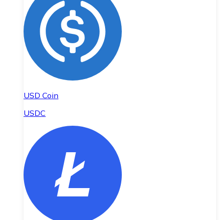
USD Coin
USDC