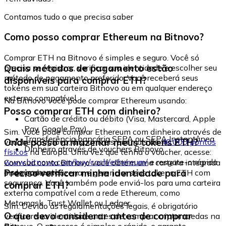
Contamos tudo o que precisa saber
Como posso comprar Ethereum na Bitnovo?
Comprar ETH na Bitnovo é simples e seguro. Você só
Quais métodos de pagamento estão
precisa se registrar, verificar sua identidade e escolher seu
método de pagamento preferido. Você receberá seus
disponíveis para comprar ETH?
tokens em sua carteira Bitnovo ou em qualquer endereço
externo compatível.
Na Bitnovo você pode comprar Ethereum usando:
Posso comprar ETH com dinheiro?
Cartão de crédito ou débito (Visa, Mastercard, Apple
Pay, Google Pay)
Sim. Você pode comprar Ethereum com dinheiro através de
Transferência bancária SEPA ou SEPA Instantânea
Onde posso armazenar meus tokens ETH?
vouchers Bitnovo, disponíveis em mais de
40.000 pontos
Dinheiro através de vouchers Bitnovo
físicos
na Europa. Uma vez que tenha o voucher, acesse:
www.bitnovo.com/buy/cash/ethereum/
e resgate-o rápida
Com sua conta Bitnovo você obtém uma carteira integrada
e seguramente.
Preciso verificar minha identidade para
onde pode armazenar e gerenciar seus tokens ETH com
segurança. Você também pode enviá-los para uma carteira
comprar ETH?
externa compatível com a rede Ethereum, como
Metamask, Trust Wallet ou Ledger.
Sim. Devido às regulamentações legais, é obrigatório
O que devo considerar antes de comprar
verificar sua identidade antes de comprar criptomoedas na
Bitnovo. O processo é simples e rápido, e garante