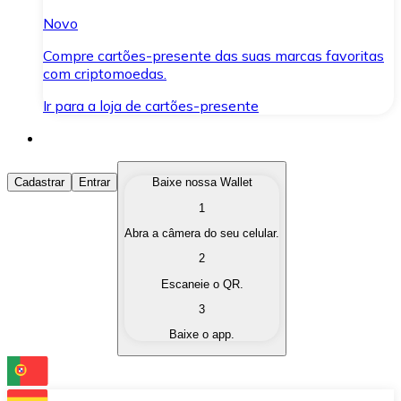
Novo
Compre cartões-presente das suas marcas favoritas
com criptomoedas.
Ir para a loja de cartões-presente
Comprar Criptomoedas
Cadastrar
Entrar
Baixe nossa Wallet
1
Compre as criptomoedas de seu interesse de forma ráp
Abra a câmera do seu celular.
Vender Criptomoedas
2
Converta suas criptomoedas em moeda fiduciária quand
Escaneie o QR.
3
Trocar (Swap)
Baixe o app.
Troque uma criptomoeda por outra instantaneamente,
Carteira Bitnovo