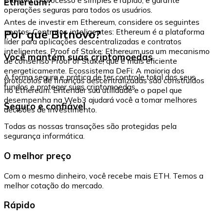
Ethereum?
operações seguras para todos os usuários.
Antes de investir em Ethereum, considere os seguintes
Por que Bitnovo?
pontos: Contratos inteligentes: Ethereum é a plataforma
líder para aplicações descentralizadas e contratos
inteligentes. Proof of Stake: Ethereum usa um mecanismo
Você mantém suas criptomoedas
de consenso Proof of Stake, que é mais eficiente
energeticamente. Ecossistema DeFi: A maioria dos
A forma segura e prática de ter controle total dos seus
protocolos de finanças descentralizadas são construídos
fundos e proteger suas criptomoedas.
no Ethereum. Entender sua utilidade e o papel que
desempenha na Web3 ajudará você a tomar melhores
Seguro e confiável
decisões de investimento.
Todas as nossas transações são protegidas pela
segurança informática.
O melhor preço
Com o mesmo dinheiro, você recebe mais ETH. Temos a
melhor cotação do mercado.
Rápido