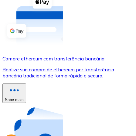
Compre criptomoedas com dinheiro e outros métodos d
Comprar com dinheiro
Transferência SEPA
Adicione fundos à sua conta Bitnovo ou faça compras d
Comprar com transferência bancária
Compre ethereum com transferência bancária
Cartão de crédito / débito
Realize sua compra de ethereum por transferência
Use cartões Visa e Mastercard para comprar criptomoed
bancária tradicional de forma rápida e segura.
Comprar com cartão
Loja - Cartões-presente
Sabe mais
Novo
Compre cartões-presente das suas marcas favoritas c
Ir para a loja de cartões-presente