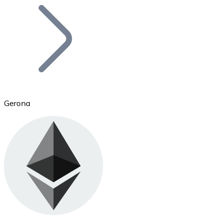
Bitcoin
BTC
Gerona
Ethereum
ETH