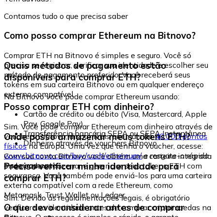
Contamos tudo o que precisa saber
Como posso comprar Ethereum na Bitnovo?
Comprar ETH na Bitnovo é simples e seguro. Você só
Quais métodos de pagamento estão
precisa se registrar, verificar sua identidade e escolher seu
método de pagamento preferido. Você receberá seus
disponíveis para comprar ETH?
tokens em sua carteira Bitnovo ou em qualquer endereço
externo compatível.
Na Bitnovo você pode comprar Ethereum usando:
Posso comprar ETH com dinheiro?
Cartão de crédito ou débito (Visa, Mastercard, Apple
Pay, Google Pay)
Sim. Você pode comprar Ethereum com dinheiro através de
Transferência bancária SEPA ou SEPA Instantânea
Onde posso armazenar meus tokens ETH?
vouchers Bitnovo, disponíveis em mais de
40.000 pontos
Dinheiro através de vouchers Bitnovo
físicos
na Europa. Uma vez que tenha o voucher, acesse:
www.bitnovo.com/buy/cash/ethereum/
e resgate-o rápida
Com sua conta Bitnovo você obtém uma carteira integrada
e seguramente.
Preciso verificar minha identidade para
onde pode armazenar e gerenciar seus tokens ETH com
segurança. Você também pode enviá-los para uma carteira
comprar ETH?
externa compatível com a rede Ethereum, como
Metamask, Trust Wallet ou Ledger.
Sim. Devido às regulamentações legais, é obrigatório
O que devo considerar antes de comprar
verificar sua identidade antes de comprar criptomoedas na
Bitnovo. O processo é simples e rápido, e garante