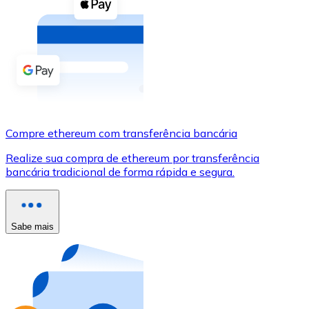
Compre criptomoedas com dinheiro e outros métodos d
Comprar com dinheiro
Transferência SEPA
Adicione fundos à sua conta Bitnovo ou faça compras d
Comprar com transferência bancária
Compre ethereum com transferência bancária
Cartão de crédito / débito
Realize sua compra de ethereum por transferência
Use cartões Visa e Mastercard para comprar criptomoed
bancária tradicional de forma rápida e segura.
Comprar com cartão
Loja - Cartões-presente
Sabe mais
Novo
Compre cartões-presente das suas marcas favoritas c
Ir para a loja de cartões-presente