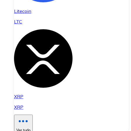
Litecoin
LTC
XRP
XRP
Ver tudo