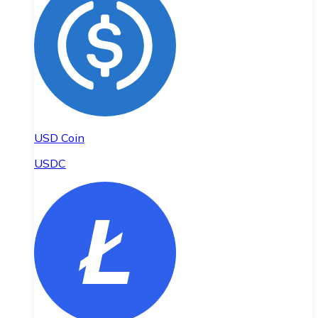
USD Coin
USDC