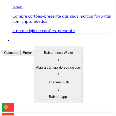
Novo
Compre cartões-presente das suas marcas favoritas
com criptomoedas.
Ir para a loja de cartões-presente
Comprar Criptomoedas
Cadastrar
Entrar
Baixe nossa Wallet
1
Compre as criptomoedas de seu interesse de forma ráp
Abra a câmera do seu celular.
Vender Criptomoedas
2
Converta suas criptomoedas em moeda fiduciária quand
Escaneie o QR.
3
Trocar (Swap)
Baixe o app.
Troque uma criptomoeda por outra instantaneamente,
Carteira Bitnovo