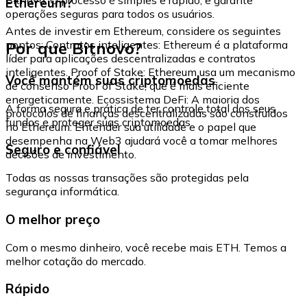
Ethereum?
operações seguras para todos os usuários.
Antes de investir em Ethereum, considere os seguintes
Por que Bitnovo?
pontos: Contratos inteligentes: Ethereum é a plataforma
líder para aplicações descentralizadas e contratos
inteligentes. Proof of Stake: Ethereum usa um mecanismo
Você mantém suas criptomoedas
de consenso Proof of Stake, que é mais eficiente
energeticamente. Ecossistema DeFi: A maioria dos
A forma segura e prática de ter controle total dos seus
protocolos de finanças descentralizadas são construídos
fundos e proteger suas criptomoedas.
no Ethereum. Entender sua utilidade e o papel que
desempenha na Web3 ajudará você a tomar melhores
Seguro e confiável
decisões de investimento.
Todas as nossas transações são protegidas pela
segurança informática.
O melhor preço
Com o mesmo dinheiro, você recebe mais ETH. Temos a
melhor cotação do mercado.
Rápido