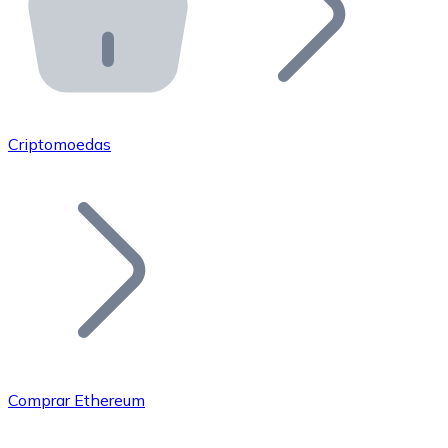
API Bitnovo
Integre nossa API no seu ecossistema.
Tornar-se Revendedor
Junte-se à nossa rede de revendedores e comercialize 
Criptomoedas
Adicionar um Token
Adicione o token do seu projeto ao nosso serviço de c
Comprar Ethereum