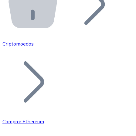
API Bitnovo
Integre nossa API no seu ecossistema.
Tornar-se Revendedor
Junte-se à nossa rede de revendedores e comercialize 
Criptomoedas
Adicionar um Token
Adicione o token do seu projeto ao nosso serviço de c
Comprar Ethereum