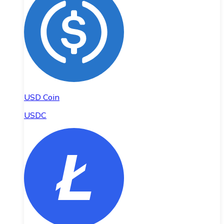
USD Coin
USDC