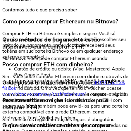
Contamos tudo o que precisa saber
Como posso comprar Ethereum na Bitnovo?
Comprar ETH na Bitnovo é simples e seguro. Você só
Quais métodos de pagamento estão
precisa se registrar, verificar sua identidade e escolher seu
método de pagamento preferido. Você receberá seus
disponíveis para comprar ETH?
tokens em sua carteira Bitnovo ou em qualquer endereço
externo compatível.
Na Bitnovo você pode comprar Ethereum usando:
Posso comprar ETH com dinheiro?
Cartão de crédito ou débito (Visa, Mastercard, Apple
Pay, Google Pay)
Sim. Você pode comprar Ethereum com dinheiro através de
Transferência bancária SEPA ou SEPA Instantânea
Onde posso armazenar meus tokens ETH?
vouchers Bitnovo, disponíveis em mais de
40.000 pontos
Dinheiro através de vouchers Bitnovo
físicos
na Europa. Uma vez que tenha o voucher, acesse:
www.bitnovo.com/buy/cash/ethereum/
e resgate-o rápida
Com sua conta Bitnovo você obtém uma carteira integrada
e seguramente.
Preciso verificar minha identidade para
onde pode armazenar e gerenciar seus tokens ETH com
segurança. Você também pode enviá-los para uma carteira
comprar ETH?
externa compatível com a rede Ethereum, como
Metamask, Trust Wallet ou Ledger.
Sim. Devido às regulamentações legais, é obrigatório
O que devo considerar antes de comprar
verificar sua identidade antes de comprar criptomoedas na
Bitnovo. O processo é simples e rápido, e garante