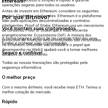
Ethereum?
operações seguras para todos os usuários.
Antes de investir em Ethereum, considere os seguintes
Por que Bitnovo?
pontos: Contratos inteligentes: Ethereum é a plataforma
líder para aplicações descentralizadas e contratos
inteligentes. Proof of Stake: Ethereum usa um mecanismo
Você mantém suas criptomoedas
de consenso Proof of Stake, que é mais eficiente
energeticamente. Ecossistema DeFi: A maioria dos
A forma segura e prática de ter controle total dos seus
protocolos de finanças descentralizadas são construídos
fundos e proteger suas criptomoedas.
no Ethereum. Entender sua utilidade e o papel que
desempenha na Web3 ajudará você a tomar melhores
Seguro e confiável
decisões de investimento.
Todas as nossas transações são protegidas pela
segurança informática.
O melhor preço
Com o mesmo dinheiro, você recebe mais ETH. Temos a
melhor cotação do mercado.
Rápido