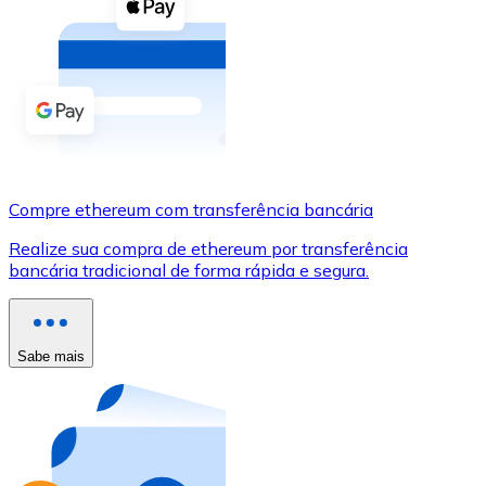
Compre criptomoedas com dinheiro e outros métodos d
Comprar com dinheiro
Transferência SEPA
Adicione fundos à sua conta Bitnovo ou faça compras d
Comprar com transferência bancária
Compre ethereum com transferência bancária
Cartão de crédito / débito
Realize sua compra de ethereum por transferência
Use cartões Visa e Mastercard para comprar criptomoed
bancária tradicional de forma rápida e segura.
Comprar com cartão
Loja - Cartões-presente
Sabe mais
Novo
Compre cartões-presente das suas marcas favoritas c
Ir para a loja de cartões-presente