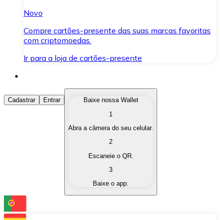
Novo
Compre cartões-presente das suas marcas favoritas
com criptomoedas.
Ir para a loja de cartões-presente
Comprar Criptomoedas
Cadastrar
Entrar
Baixe nossa Wallet
1
Compre as criptomoedas de seu interesse de forma ráp
Abra a câmera do seu celular.
Vender Criptomoedas
2
Converta suas criptomoedas em moeda fiduciária quand
Escaneie o QR.
3
Trocar (Swap)
Baixe o app.
Troque uma criptomoeda por outra instantaneamente,
Carteira Bitnovo