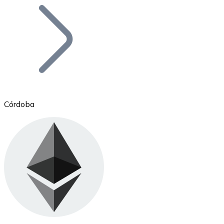
Bitcoin
BTC
Córdoba
Ethereum
ETH