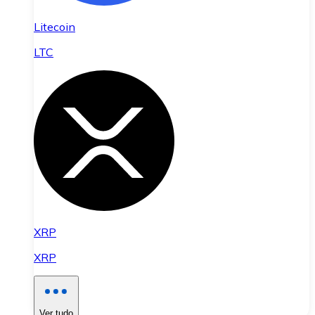
Litecoin
LTC
XRP
XRP
Ver tudo