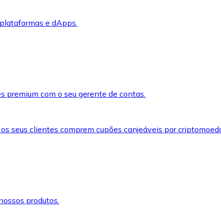
 plataformas e dApps.
s premium com o seu gerente de contas.
 os seus clientes comprem cupões canjeáveis por criptomoed
nossos produtos.