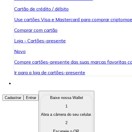
Cartão de crédito / débito
Use cartões Visa e Mastercard para comprar criptomoed
Comprar com cartão
Loja - Cartões-presente
Novo
Compre cartões-presente das suas marcas favoritas c
Ir para a loja de cartões-presente
Comprar Criptomoedas
Cadastrar
Entrar
Baixe nossa Wallet
1
Compre as criptomoedas de seu interesse de forma ráp
Abra a câmera do seu celular.
Vender Criptomoedas
2
Converta suas criptomoedas em moeda fiduciária quand
Escaneie o QR.