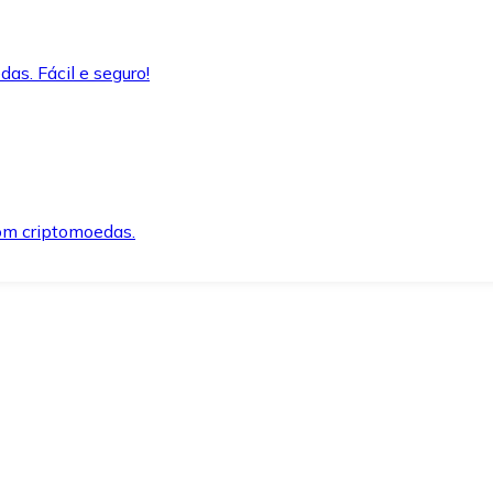
as. Fácil e seguro!
om criptomoedas.
ida e segura.
o precisar.