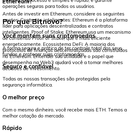
Ethereum?
operações seguras para todos os usuários.
Antes de investir em Ethereum, considere os seguintes
Por que Bitnovo?
pontos: Contratos inteligentes: Ethereum é a plataforma
líder para aplicações descentralizadas e contratos
inteligentes. Proof of Stake: Ethereum usa um mecanismo
Você mantém suas criptomoedas
de consenso Proof of Stake, que é mais eficiente
energeticamente. Ecossistema DeFi: A maioria dos
A forma segura e prática de ter controle total dos seus
protocolos de finanças descentralizadas são construídos
fundos e proteger suas criptomoedas.
no Ethereum. Entender sua utilidade e o papel que
desempenha na Web3 ajudará você a tomar melhores
Seguro e confiável
decisões de investimento.
Todas as nossas transações são protegidas pela
segurança informática.
O melhor preço
Com o mesmo dinheiro, você recebe mais ETH. Temos a
melhor cotação do mercado.
Rápido