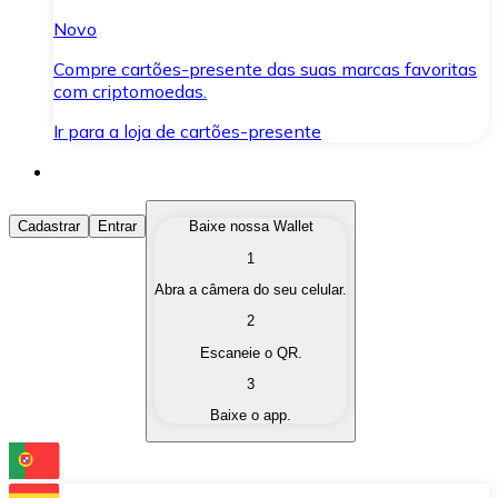
Novo
Compre cartões-presente das suas marcas favoritas
com criptomoedas.
Ir para a loja de cartões-presente
Comprar Criptomoedas
Cadastrar
Entrar
Baixe nossa Wallet
1
Compre as criptomoedas de seu interesse de forma ráp
Abra a câmera do seu celular.
Vender Criptomoedas
2
Converta suas criptomoedas em moeda fiduciária quand
Escaneie o QR.
3
Trocar (Swap)
Baixe o app.
Troque uma criptomoeda por outra instantaneamente,
Carteira Bitnovo