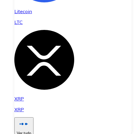
Litecoin
LTC
XRP
XRP
Ver tudo