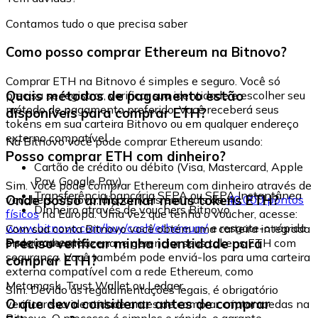
Contamos tudo o que precisa saber
Como posso comprar Ethereum na Bitnovo?
Comprar ETH na Bitnovo é simples e seguro. Você só
Quais métodos de pagamento estão
precisa se registrar, verificar sua identidade e escolher seu
método de pagamento preferido. Você receberá seus
disponíveis para comprar ETH?
tokens em sua carteira Bitnovo ou em qualquer endereço
externo compatível.
Na Bitnovo você pode comprar Ethereum usando:
Posso comprar ETH com dinheiro?
Cartão de crédito ou débito (Visa, Mastercard, Apple
Pay, Google Pay)
Sim. Você pode comprar Ethereum com dinheiro através de
Transferência bancária SEPA ou SEPA Instantânea
Onde posso armazenar meus tokens ETH?
vouchers Bitnovo, disponíveis em mais de
40.000 pontos
Dinheiro através de vouchers Bitnovo
físicos
na Europa. Uma vez que tenha o voucher, acesse:
www.bitnovo.com/buy/cash/ethereum/
e resgate-o rápida
Com sua conta Bitnovo você obtém uma carteira integrada
e seguramente.
Preciso verificar minha identidade para
onde pode armazenar e gerenciar seus tokens ETH com
segurança. Você também pode enviá-los para uma carteira
comprar ETH?
externa compatível com a rede Ethereum, como
Metamask, Trust Wallet ou Ledger.
Sim. Devido às regulamentações legais, é obrigatório
O que devo considerar antes de comprar
verificar sua identidade antes de comprar criptomoedas na
Bitnovo. O processo é simples e rápido, e garante