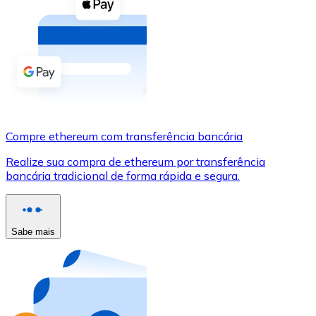
Compre criptomoedas com dinheiro e outros métodos d
Comprar com dinheiro
Transferência SEPA
Adicione fundos à sua conta Bitnovo ou faça compras d
Comprar com transferência bancária
Compre ethereum com transferência bancária
Cartão de crédito / débito
Realize sua compra de ethereum por transferência
Use cartões Visa e Mastercard para comprar criptomoed
bancária tradicional de forma rápida e segura.
Comprar com cartão
Loja - Cartões-presente
Sabe mais
Novo
Compre cartões-presente das suas marcas favoritas c
Ir para a loja de cartões-presente