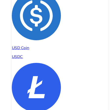
USD Coin
USDC