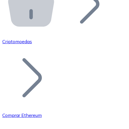
API Bitnovo
Integre nossa API no seu ecossistema.
Tornar-se Revendedor
Junte-se à nossa rede de revendedores e comercialize 
Criptomoedas
Adicionar um Token
Adicione o token do seu projeto ao nosso serviço de c
Comprar Ethereum