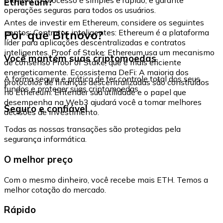
Ethereum?
operações seguras para todos os usuários.
Antes de investir em Ethereum, considere os seguintes
Por que Bitnovo?
pontos: Contratos inteligentes: Ethereum é a plataforma
líder para aplicações descentralizadas e contratos
inteligentes. Proof of Stake: Ethereum usa um mecanismo
Você mantém suas criptomoedas
de consenso Proof of Stake, que é mais eficiente
energeticamente. Ecossistema DeFi: A maioria dos
A forma segura e prática de ter controle total dos seus
protocolos de finanças descentralizadas são construídos
fundos e proteger suas criptomoedas.
no Ethereum. Entender sua utilidade e o papel que
desempenha na Web3 ajudará você a tomar melhores
Seguro e confiável
decisões de investimento.
Todas as nossas transações são protegidas pela
segurança informática.
O melhor preço
Com o mesmo dinheiro, você recebe mais ETH. Temos a
melhor cotação do mercado.
Rápido