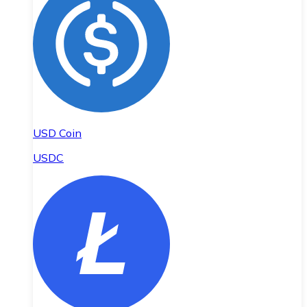
USD Coin
USDC