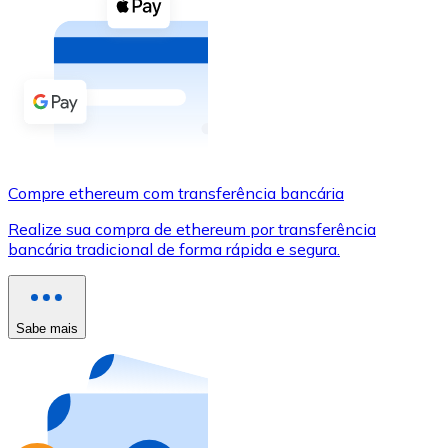
Compre criptomoedas com dinheiro e outros métodos d
Comprar com dinheiro
Transferência SEPA
Adicione fundos à sua conta Bitnovo ou faça compras d
Comprar com transferência bancária
Compre ethereum com transferência bancária
Cartão de crédito / débito
Realize sua compra de ethereum por transferência
Use cartões Visa e Mastercard para comprar criptomoed
bancária tradicional de forma rápida e segura.
Comprar com cartão
Loja - Cartões-presente
Sabe mais
Novo
Compre cartões-presente das suas marcas favoritas c
Ir para a loja de cartões-presente