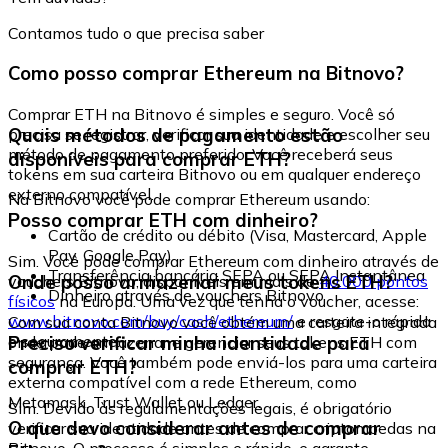
Contamos tudo o que precisa saber
Como posso comprar Ethereum na Bitnovo?
Comprar ETH na Bitnovo é simples e seguro. Você só
Quais métodos de pagamento estão
precisa se registrar, verificar sua identidade e escolher seu
método de pagamento preferido. Você receberá seus
disponíveis para comprar ETH?
tokens em sua carteira Bitnovo ou em qualquer endereço
externo compatível.
Na Bitnovo você pode comprar Ethereum usando:
Posso comprar ETH com dinheiro?
Cartão de crédito ou débito (Visa, Mastercard, Apple
Pay, Google Pay)
Sim. Você pode comprar Ethereum com dinheiro através de
Transferência bancária SEPA ou SEPA Instantânea
Onde posso armazenar meus tokens ETH?
vouchers Bitnovo, disponíveis em mais de
40.000 pontos
Dinheiro através de vouchers Bitnovo
físicos
na Europa. Uma vez que tenha o voucher, acesse:
www.bitnovo.com/buy/cash/ethereum/
e resgate-o rápida
Com sua conta Bitnovo você obtém uma carteira integrada
e seguramente.
Preciso verificar minha identidade para
onde pode armazenar e gerenciar seus tokens ETH com
segurança. Você também pode enviá-los para uma carteira
comprar ETH?
externa compatível com a rede Ethereum, como
Metamask, Trust Wallet ou Ledger.
Sim. Devido às regulamentações legais, é obrigatório
O que devo considerar antes de comprar
verificar sua identidade antes de comprar criptomoedas na
Bitnovo. O processo é simples e rápido, e garante