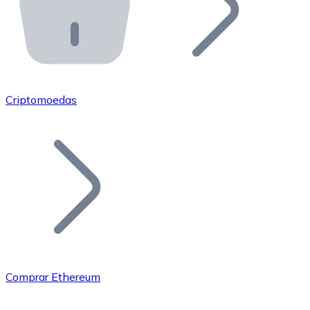
API Bitnovo
Integre nossa API no seu ecossistema.
Tornar-se Revendedor
Junte-se à nossa rede de revendedores e comercialize 
Criptomoedas
Adicionar um Token
Adicione o token do seu projeto ao nosso serviço de c
Comprar Ethereum