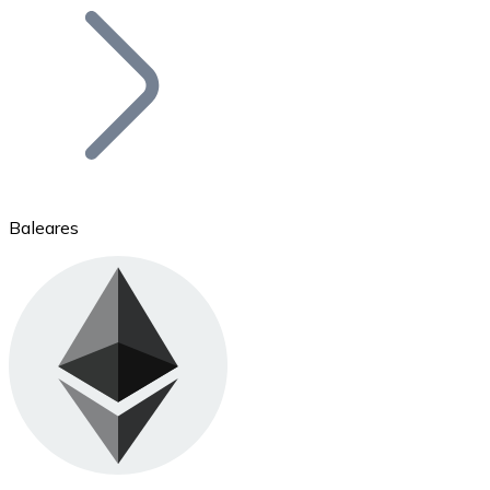
Bitcoin
BTC
Baleares
Ethereum
ETH