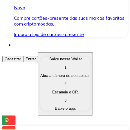
Novo
Compre cartões-presente das suas marcas favoritas
com criptomoedas.
Ir para a loja de cartões-presente
Comprar Criptomoedas
Cadastrar
Entrar
Baixe nossa Wallet
1
Compre as criptomoedas de seu interesse de forma ráp
Abra a câmera do seu celular.
Vender Criptomoedas
2
Converta suas criptomoedas em moeda fiduciária quand
Escaneie o QR.
3
Trocar (Swap)
Baixe o app.
Troque uma criptomoeda por outra instantaneamente,
Carteira Bitnovo