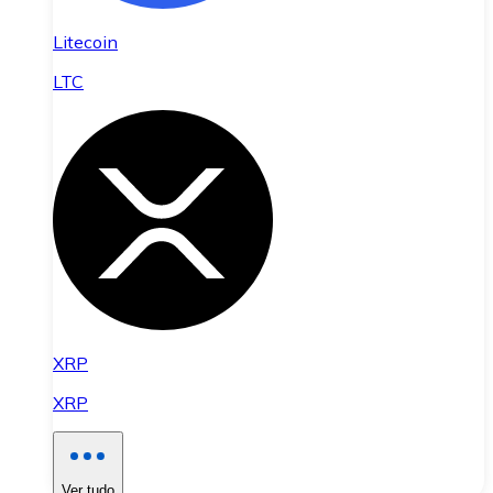
Litecoin
LTC
XRP
XRP
Ver tudo