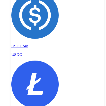
USD Coin
USDC