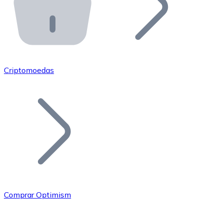
API Bitnovo
Integre nossa API no seu ecossistema.
Tornar-se Revendedor
Junte-se à nossa rede de revendedores e comercialize 
Criptomoedas
Adicionar um Token
Adicione o token do seu projeto ao nosso serviço de c
Comprar Optimism