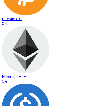
Bitcoin
BTC
0 €
Ethereum
ETH
0 €