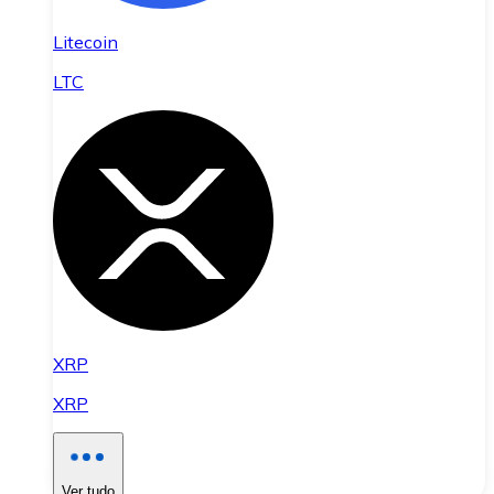
Litecoin
LTC
XRP
XRP
Ver tudo