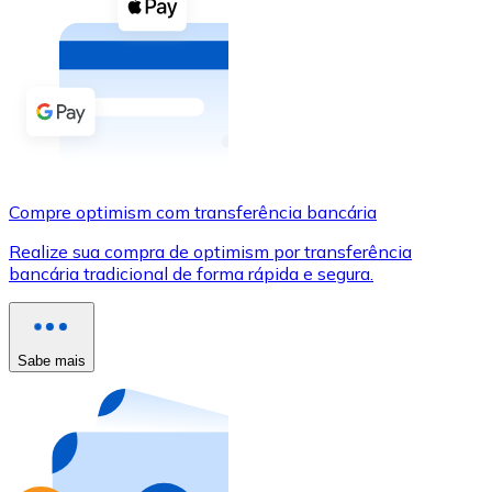
Compre criptomoedas com dinheiro e outros métodos d
Comprar com dinheiro
Transferência SEPA
Adicione fundos à sua conta Bitnovo ou faça compras d
Comprar com transferência bancária
Compre optimism com transferência bancária
Cartão de crédito / débito
Realize sua compra de optimism por transferência
Use cartões Visa e Mastercard para comprar criptomoed
bancária tradicional de forma rápida e segura.
Comprar com cartão
Loja - Cartões-presente
Sabe mais
Novo
Compre cartões-presente das suas marcas favoritas c
Ir para a loja de cartões-presente