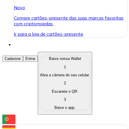
Novo
Compre cartões-presente das suas marcas favoritas
com criptomoedas.
Ir para a loja de cartões-presente
Comprar Criptomoedas
Cadastrar
Entrar
Baixe nossa Wallet
1
Compre as criptomoedas de seu interesse de forma ráp
Abra a câmera do seu celular.
Vender Criptomoedas
2
Converta suas criptomoedas em moeda fiduciária quand
Escaneie o QR.
3
Trocar (Swap)
Baixe o app.
Troque uma criptomoeda por outra instantaneamente,
Carteira Bitnovo