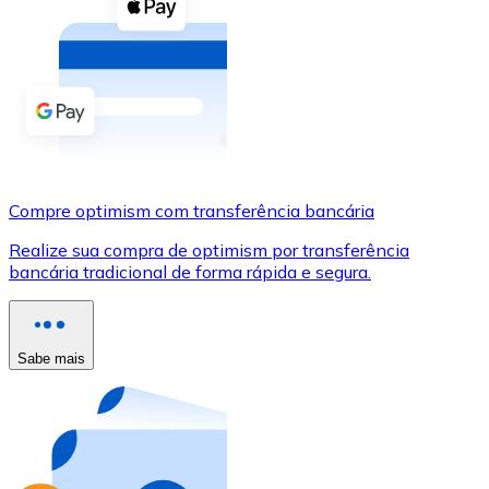
Compre criptomoedas com dinheiro e outros métodos d
Comprar com dinheiro
Transferência SEPA
Adicione fundos à sua conta Bitnovo ou faça compras d
Comprar com transferência bancária
Compre optimism com transferência bancária
Cartão de crédito / débito
Realize sua compra de optimism por transferência
Use cartões Visa e Mastercard para comprar criptomoed
bancária tradicional de forma rápida e segura.
Comprar com cartão
Loja - Cartões-presente
Sabe mais
Novo
Compre cartões-presente das suas marcas favoritas c
Ir para a loja de cartões-presente