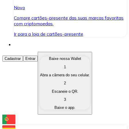
Novo
Compre cartões-presente das suas marcas favoritas
com criptomoedas.
Ir para a loja de cartões-presente
Comprar Criptomoedas
Cadastrar
Entrar
Baixe nossa Wallet
1
Compre as criptomoedas de seu interesse de forma ráp
Abra a câmera do seu celular.
Vender Criptomoedas
2
Converta suas criptomoedas em moeda fiduciária quand
Escaneie o QR.
3
Trocar (Swap)
Baixe o app.
Troque uma criptomoeda por outra instantaneamente,
Carteira Bitnovo