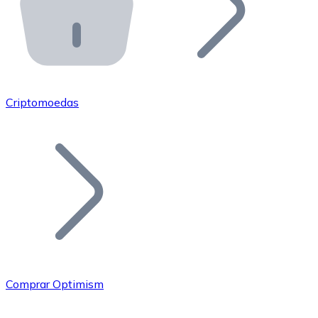
API Bitnovo
Integre nossa API no seu ecossistema.
Tornar-se Revendedor
Junte-se à nossa rede de revendedores e comercialize 
Criptomoedas
Adicionar um Token
Adicione o token do seu projeto ao nosso serviço de c
Comprar Optimism