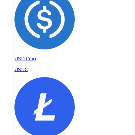
USD Coin
USDC