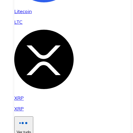
Litecoin
LTC
XRP
XRP
Ver tudo