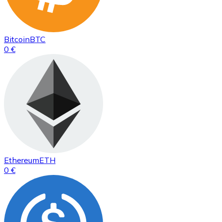
Bitcoin
BTC
0 €
Ethereum
ETH
0 €