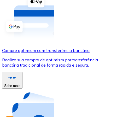
Compre criptomoedas com dinheiro e outros métodos d
Comprar com dinheiro
Transferência SEPA
Adicione fundos à sua conta Bitnovo ou faça compras d
Comprar com transferência bancária
Compre optimism com transferência bancária
Cartão de crédito / débito
Realize sua compra de optimism por transferência
Use cartões Visa e Mastercard para comprar criptomoed
bancária tradicional de forma rápida e segura.
Comprar com cartão
Loja - Cartões-presente
Sabe mais
Novo
Compre cartões-presente das suas marcas favoritas c
Ir para a loja de cartões-presente