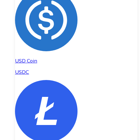
USD Coin
USDC