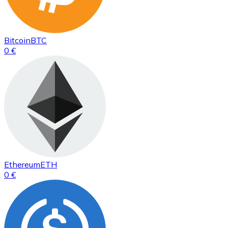
Bitcoin
BTC
0 €
Ethereum
ETH
0 €