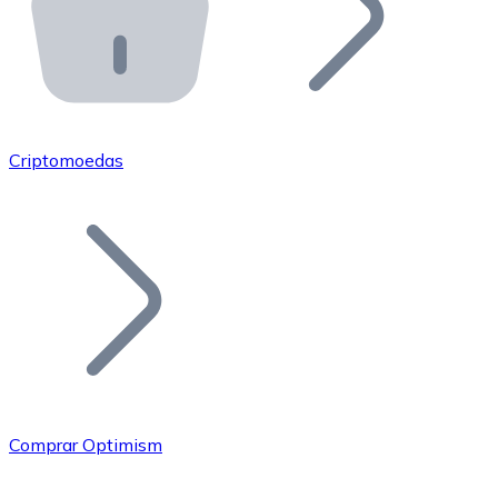
API Bitnovo
Integre nossa API no seu ecossistema.
Tornar-se Revendedor
Junte-se à nossa rede de revendedores e comercialize 
Criptomoedas
Adicionar um Token
Adicione o token do seu projeto ao nosso serviço de c
Comprar Optimism