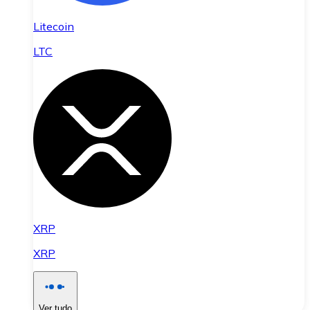
Litecoin
LTC
XRP
XRP
Ver tudo