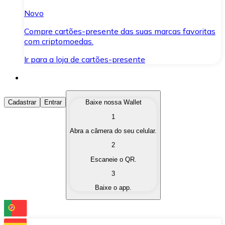
Novo
Compre cartões-presente das suas marcas favoritas
com criptomoedas.
Ir para a loja de cartões-presente
Comprar Criptomoedas
Cadastrar
Entrar
Baixe nossa Wallet
1
Compre as criptomoedas de seu interesse de forma ráp
Abra a câmera do seu celular.
Vender Criptomoedas
2
Converta suas criptomoedas em moeda fiduciária quand
Escaneie o QR.
3
Trocar (Swap)
Baixe o app.
Troque uma criptomoeda por outra instantaneamente,
Carteira Bitnovo