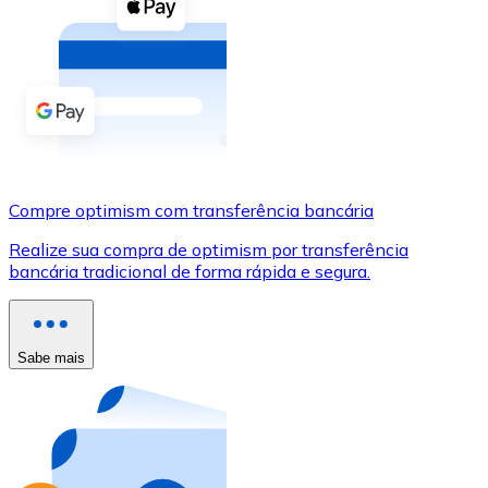
Compre criptomoedas com dinheiro e outros métodos d
Comprar com dinheiro
Transferência SEPA
Adicione fundos à sua conta Bitnovo ou faça compras d
Comprar com transferência bancária
Compre optimism com transferência bancária
Cartão de crédito / débito
Realize sua compra de optimism por transferência
Use cartões Visa e Mastercard para comprar criptomoed
bancária tradicional de forma rápida e segura.
Comprar com cartão
Loja - Cartões-presente
Sabe mais
Novo
Compre cartões-presente das suas marcas favoritas c
Ir para a loja de cartões-presente