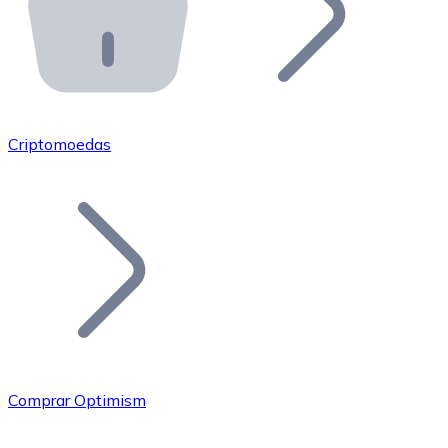
API Bitnovo
Integre nossa API no seu ecossistema.
Tornar-se Revendedor
Junte-se à nossa rede de revendedores e comercialize 
Criptomoedas
Adicionar um Token
Adicione o token do seu projeto ao nosso serviço de c
Comprar Optimism