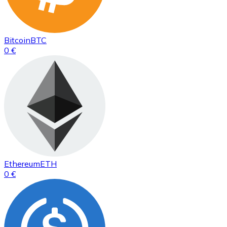
Bitcoin
BTC
0 €
Ethereum
ETH
0 €