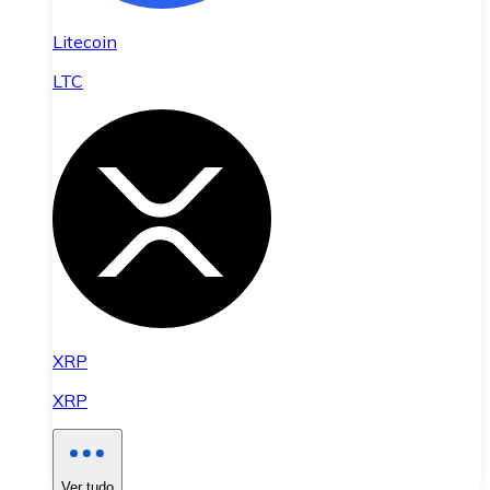
Litecoin
LTC
XRP
XRP
Ver tudo