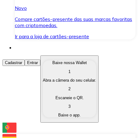
Novo
Compre cartões-presente das suas marcas favoritas
com criptomoedas.
Ir para a loja de cartões-presente
Comprar Criptomoedas
Cadastrar
Entrar
Baixe nossa Wallet
1
Compre as criptomoedas de seu interesse de forma ráp
Abra a câmera do seu celular.
Vender Criptomoedas
2
Converta suas criptomoedas em moeda fiduciária quand
Escaneie o QR.
3
Trocar (Swap)
Baixe o app.
Troque uma criptomoeda por outra instantaneamente,
Carteira Bitnovo