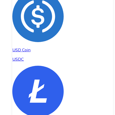
USD Coin
USDC