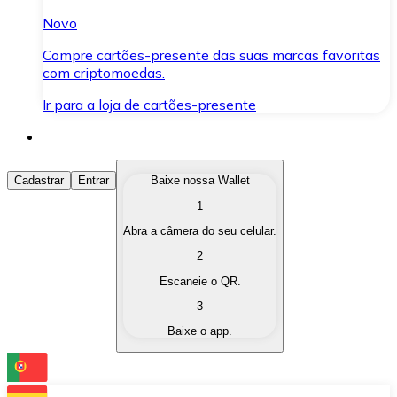
Novo
Compre cartões-presente das suas marcas favoritas
com criptomoedas.
Ir para a loja de cartões-presente
Comprar Criptomoedas
Cadastrar
Entrar
Baixe nossa Wallet
1
Compre as criptomoedas de seu interesse de forma ráp
Abra a câmera do seu celular.
Vender Criptomoedas
2
Converta suas criptomoedas em moeda fiduciária quand
Escaneie o QR.
3
Trocar (Swap)
Baixe o app.
Troque uma criptomoeda por outra instantaneamente,
Carteira Bitnovo