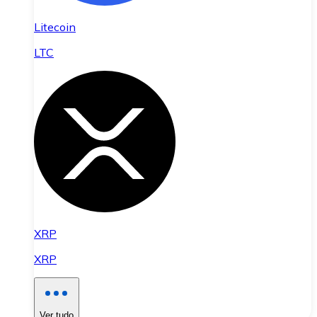
Litecoin
LTC
XRP
XRP
Ver tudo