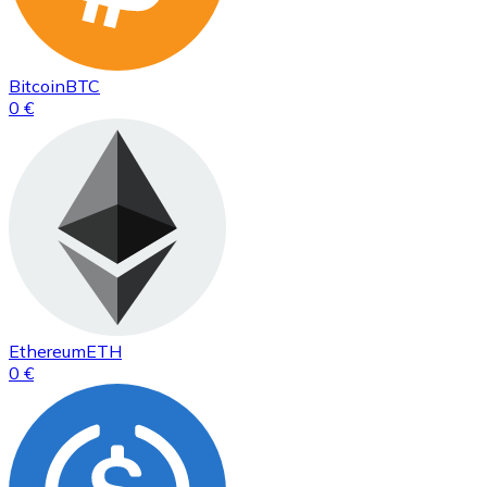
Bitcoin
BTC
0 €
Ethereum
ETH
0 €