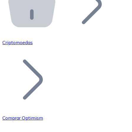
API Bitnovo
Integre nossa API no seu ecossistema.
Tornar-se Revendedor
Junte-se à nossa rede de revendedores e comercialize 
Criptomoedas
Adicionar um Token
Adicione o token do seu projeto ao nosso serviço de c
Comprar Optimism