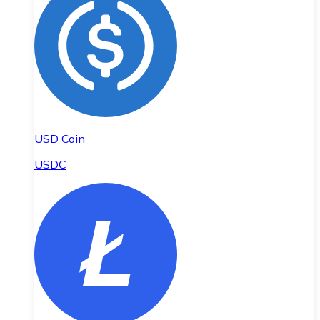
USD Coin
USDC