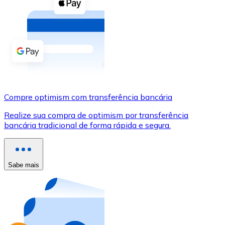
Compre criptomoedas com dinheiro e outros métodos d
Comprar com dinheiro
Transferência SEPA
Adicione fundos à sua conta Bitnovo ou faça compras d
Comprar com transferência bancária
Compre optimism com transferência bancária
Cartão de crédito / débito
Realize sua compra de optimism por transferência
Use cartões Visa e Mastercard para comprar criptomoed
bancária tradicional de forma rápida e segura.
Comprar com cartão
Loja - Cartões-presente
Sabe mais
Novo
Compre cartões-presente das suas marcas favoritas c
Ir para a loja de cartões-presente