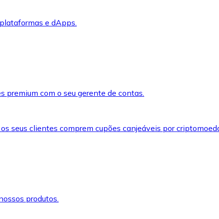
 plataformas e dApps.
s premium com o seu gerente de contas.
 os seus clientes comprem cupões canjeáveis por criptomoed
nossos produtos.