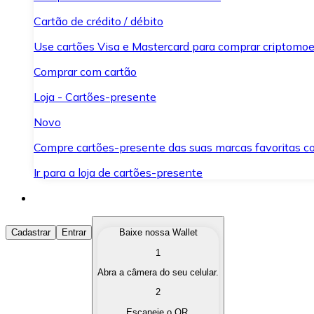
Cartão de crédito / débito
Use cartões Visa e Mastercard para comprar criptomoed
Comprar com cartão
Loja - Cartões-presente
Novo
Compre cartões-presente das suas marcas favoritas c
Ir para a loja de cartões-presente
Comprar Criptomoedas
Cadastrar
Entrar
Baixe nossa Wallet
1
Compre as criptomoedas de seu interesse de forma ráp
Abra a câmera do seu celular.
Vender Criptomoedas
2
Converta suas criptomoedas em moeda fiduciária quand
Escaneie o QR.