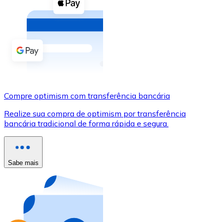
Compre criptomoedas com dinheiro e outros métodos d
Comprar com dinheiro
Transferência SEPA
Adicione fundos à sua conta Bitnovo ou faça compras d
Comprar com transferência bancária
Compre optimism com transferência bancária
Cartão de crédito / débito
Realize sua compra de optimism por transferência
Use cartões Visa e Mastercard para comprar criptomoed
bancária tradicional de forma rápida e segura.
Comprar com cartão
Loja - Cartões-presente
Sabe mais
Novo
Compre cartões-presente das suas marcas favoritas c
Ir para a loja de cartões-presente