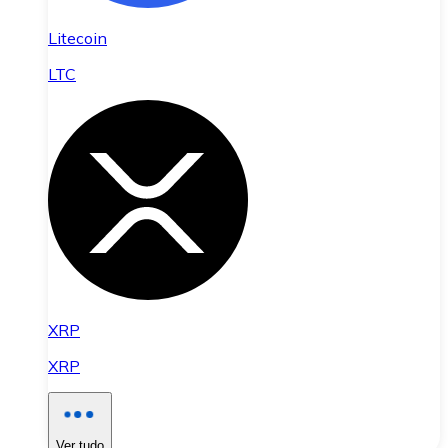
Litecoin
LTC
XRP
XRP
Ver tudo