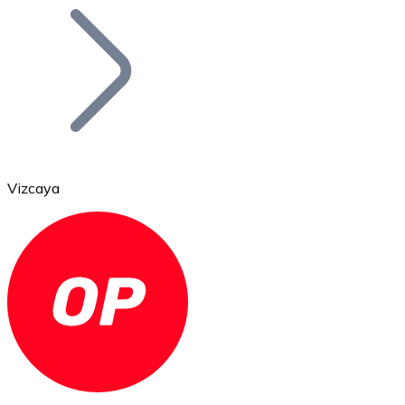
Bitcoin
BTC
Vizcaya
Ethereum
ETH