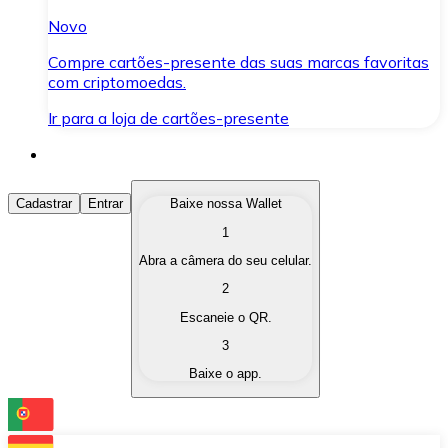
Novo
Compre cartões-presente das suas marcas favoritas
com criptomoedas.
Ir para a loja de cartões-presente
Comprar Criptomoedas
Cadastrar
Entrar
Baixe nossa Wallet
1
Compre as criptomoedas de seu interesse de forma ráp
Abra a câmera do seu celular.
Vender Criptomoedas
2
Converta suas criptomoedas em moeda fiduciária quand
Escaneie o QR.
3
Trocar (Swap)
Baixe o app.
Troque uma criptomoeda por outra instantaneamente,
Carteira Bitnovo