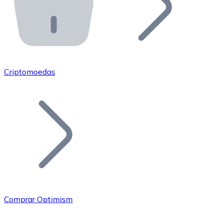
API Bitnovo
Integre nossa API no seu ecossistema.
Tornar-se Revendedor
Junte-se à nossa rede de revendedores e comercialize 
Criptomoedas
Adicionar um Token
Adicione o token do seu projeto ao nosso serviço de c
Comprar Optimism