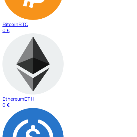
Bitcoin
BTC
0 €
Ethereum
ETH
0 €