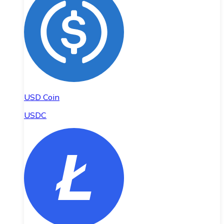
USD Coin
USDC