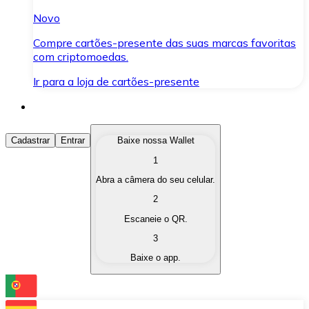
Novo
Compre cartões-presente das suas marcas favoritas
com criptomoedas.
Ir para a loja de cartões-presente
Comprar Criptomoedas
Cadastrar
Entrar
Baixe nossa Wallet
1
Compre as criptomoedas de seu interesse de forma ráp
Abra a câmera do seu celular.
Vender Criptomoedas
2
Converta suas criptomoedas em moeda fiduciária quand
Escaneie o QR.
3
Trocar (Swap)
Baixe o app.
Troque uma criptomoeda por outra instantaneamente,
Carteira Bitnovo