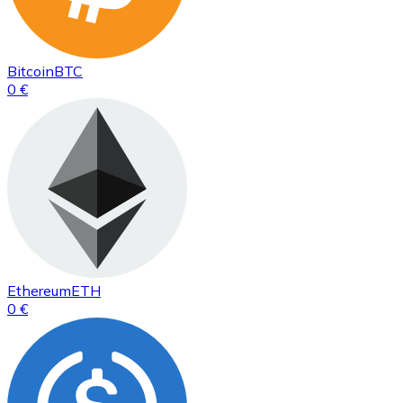
Bitcoin
BTC
0 €
Ethereum
ETH
0 €