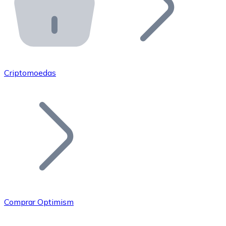
API Bitnovo
Integre nossa API no seu ecossistema.
Tornar-se Revendedor
Junte-se à nossa rede de revendedores e comercialize 
Criptomoedas
Adicionar um Token
Adicione o token do seu projeto ao nosso serviço de c
Comprar Optimism