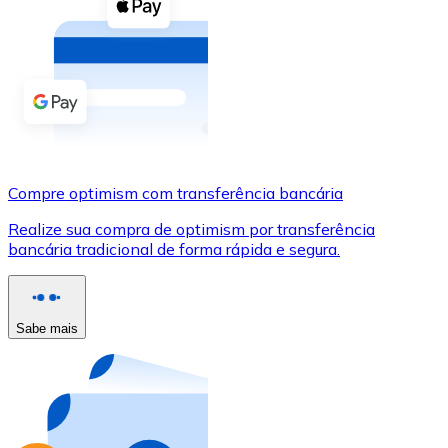
Compre criptomoedas com dinheiro e outros métodos d
Comprar com dinheiro
Transferência SEPA
Adicione fundos à sua conta Bitnovo ou faça compras d
Comprar com transferência bancária
Compre optimism com transferência bancária
Cartão de crédito / débito
Realize sua compra de optimism por transferência
Use cartões Visa e Mastercard para comprar criptomoed
bancária tradicional de forma rápida e segura.
Comprar com cartão
Loja - Cartões-presente
Sabe mais
Novo
Compre cartões-presente das suas marcas favoritas c
Ir para a loja de cartões-presente