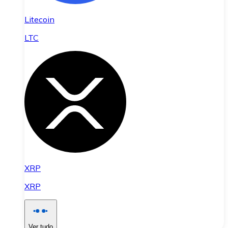
Litecoin
LTC
XRP
XRP
Ver tudo