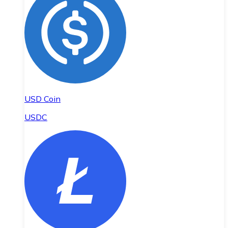
USD Coin
USDC