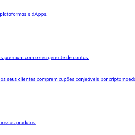
 plataformas e dApps.
s premium com o seu gerente de contas.
 os seus clientes comprem cupões canjeáveis por criptomoed
nossos produtos.