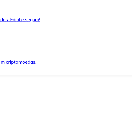
as. Fácil e seguro!
om criptomoedas.
ida e segura.
o precisar.