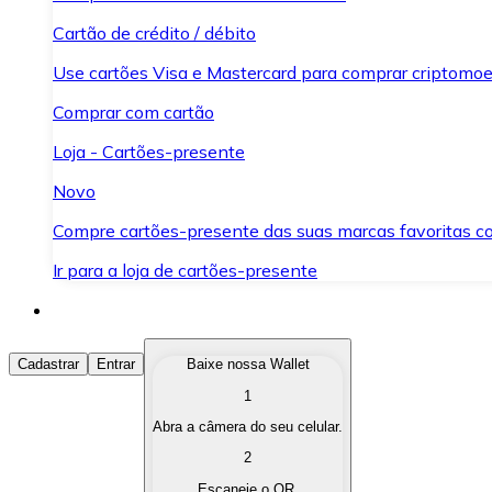
Cartão de crédito / débito
Use cartões Visa e Mastercard para comprar criptomoed
Comprar com cartão
Loja - Cartões-presente
Novo
Compre cartões-presente das suas marcas favoritas c
Ir para a loja de cartões-presente
Comprar Criptomoedas
Cadastrar
Entrar
Baixe nossa Wallet
1
Compre as criptomoedas de seu interesse de forma ráp
Abra a câmera do seu celular.
Vender Criptomoedas
2
Converta suas criptomoedas em moeda fiduciária quand
Escaneie o QR.