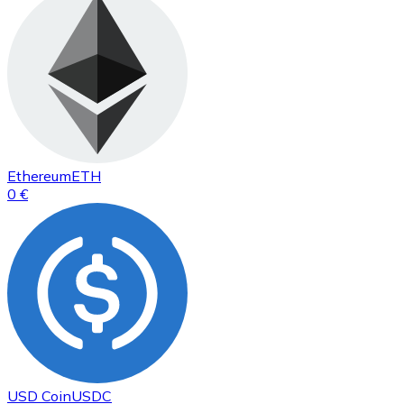
Ethereum
ETH
0 €
USD Coin
USDC