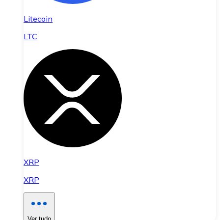
Litecoin
LTC
XRP
XRP
Ver tudo