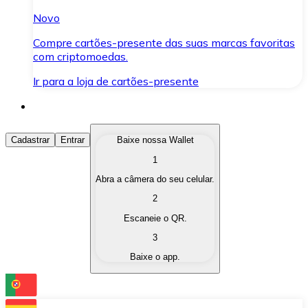
Novo
Compre cartões-presente das suas marcas favoritas
com criptomoedas.
Ir para a loja de cartões-presente
Comprar Criptomoedas
Cadastrar
Entrar
Baixe nossa Wallet
1
Compre as criptomoedas de seu interesse de forma ráp
Abra a câmera do seu celular.
Vender Criptomoedas
2
Converta suas criptomoedas em moeda fiduciária quand
Escaneie o QR.
3
Trocar (Swap)
Baixe o app.
Troque uma criptomoeda por outra instantaneamente,
Carteira Bitnovo