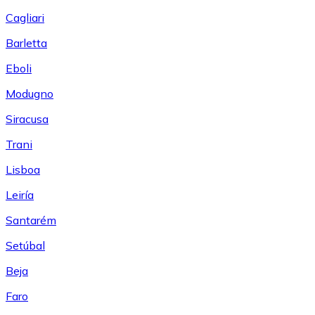
Cagliari
Barletta
Eboli
Modugno
Siracusa
Trani
Lisboa
Leiría
Santarém
Setúbal
Beja
Faro