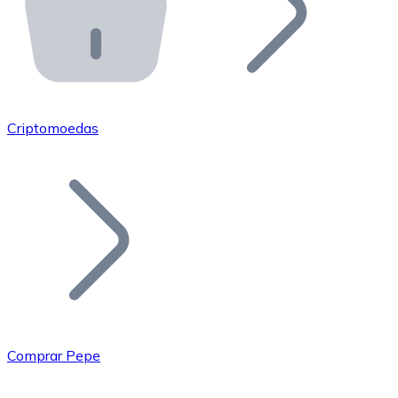
API Bitnovo
Integre nossa API no seu ecossistema.
Tornar-se Revendedor
Junte-se à nossa rede de revendedores e comercialize 
Criptomoedas
Adicionar um Token
Adicione o token do seu projeto ao nosso serviço de c
Comprar Pepe