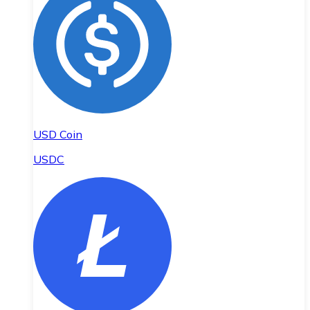
USD Coin
USDC