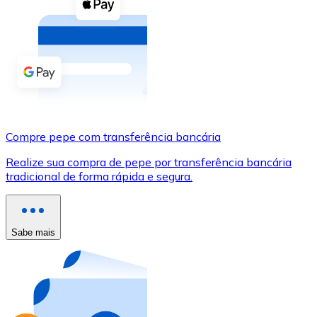
Compre criptomoedas com dinheiro e outros métodos d
Comprar com dinheiro
Transferência SEPA
Adicione fundos à sua conta Bitnovo ou faça compras d
Comprar com transferência bancária
Compre pepe com transferência bancária
Cartão de crédito / débito
Realize sua compra de pepe por transferência bancária
Use cartões Visa e Mastercard para comprar criptomoed
tradicional de forma rápida e segura.
Comprar com cartão
Loja - Cartões-presente
Sabe mais
Novo
Compre cartões-presente das suas marcas favoritas c
Ir para a loja de cartões-presente